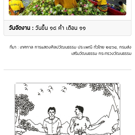
วันจัดงาน :
วันขึ้น ๑๔ คํ่า เดือน ๑๑
ที่มา : เทศกาล การแสดงศิลปวัฒนธรรม ประเพณี ทั่วไทย ๒๕๖๔, กรมส่ง
เสริมวัฒนธรรม กระทรวงวัฒนธรรม