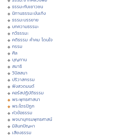
ธรรมะกับเยาวชน
นิทานธรรมะบันเทิง
ธรรมะบรรยาย
บทความธรรมะ
กวีธรรมะ
คติธรรม คำคม โดนใจ
กรรม
ศีล
บุญทาน
สมาธิ
วิปัสสนา
ปริวาสกรรม
ฟังสวดมนต์
คอร์สปฏิบัติธรรม
พระพุทธศาสนา
พระไตรปิฏก
หัวข้อธรรม
พจนานุกรมพุทธศาสน์
มิลินทปัญหา
เสียงธรรม