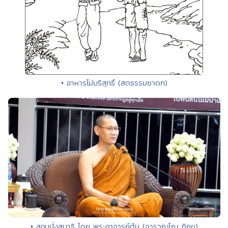
• อาหารไม่บริสุทธิ์ (สตธรรมชาดก)
• สอนนั่งสมาธิ โดย พระอาจารย์ต้น (จารุวณฺโณ ภิกฺขุ)