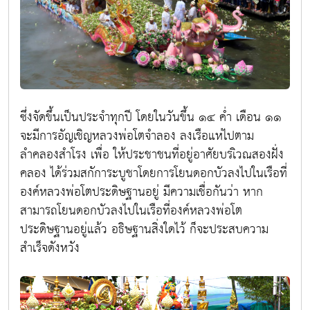
ซึ่งจัดขึ้นเป็นประจำทุกปี โดยในวันขึ้น ๑๔ คํ่า เดือน ๑๑
จะมีการอัญเชิญหลวงพ่อโตจำลอง ลงเรือแห่ไปตาม
ลำคลองสำโรง เพื่อ ให้ประชาชนที่อยู่อาศัยบรเิวณสองฝั่ง
คลอง ได้ร่วมสกัการะบูชาโดยการโยนดอกบัวลงไปในเรือที่
องค์หลวงพ่อโตประดิษฐานอยู่ มีความเชื่อกันว่า หาก
สามารถโยนดอกบัวลงไปในเรือที่องค์หลวงพ่อโต
ประดิษฐานอยู่แล้ว อธิษฐานสิ่งใดไว้ ก็จะประสบความ
สำเร็จดังหวัง