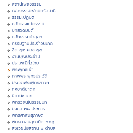
สถานีเพลงธรรมะ
เพลงธรรมะ/ดนตรีสมาธิ
ธรรมะปฏิบัติ
คลังแสงแห่งธรรม
บทสวดมนต์
หลักธรรมนำสุขฯ
กรรมฐานประจำวันเกิด
ฮีต ๑๒ คอง ๑๔
งานบุญประจำปี
ประเพณีทั่วไทย
พระพุทธเจ้า
ภาพพระพุทธประวัติ
ประวัติพระพุทธสาวก
ทศชาติชาดก
นิทานชาดก
พุทธวจนในธรรมบท
มงคล ๓๘ ประการ
พุทธศาสนสุภาษิต
พุทธศาสนสุภาษิต ๖๒๑
สังเวชนียสถาน ๔ ตำบล