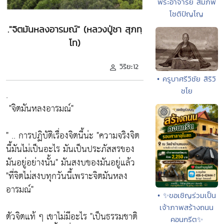
พระอาจารย์ สมภพ
โชติปัญโญ
."จิตมันหลงอารมณ์" (หลวงปู่ชา สุภทฺ
โท)
วิริยะ12
• ครูบาศรีวิชัย สิริวิ
ชโย
.
"จิตมันหลงอารมณ์"
" .. การปฏิบัติเรื่องจิตนี้น่ะ
"ความจริงจิต
นี้มันไม่เป็นอะไร มันเป็นประภัสสรของ
มันอยู่อย่างนั้น"
มันสงบของมันอยู่แล้ว
"ที่จิตไม่สงบทุกวันนี้เพราะจิตมันหลง
อารมณ์"
• ✨ขอเชิญร่วมเป็น
เจ้าภาพสร้างถนน
ตัวจิตแท้ ๆ เขาไม่มีอะไร
"เป็นธรรมชาติ
คอนกรีต✨