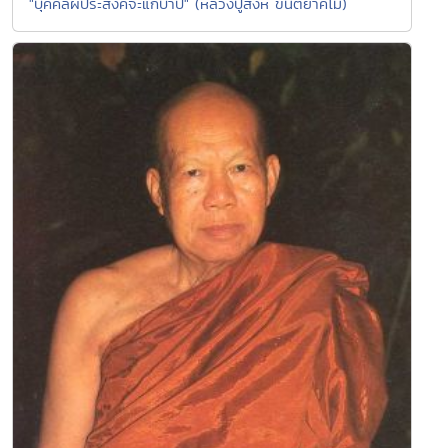
"บุคคลผ้ประสงค์จะแก้บาป" (หลวงปู่สิงห์ ขันตยาคโม)