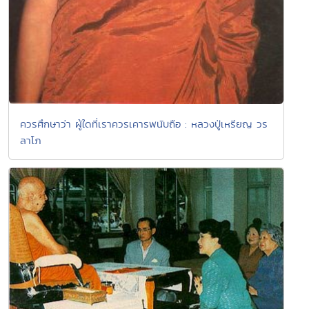
ควรศึกษาว่า ผู้ใดที่เราควรเคารพนับถือ : หลวงปู่เหรียญ วร
ลาโภ