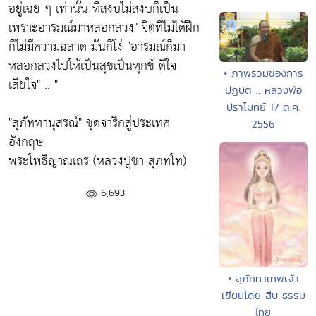
อยู่เฉย ๆ เท่านั้น ที่สงบไม่สงบก็เป็น
เพราะอารมณ์มาหลอกลวง"
จิตที่ไม่ได้ฝึก
ก็ไม่มีความฉลาด มันก็โง่
"อารมณ์ก็มา
หลอกลวงไปให้เป็นสุขเป็นทุกข์ ดีใจ
• ภาพรวมของการ
เสียใจ"
.. "
ปฏิบัติ :: หลวงพ่อ
ปราโมทย์ 17 ต.ค.
"สุภัททานุสรณ์"
ชุดจาริกสู่ประเทศ
2556
อังกฤษ
พระโพธิญาณเถร (หลวงปู่ชา สุภทฺโท)
6,693
• สุภัททาเทพเจ้า
เขียนโดย สืบ ธรรม
ไทย