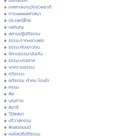
Donation
เทศกาลงานวัดช่วยชาติ
การเผยแผ่ศาสนา
ประเพณีไทย
บอกบุญ
สถานปฏิบัติธรรม
ธรรมะจากหลวงพ่อ
ธรรมะกับเยาวชน
นิทานธรรมะบันเทิง
ธรรมะบรรยาย
บทความธรรมะ
กวีธรรมะ
คติธรรม คำคม โดนใจ
กรรม
ศีล
บุญทาน
สมาธิ
วิปัสสนา
ปริวาสกรรม
ฟังสวดมนต์
คอร์สปฏิบัติธรรม