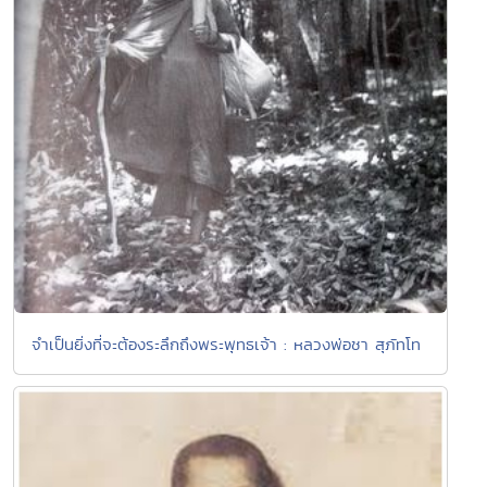
จำเป็นยิ่งที่จะต้องระลึกถึงพระพุทธเจ้า : หลวงพ่อชา สุภัทโท