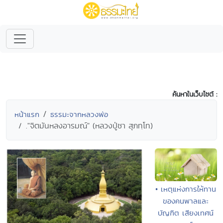
ค้นหาในเว็บไซต์ :
หน้าแรก
ธรรมะจากหลวงพ่อ
."จิตมันหลงอารมณ์" (หลวงปู่ชา สุภทฺโท)
• เหตุแห่งการให้ทาน
ของคนพาลและ
บัญฑิต เสียงเทศน์