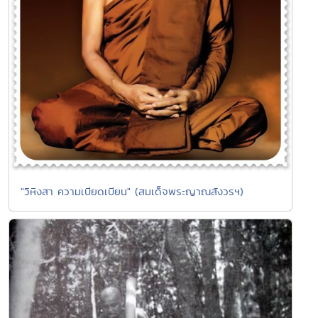
"วิหิงสา ความเบียดเบียน" (สมเด็จพระญาณสังวรฯ)