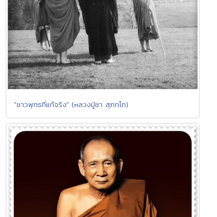
"ชาวพุทธที่แท้จริง" (หลวงปู่ชา สุภทฺโท)