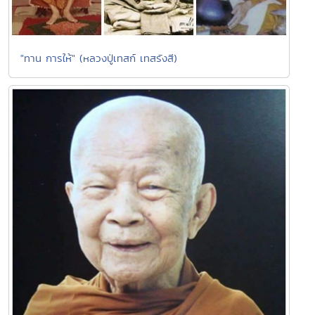
"ทาน การให้" (หลวงปู่เทสก์ เทสรังสี)