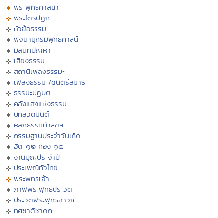
พระพุทธศาสนา
พระไตรปิฏก
หัวข้อธรรม
พจนานุกรมพุทธศาสน์
มิลินทปัญหา
เสียงธรรม
สถานีเพลงธรรมะ
เพลงธรรมะ/ดนตรีสมาธิ
ธรรมะปฏิบัติ
คลังแสงแห่งธรรม
บทสวดมนต์
หลักธรรมนำสุขฯ
กรรมฐานประจำวันเกิด
ฮีต ๑๒ คอง ๑๔
งานบุญประจำปี
ประเพณีทั่วไทย
พระพุทธเจ้า
ภาพพระพุทธประวัติ
ประวัติพระพุทธสาวก
ทศชาติชาดก