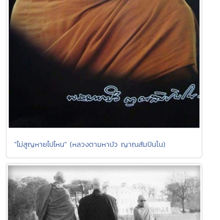
"ไม่สูญหายไปไหน" (หลวงตามหาบัว ญาณสัมปันโน)