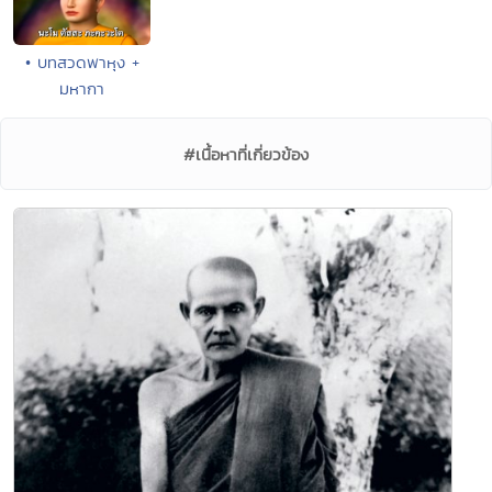
• บทสวดพาหุง +
มหากา
#เนื้อหาที่เกี่ยวข้อง