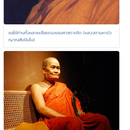
ขอให้ท่านทั้งหลายเชื่อธรรมของศาสดาเถิด (หลวงตามหาบัว
ญาณสัมปันโน)