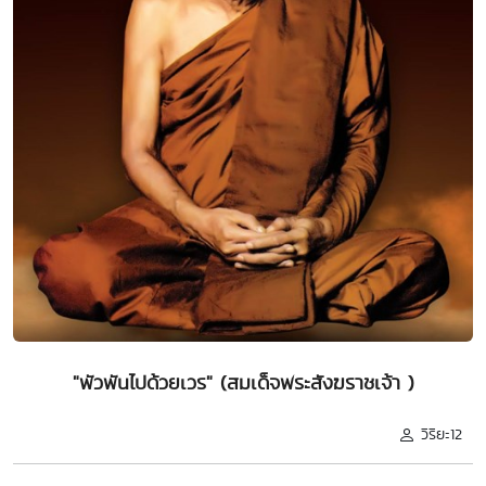
"พัวพันไปด้วยเวร" (สมเด็จพระสังฆราชเจ้า )
วิริยะ12