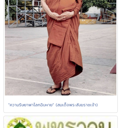
"ความริษยาพาโลกฉิบหาย" (สมเด็จพระสังฆราชเจ้า)