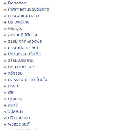
Donation
เทศกาลงานวัดช่วยชาติ
การเผยแผ่ศาสนา
ประเพณีไทย
บอกบุญ
สถานปฏิบัติธรรม
ธรรมะจากหลวงพ่อ
ธรรมะกับเยาวชน
นิทานธรรมะบันเทิง
ธรรมะบรรยาย
บทความธรรมะ
กวีธรรมะ
คติธรรม คำคม โดนใจ
กรรม
ศีล
บุญทาน
สมาธิ
วิปัสสนา
ปริวาสกรรม
ฟังสวดมนต์