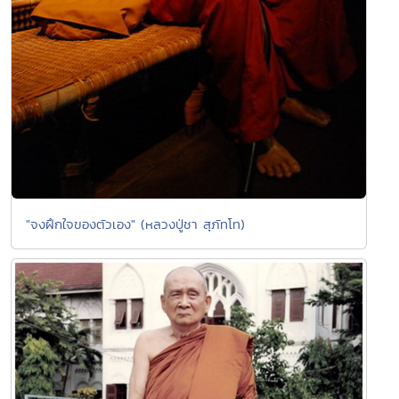
"จงฝึกใจของตัวเอง" (หลวงปู่ชา สุภัทโท)