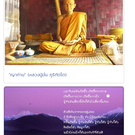
"ญาท่าน" (หลวงปู่มั่น ภูริทัตโต)