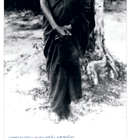
มูลกรรมฐาน (หลวงปู่มั่น ภูริทัตโต)