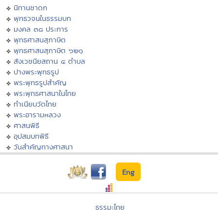
นิทานชาดก
พุทธวจนในธรรมบท
มงคล ๓๘ ประการ
พุทธศาสนสุภาษิต
พุทธศาสนสุภาษิต ๖๒๑
สังเวชนียสถาน ๔ ตำบล
ปางพระพุทธรูป
พระพุทธรูปสำคัญ
พระพุทธศาสนาในไทย
ทำเนียบวัดไทย
พระอารามหลวง
ศาสนพิธี
อุปสมบทพิธี
วันสำคัญทางศาสนา
Eng
ธรรมะไทย