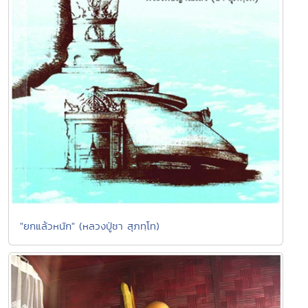
"ยกแล้วหนัก" (หลวงปู่ชา สุภทฺโท)