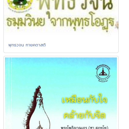
พุทธวจน กายคตาสติ