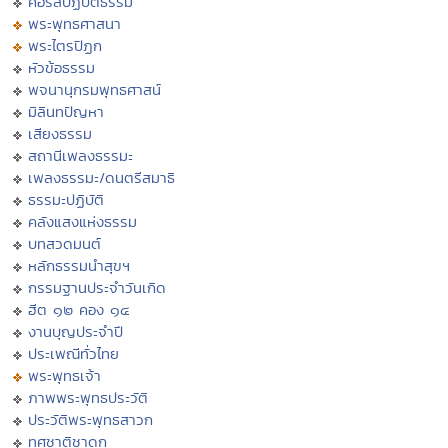
คอร์สปฏิบัติธรรม
พระพุทธศาสนา
พระไตรปิฏก
หัวข้อธรรม
พจนานุกรมพุทธศาสน์
มิลินทปัญหา
เสียงธรรม
สถานีเพลงธรรมะ
เพลงธรรมะ/ดนตรีสมาธิ
ธรรมะปฏิบัติ
คลังแสงแห่งธรรม
บทสวดมนต์
หลักธรรมนำสุขฯ
กรรมฐานประจำวันเกิด
ฮีต ๑๒ คอง ๑๔
งานบุญประจำปี
ประเพณีทั่วไทย
พระพุทธเจ้า
ภาพพระพุทธประวัติ
ประวัติพระพุทธสาวก
ทศชาติชาดก