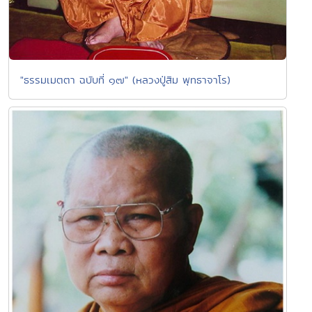
"ธรรมเมตตา ฉบับที่ ๑๗" (หลวงปู่สิม พุทธาจาโร)