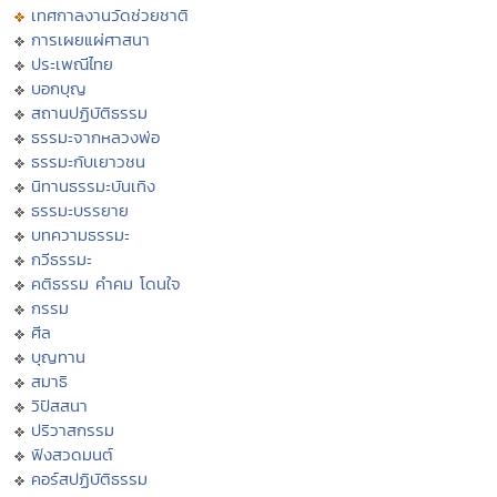
เทศกาลงานวัดช่วยชาติ
การเผยแผ่ศาสนา
ประเพณีไทย
บอกบุญ
สถานปฏิบัติธรรม
ธรรมะจากหลวงพ่อ
ธรรมะกับเยาวชน
นิทานธรรมะบันเทิง
ธรรมะบรรยาย
บทความธรรมะ
กวีธรรมะ
คติธรรม คำคม โดนใจ
กรรม
ศีล
บุญทาน
สมาธิ
วิปัสสนา
ปริวาสกรรม
ฟังสวดมนต์
คอร์สปฏิบัติธรรม