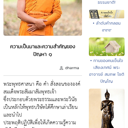
ธรรมชาติ!
• ลำดับคำกลอน
๙๙๙
ความเป็นมาและความสำคัญของ
ปัญหา ๑
• ทานของคนเข็นใจ
เสียงเทศน์ พระ
dharma
อาจารย์ สมภพ โชติ
ปัญโญ
พระพุทธศาสนา คือ คำ สั่งสอนขององค์
สมเด็จพระสัมมาสัมพุทธเจ้า
ซึ่งประกอบด้วยพระธรรมและพระวินัย
เป็นหลักให้พุทธบริษัทได้ศึกษาเล่าเรียน
และนำไป
ประพฤติปฏิบัติเพื่อให้เกิดความรู้ความ