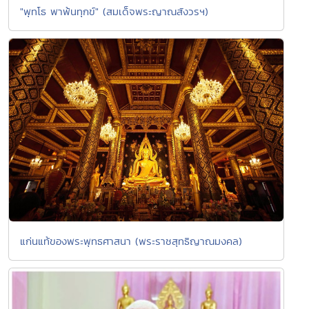
"พุทโธ พาพ้นทุกข์" (สมเด็จพระญาณสังวรฯ)
แก่นแท้ของพระพุทธศาสนา (พระราชสุทธิญาณมงคล)