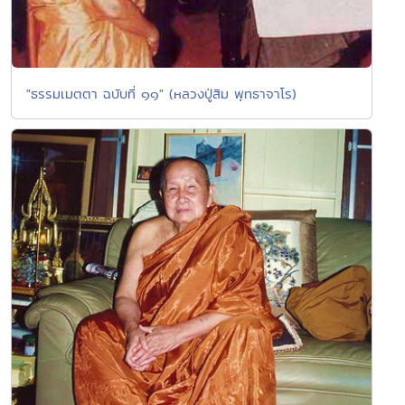
"ธรรมเมตตา ฉบับที่ ๑๑" (หลวงปู่สิม พุทธาจาโร)