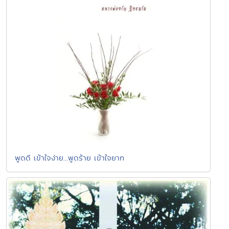
พูดดี เข้าใจง่าย...พูดร้าย เข้าใจยาก