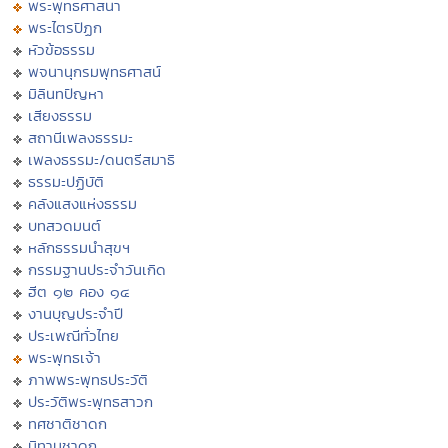
พระพุทธศาสนา
พระไตรปิฏก
หัวข้อธรรม
พจนานุกรมพุทธศาสน์
มิลินทปัญหา
เสียงธรรม
สถานีเพลงธรรมะ
เพลงธรรมะ/ดนตรีสมาธิ
ธรรมะปฏิบัติ
คลังแสงแห่งธรรม
บทสวดมนต์
หลักธรรมนำสุขฯ
กรรมฐานประจำวันเกิด
ฮีต ๑๒ คอง ๑๔
งานบุญประจำปี
ประเพณีทั่วไทย
พระพุทธเจ้า
ภาพพระพุทธประวัติ
ประวัติพระพุทธสาวก
ทศชาติชาดก
นิทานชาดก