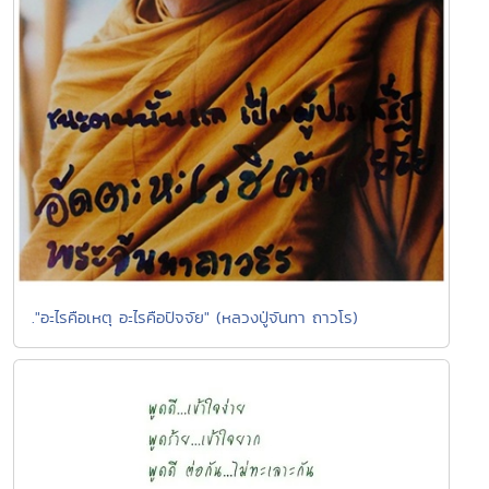
."อะไรคือเหตุ อะไรคือปัจจัย" (หลวงปู่จันทา ถาวโร)