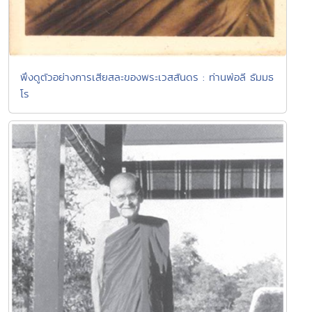
พึงดูตัวอย่างการเสียสละของพระเวสสันดร : ท่านพ่อลี ธัมมธ
โร