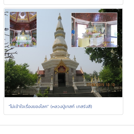
"ไม่เข้าใจเรื่องของโลก" (หลวงปู่เทสก์ เทสรังสี)