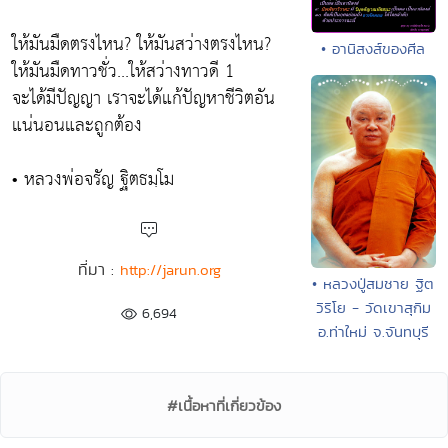
ให้มันมืดตรงไหน? ให้มันสว่างตรงไหน?
• อานิสงส์ของศีล
ให้มันมืดทาวชั่ว...ให้สว่างทาวดี 1
จะได้มีปัญญา เราจะได้แก้ปัญหาชีวิตอัน
แน่นอนและถูกต้อง
• หลวงพ่อจรัญ ฐิตธมฺโม
ที่มา :
http://jarun.org
• หลวงปู่สมชาย ฐิต
วิริโย - วัดเขาสุกิม
6,694
อ.ท่าใหม่ จ.จันทบุรี
#เนื้อหาที่เกี่ยวข้อง