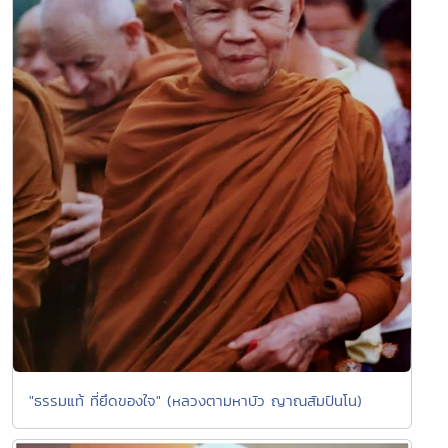
"ธรรมแท้ ที่ยึดของใจ" (หลวงตามหาบัว ญาณสัมปันโน)