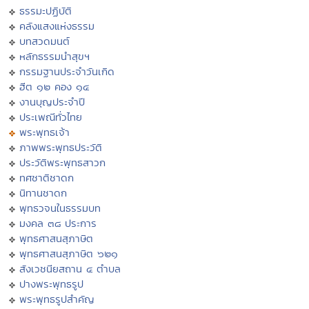
ธรรมะปฏิบัติ
คลังแสงแห่งธรรม
บทสวดมนต์
หลักธรรมนำสุขฯ
กรรมฐานประจำวันเกิด
ฮีต ๑๒ คอง ๑๔
งานบุญประจำปี
ประเพณีทั่วไทย
พระพุทธเจ้า
ภาพพระพุทธประวัติ
ประวัติพระพุทธสาวก
ทศชาติชาดก
นิทานชาดก
พุทธวจนในธรรมบท
มงคล ๓๘ ประการ
พุทธศาสนสุภาษิต
พุทธศาสนสุภาษิต ๖๒๑
สังเวชนียสถาน ๔ ตำบล
ปางพระพุทธรูป
พระพุทธรูปสำคัญ