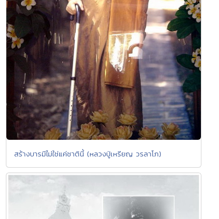
สร้างบารมีไม่ใช่แค่ชาตินี้ (หลวงปู่เหรียญ วรลาโภ)