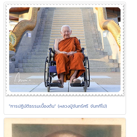
"การปฏิบัติธรรมเบื้องต้น" (หลวงปู่จันทร์ศรี จันททีโป)