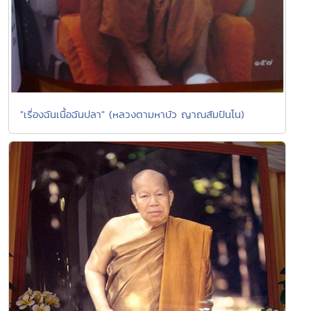
"เรื่องฉันเนื้อฉันปลา" (หลวงตามหาบัว ญาณสัมปันโน)