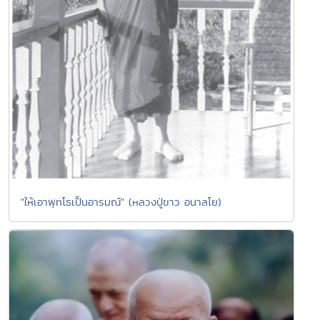
"ให้เอาพุทโธเป็นอารมณ์" (หลวงปู่ขาว อนาลโย)