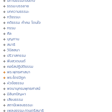
นิทานธรรมะบันเทิง
ธรรมะบรรยาย
บทความธรรมะ
กวีธรรมะ
คติธรรม คำคม โดนใจ
กรรม
ศีล
บุญทาน
สมาธิ
วิปัสสนา
ปริวาสกรรม
ฟังสวดมนต์
คอร์สปฏิบัติธรรม
พระพุทธศาสนา
พระไตรปิฏก
หัวข้อธรรม
พจนานุกรมพุทธศาสน์
มิลินทปัญหา
เสียงธรรม
สถานีเพลงธรรมะ
เพลงธรรมะ/ดนตรีสมาธิ