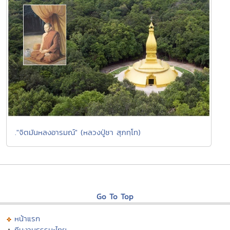
."จิตมันหลงอารมณ์" (หลวงปู่ชา สุภทฺโท)
Go To Top
หน้าแรก
ทีมงานธรรมะไทย