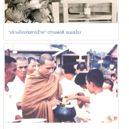
"ปราบโจรก่อการร้าย" (ท่านพ่อลี ธมฺมธโร)