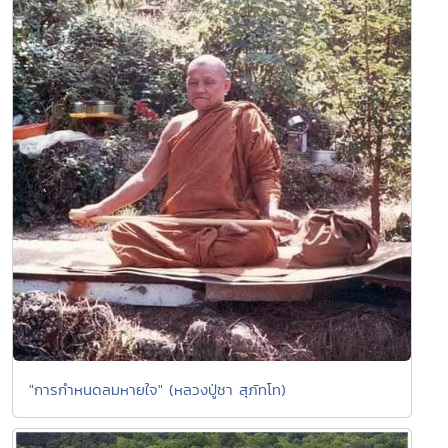
"การกำหนดลมหายใจ" (หลวงปู่ชา สุภัทโท)