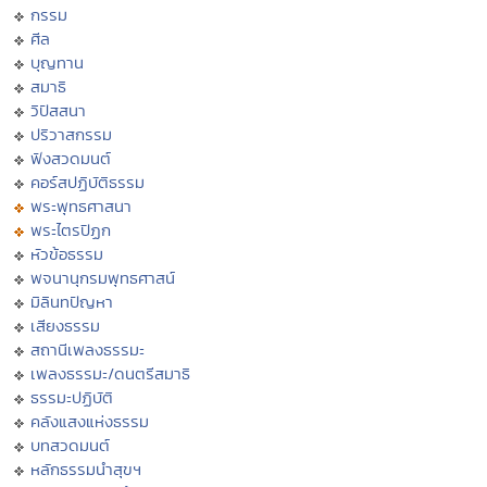
กรรม
ศีล
บุญทาน
สมาธิ
วิปัสสนา
ปริวาสกรรม
ฟังสวดมนต์
คอร์สปฏิบัติธรรม
พระพุทธศาสนา
พระไตรปิฏก
หัวข้อธรรม
พจนานุกรมพุทธศาสน์
มิลินทปัญหา
เสียงธรรม
สถานีเพลงธรรมะ
เพลงธรรมะ/ดนตรีสมาธิ
ธรรมะปฏิบัติ
คลังแสงแห่งธรรม
บทสวดมนต์
หลักธรรมนำสุขฯ