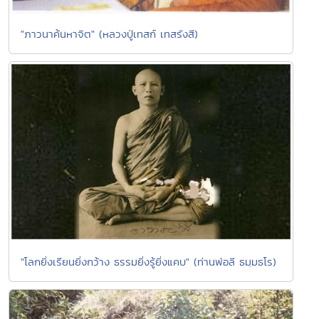
"ภาวนาค้นหาจิต" (หลวงปู่เทสก์ เทสรังสี)
"โลกยิ่งเรียนยิ่งกว้าง ธรรมยิ่งรู้ยิ่งแคบ" (ท่านพ่อลี ธมฺมธโร)