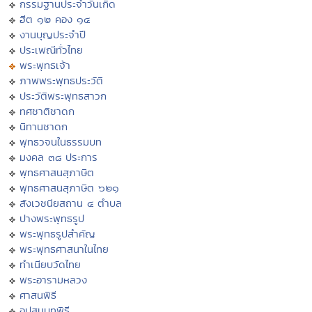
กรรมฐานประจำวันเกิด
ฮีต ๑๒ คอง ๑๔
งานบุญประจำปี
ประเพณีทั่วไทย
พระพุทธเจ้า
ภาพพระพุทธประวัติ
ประวัติพระพุทธสาวก
ทศชาติชาดก
นิทานชาดก
พุทธวจนในธรรมบท
มงคล ๓๘ ประการ
พุทธศาสนสุภาษิต
พุทธศาสนสุภาษิต ๖๒๑
สังเวชนียสถาน ๔ ตำบล
ปางพระพุทธรูป
พระพุทธรูปสำคัญ
พระพุทธศาสนาในไทย
ทำเนียบวัดไทย
พระอารามหลวง
ศาสนพิธี
อุปสมบทพิธี