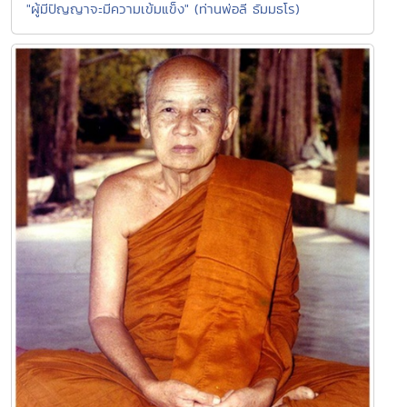
"ผู้มีปัญญาจะมีความเข้มแข็ง" (ท่านพ่อลี ธัมมธโร)