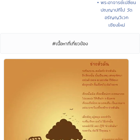
• พระอาจารย์เปลี่ยน
ปญฺญาปทีโป วัด
อรัญญวิเวก
เชียงใหม่
#เนื้อหาที่เกี่ยวข้อง