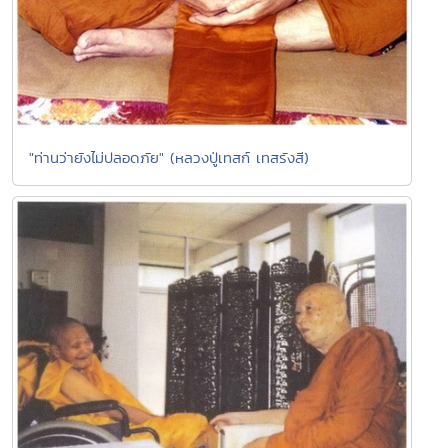
"ท่านว่ายังไม่ปลอดภัย" (หลวงปู่เทสก์ เทสรังสี)