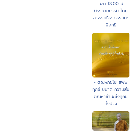
เวลา 18.00 น.
บรรยายธรรม โดย
อ.ธรรมธีระ ธรรมมะ
พิสุทธิ์
• ตณฺหกฺขโย สพฺพ
ทุกฺขํ ชินาติ ความสิ้น
ตัณหาชำนะซึ่งทุกข์
ทั้งปวง