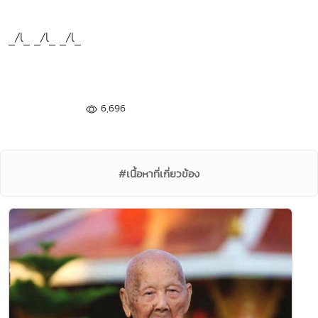
_/l_ _/l_ _/l_
6,696
#เนื้อหาที่เกี่ยวข้อง