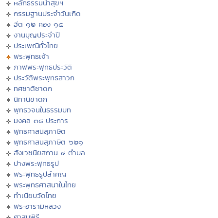
หลักธรรมนำสุขฯ
กรรมฐานประจำวันเกิด
ฮีต ๑๒ คอง ๑๔
งานบุญประจำปี
ประเพณีทั่วไทย
พระพุทธเจ้า
ภาพพระพุทธประวัติ
ประวัติพระพุทธสาวก
ทศชาติชาดก
นิทานชาดก
พุทธวจนในธรรมบท
มงคล ๓๘ ประการ
พุทธศาสนสุภาษิต
พุทธศาสนสุภาษิต ๖๒๑
สังเวชนียสถาน ๔ ตำบล
ปางพระพุทธรูป
พระพุทธรูปสำคัญ
พระพุทธศาสนาในไทย
ทำเนียบวัดไทย
พระอารามหลวง
ศาสนพิธี