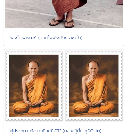
"พระไตรสรณะ" (สมเด็จพระสังฆราชเจ้า)
"ผู้ปราถนา ต้องลงมือปฏิบัติ" (หลวงปู่มั่น ภูริทัตโต)