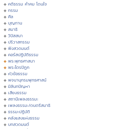
คติธรรม คำคม โดนใจ
กรรม
ศีล
บุญทาน
สมาธิ
วิปัสสนา
ปริวาสกรรม
ฟังสวดมนต์
คอร์สปฏิบัติธรรม
พระพุทธศาสนา
พระไตรปิฏก
หัวข้อธรรม
พจนานุกรมพุทธศาสน์
มิลินทปัญหา
เสียงธรรม
สถานีเพลงธรรมะ
เพลงธรรมะ/ดนตรีสมาธิ
ธรรมะปฏิบัติ
คลังแสงแห่งธรรม
บทสวดมนต์