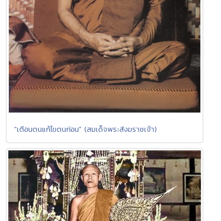
"เตือนตนแก้ไขตนก่อน" (สมเด็จพระสังฆราชเจ้า)