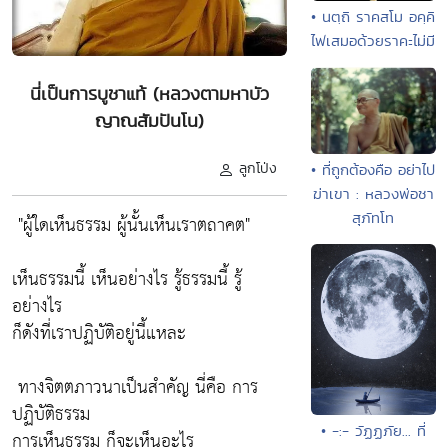
• นตฺถิ ราคสโม อคฺคิ
ไฟเสมอด้วยราคะไม่มี
นี่เป็นการบูชาแท้ (หลวงตามหาบัว
ญาณสัมปันโน)
ลูกโป่ง
• ที่ถูกต้องคือ อย่าไป
ฆ่าเขา : หลวงพ่อชา
สุภัทโท
"ผู้ใดเห็นธรรม ผู้นั้นเห็นเราตถาคต"
เห็นธรรมนี้ เห็นอย่างไร รู้ธรรมนี้ รู้
อย่างไร
ก็ดังที่เราปฏิบัติอยู่นี้แหละ
ทางจิตตภาวนาเป็นสำคัญ นี่คือ การ
ปฏิบัติธรรม
• -:- วัฏฏภัย... ที่
การเห็นธรรม ก็จะเห็นอะไร