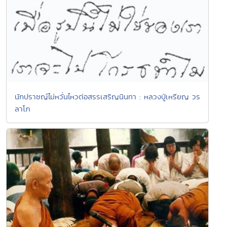
นักปราชญ์ไม่หวั่นไหวต่อสรรเสริญนินทา : หลวงปู่เหรียญ วร
ลาโภ