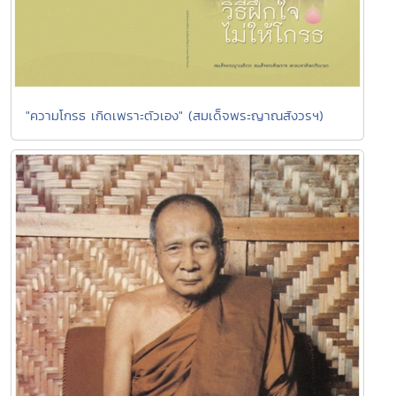
"ความโกรธ เกิดเพราะตัวเอง" (สมเด็จพระญาณสังวรฯ)