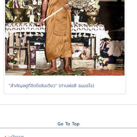
"สำคัญอยู่ที่จิตใจอันเดียว" (ท่านพ่อลี ธมฺมธโร)
Go To Top
หน้าแรก