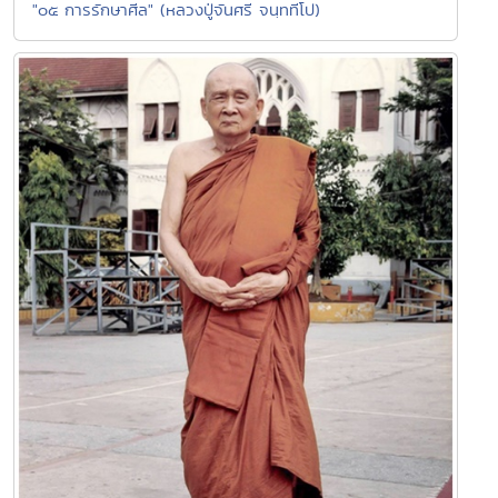
"๐๕ การรักษาศีล" (หลวงปู่จันศรี จนฺททีโป)