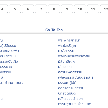
4
5
6
7
8
9
10
11
1
Go To Top
ุญ
พระพุทธศาสนา
ฏิบัติธรรม
พระไตรปิฏก
ะจากหลวงพ่อ
หัวข้อธรรม
กับเยาวชน
พจนานุกรมพุทธศาสน์
ธรรมะบันเทิง
มิลินทปัญหา
ะบรรยาย
เสียงธรรม
ามธรรมะ
สถานีเพลงธรรมะ
รมะ
เพลงธรรมะ/ดนตรีสมาธิ
รม คำคม โดนใจ
ธรรมะปฏิบัติ
คลังแสงแห่งธรรม
บทสวดมนต์
าน
หลักธรรมนำสุขฯ
กรรมฐานประจำวันเกิด