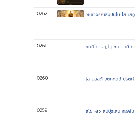
0262
วิชฺชาจรณสมฺปนฺโน โส เสฏ
0261
ขตฺติโย เสฏฺโฐ ชเนตสฺมึ กษั
0260
โส ปสฺสติ อตฺถทตฺถํ ปรตฺถํ
0259
สุโข หเว สปฺปุริเสน สงฺคโม