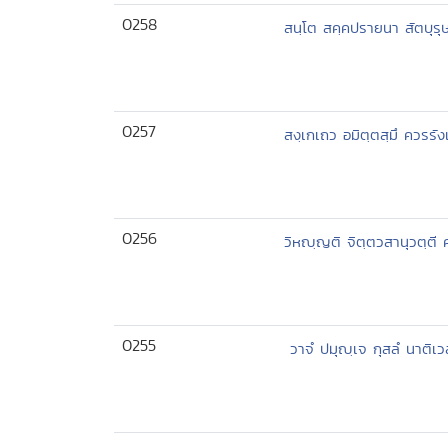
0258
สนฺโต สคฺคปรายนา สัตบุรุษม
0257
สงฺเกเถว อมิตฺตสฺมึ ควรรัง
0256
วิหญฺญติ จิตฺตวสานุวตฺ
0255
วาจํ ปมุญฺเจ กุสลํ นาติเวล