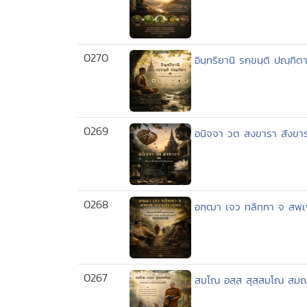
0270
อินฺทริยานิ รกฺขนฺติ ปณฺฑิต
0269
อนิจฺจา วต สงฺขารา สังขาร
0268
อฑฺฒา เจว ทลิทฺทา จ สพฺเพ
0267
สมโณ อสฺส สุสฺสมโณ สมณะ