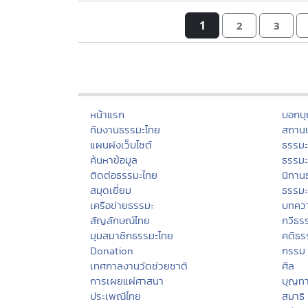
1
2
3
หน้าแรก
บอกบ
ทีมงานธรรมะไทย
สถานป
แผนผังเว็บไซต์
ธรรม
ค้นหาข้อมูล
ธรรมะ
ติดต่อธรรมะไทย
นิทาน
สมุดเยี่ยม
ธรรม
เครือข่ายธรรมะ
บทคว
สัญลักษณ์ไทย
กวีธร
มุมสมาชิกธรรมะไทย
คติธร
Donation
กรรม
เทศกาลงานวัดช่วยชาติ
ศีล
การเผยแผ่ศาสนา
บุญท
ประเพณีไทย
สมาธิ