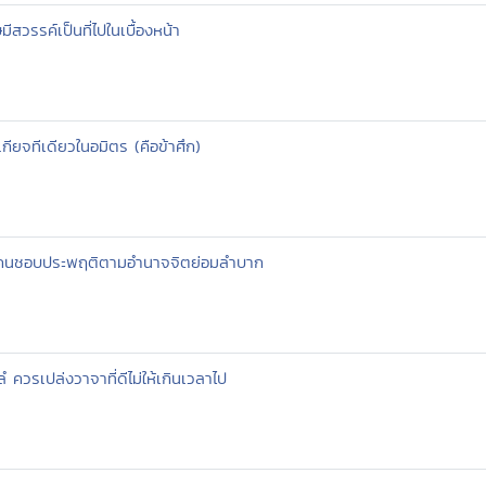
ีสวรรค์เป็นที่ไปในเบื้องหน้า
เกียจทีเดียวในอมิตร (คือข้าศึก)
ตี คนชอบประพฤติตามอำนาจจิตย่อมลำบาก
ํ ควรเปล่งวาจาที่ดีไม่ให้เกินเวลาไป