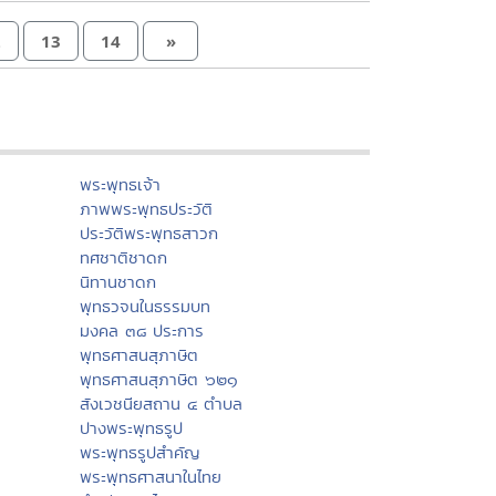
2
13
14
»
พระพุทธเจ้า
ภาพพระพุทธประวัติ
ประวัติพระพุทธสาวก
ทศชาติชาดก
นิทานชาดก
พุทธวจนในธรรมบท
มงคล ๓๘ ประการ
พุทธศาสนสุภาษิต
พุทธศาสนสุภาษิต ๖๒๑
สังเวชนียสถาน ๔ ตำบล
ปางพระพุทธรูป
พระพุทธรูปสำคัญ
พระพุทธศาสนาในไทย