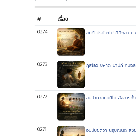
#
เรื่อง
0274
ขนฺติ ปรมํ ตโป ตีติกฺขา
0273
กุสโลว ชหาติ ปาปกํ คนฉลา
0272
อุปฺปาทวยธมฺมิโน สังขารทั
0271
อุปฺปชฺชิตฺวา นิรุชฺฌนฺติ สั