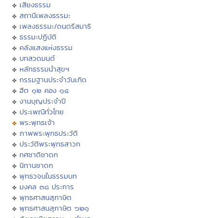
เสียงธรรม
สถานีเพลงธรรมะ
เพลงธรรมะ/ดนตรีสมาธิ
ธรรมะปฏิบัติ
คลังแสงแห่งธรรม
บทสวดมนต์
หลักธรรมนำสุขฯ
กรรมฐานประจำวันเกิด
ฮีต ๑๒ คอง ๑๔
งานบุญประจำปี
ประเพณีทั่วไทย
พระพุทธเจ้า
ภาพพระพุทธประวัติ
ประวัติพระพุทธสาวก
ทศชาติชาดก
นิทานชาดก
พุทธวจนในธรรมบท
มงคล ๓๘ ประการ
พุทธศาสนสุภาษิต
พุทธศาสนสุภาษิต ๖๒๑