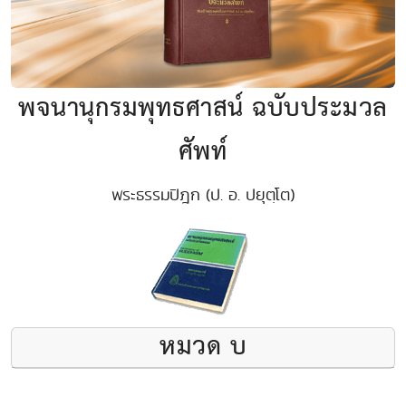
พจนานุกรมพุทธศาสน์ ฉบับประมวล
ศัพท์
พระธรรมปิฎก (ป. อ. ปยุตฺโต)
หมวด บ