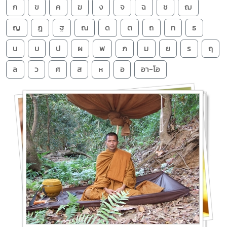
ก
ข
ค
ฆ
ง
จ
ฉ
ช
ฌ
ญ
ฎ
ฐ
ณ
ด
ต
ถ
ท
ธ
น
บ
ป
ผ
พ
ภ
ม
ย
ร
ฤ
ล
ว
ศ
ส
ห
อ
อา-โอ