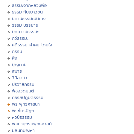
ธรรมะจากหลวงพ่อ
ธรรมะกับเยาวชน
นิทานธรรมะบันเทิง
ธรรมะบรรยาย
บทความธรรมะ
กวีธรรมะ
คติธรรม คำคม โดนใจ
กรรม
ศีล
บุญทาน
สมาธิ
วิปัสสนา
ปริวาสกรรม
ฟังสวดมนต์
คอร์สปฏิบัติธรรม
พระพุทธศาสนา
พระไตรปิฏก
หัวข้อธรรม
พจนานุกรมพุทธศาสน์
มิลินทปัญหา