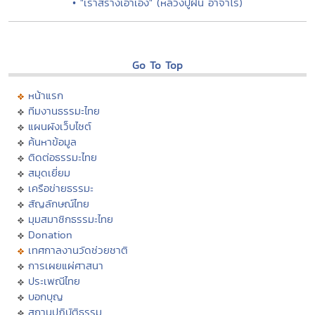
• "เราสร้างเอาเอง" (หลวงปู่ฝั้น อาจาโร)
Go To Top
หน้าแรก
ทีมงานธรรมะไทย
แผนผังเว็บไซต์
ค้นหาข้อมูล
ติดต่อธรรมะไทย
สมุดเยี่ยม
เครือข่ายธรรมะ
สัญลักษณ์ไทย
มุมสมาชิกธรรมะไทย
Donation
เทศกาลงานวัดช่วยชาติ
การเผยแผ่ศาสนา
ประเพณีไทย
บอกบุญ
สถานปฏิบัติธรรม