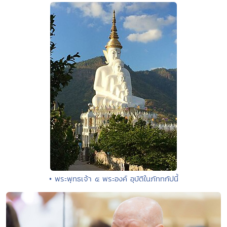
• พระพุทธเจ้า ๕ พระองค์ อุบัติในภัททกัปนี้