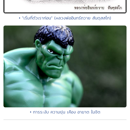
• "เริ่มที่ตัวเราก่อน" (หลวงพ่ออินทร์ถวาย สันตุสสโก)
• การระงับ ความขุ่น เคือง อาฆาต ในจิต