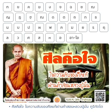
ก
ข
ค
ฆ
ง
จ
ฉ
ช
ฌ
ญ
ฎ
ฐ
ณ
ด
ต
ถ
ท
ธ
น
บ
ป
ผ
พ
ภ
ม
ย
ร
ฤ
ล
ว
ศ
ส
ห
อ
อา-โอ
• ศีลคือใจ ไขความลับของศีลแท้ผ่านคำสอนหลวงปู่มั่น ภูริทัตโต