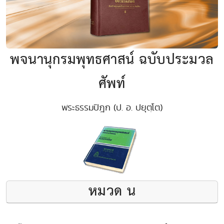
พจนานุกรมพุทธศาสน์ ฉบับประมวล
ศัพท์
พระธรรมปิฎก (ป. อ. ปยุตฺโต)
หมวด น