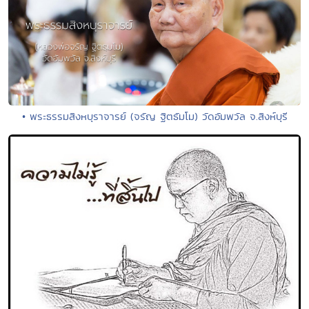
• พระธรรมสิงหบุราจารย์ (จรัญ ฐิตธัมโม) วัดอัมพวัล จ.สิงห์บุรี