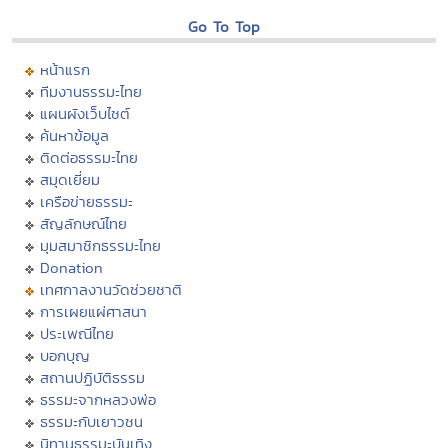
Go To Top
หน้าแรก
ทีมงานธรรมะไทย
แผนผังเว็บไซต์
ค้นหาข้อมูล
ติดต่อธรรมะไทย
สมุดเยี่ยม
เครือข่ายธรรมะ
สัญลักษณ์ไทย
มุมสมาชิกธรรมะไทย
Donation
เทศกาลงานวัดช่วยชาติ
การเผยแผ่ศาสนา
ประเพณีไทย
บอกบุญ
สถานปฏิบัติธรรม
ธรรมะจากหลวงพ่อ
ธรรมะกับเยาวชน
นิทานธรรมะบันเทิง