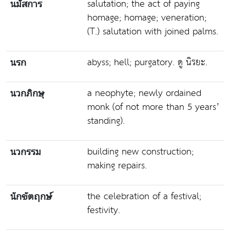
salutation; the act of paying
นมัสการ
homage; homage; veneration;
(T.) salutation with joined palms.
abyss; hell; purgatory. ดู นิรยะ.
นรก
a neophyte; newly ordained
นวกภิกษุ
monk (of not more than 5 years’
standing).
building new construction;
นวกรรม
making repairs.
the celebration of a festival;
นักขัตฤกษ์
festivity.