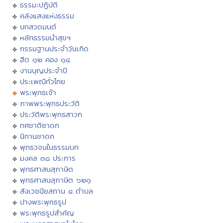
ธรรมะปฏิบัติ
คลังแสงแห่งธรรม
บทสวดมนต์
หลักธรรมนำสุขฯ
กรรมฐานประจำวันเกิด
ฮีต ๑๒ คอง ๑๔
งานบุญประจำปี
ประเพณีทั่วไทย
พระพุทธเจ้า
ภาพพระพุทธประวัติ
ประวัติพระพุทธสาวก
ทศชาติชาดก
นิทานชาดก
พุทธวจนในธรรมบท
มงคล ๓๘ ประการ
พุทธศาสนสุภาษิต
พุทธศาสนสุภาษิต ๖๒๑
สังเวชนียสถาน ๔ ตำบล
ปางพระพุทธรูป
พระพุทธรูปสำคัญ