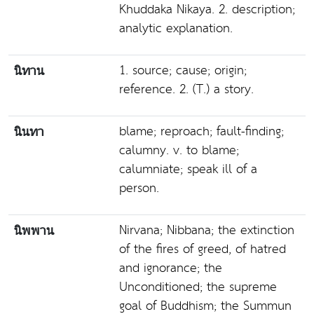
Khuddaka Nikaya. 2. description;
analytic explanation.
1. source; cause; origin;
นิทาน
reference. 2. (T.) a story.
blame; reproach; fault-finding;
นินทา
calumny. v. to blame;
calumniate; speak ill of a
person.
Nirvana; Nibbana; the extinction
นิพพาน
of the fires of greed, of hatred
and ignorance; the
Unconditioned; the supreme
goal of Buddhism; the Summun