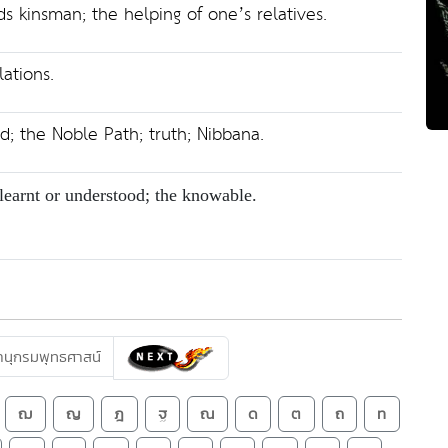
 kinsman; the helping of one’s relatives.
lations.
od; the Noble Path; truth; Nibbana.
 learnt or understood; the knowable.
นุกรมพุทธศาสน์
ฌ
ญ
ฎ
ฐ
ณ
ด
ต
ถ
ท