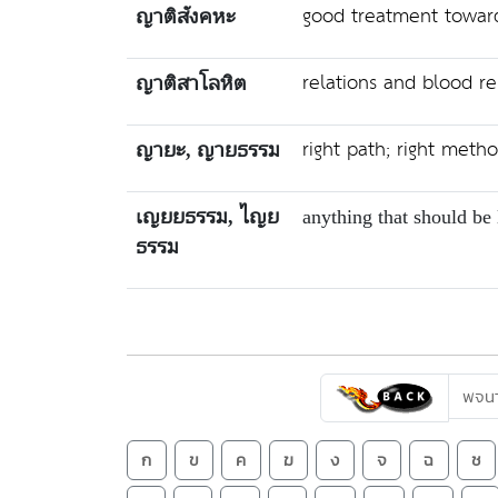
good treatment towards
ญาติสังคหะ
relations and blood re
ญาติสาโลหิต
right path; right meth
ญายะ, ญายธรรม
เญยยธรรม, ไญย
anything that should be
ธรรม
พจนา
ก
ข
ค
ฆ
ง
จ
ฉ
ช