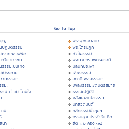
Go To Top
บุญ
พระพุทธศาสนา
นปฏิบัติธรรม
พระไตรปิฏก
มะจากหลวงพ่อ
หัวข้อธรรม
มะกับเยาวชน
พจนานุกรมพุทธศาสน์
นธรรมะบันเทิง
มิลินทปัญหา
มะบรรยาย
เสียงธรรม
วามธรรมะ
สถานีเพลงธรรมะ
ธรรมะ
เพลงธรรมะ/ดนตรีสมาธิ
ธรรม คำคม โดนใจ
ธรรมะปฏิบัติ
ม
คลังแสงแห่งธรรม
บทสวดมนต์
ทาน
หลักธรรมนำสุขฯ
ิ
กรรมฐานประจำวันเกิด
สสนา
ฮีต ๑๒ คอง ๑๔