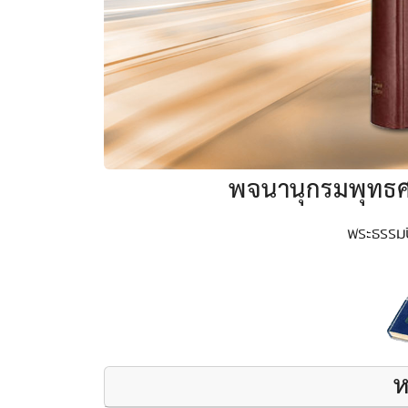
พจนานุกรมพุทธศ
พระธรรมป