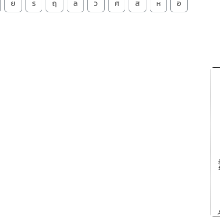
ย
ร
ฤ
ล
ว
ศ
ส
ห
อ