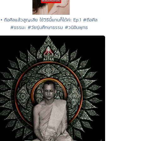
• ถือศีลแล้วสูญเสีย ใช้วิธีนี้แทนก็ได้ค่ะ Ep.1 #ถือศีล
#ธรรมะ #วัยรุ่นศึกษาธรรม #วนิอินพุทธ