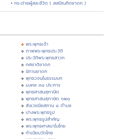
• กระต่ายผู้สละชีวิต ( สสปัณฑิตชาดก )
พระพุทธเจ้า
ภาพพระพุทธประวัติ
ประวัติพระพุทธสาวก
ทศชาติชาดก
นิทานชาดก
พุทธวจนในธรรมบท
มงคล ๓๘ ประการ
พุทธศาสนสุภาษิต
พุทธศาสนสุภาษิต ๖๒๑
สังเวชนียสถาน ๔ ตำบล
ปางพระพุทธรูป
พระพุทธรูปสำคัญ
พระพุทธศาสนาในไทย
ทำเนียบวัดไทย