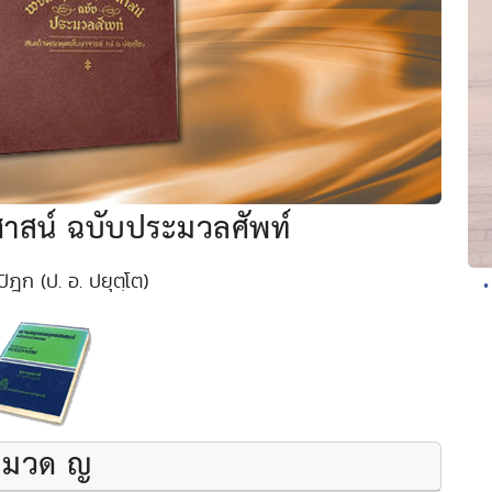
าสน์ ฉบับประมวลศัพท์
ิฎก (ป. อ. ปยุตฺโต)
•
หมวด ญ