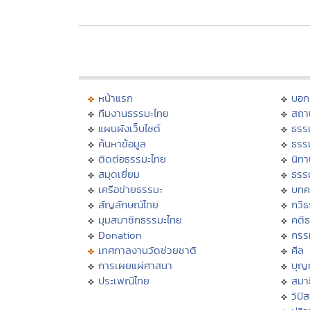
หน้าแรก
บอก
ทีมงานธรรมะไทย
สถา
แผนผังเว็บไซต์
ธรร
ค้นหาข้อมูล
ธรร
ติดต่อธรรมะไทย
นิทา
สมุดเยี่ยม
ธรร
เครือข่ายธรรมะ
บทค
สัญลักษณ์ไทย
กวี
มุมสมาชิกธรรมะไทย
คติ
Donation
กรร
เทศกาลงานวัดช่วยชาติ
ศีล
การเผยแผ่ศาสนา
บุญ
ประเพณีไทย
สมาธ
วิปั