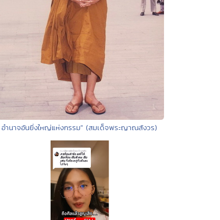
 อำนาจอันยิ่งใหญ่แห่งกรรม" (สมเด็จพระญาณสังวร)