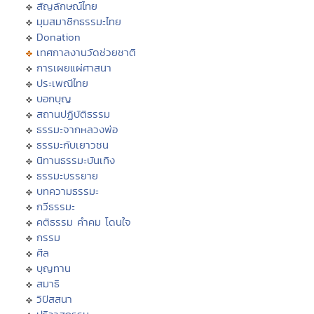
สัญลักษณ์ไทย
มุมสมาชิกธรรมะไทย
Donation
เทศกาลงานวัดช่วยชาติ
การเผยแผ่ศาสนา
ประเพณีไทย
บอกบุญ
สถานปฏิบัติธรรม
ธรรมะจากหลวงพ่อ
ธรรมะกับเยาวชน
นิทานธรรมะบันเทิง
ธรรมะบรรยาย
บทความธรรมะ
กวีธรรมะ
คติธรรม คำคม โดนใจ
กรรม
ศีล
บุญทาน
สมาธิ
วิปัสสนา