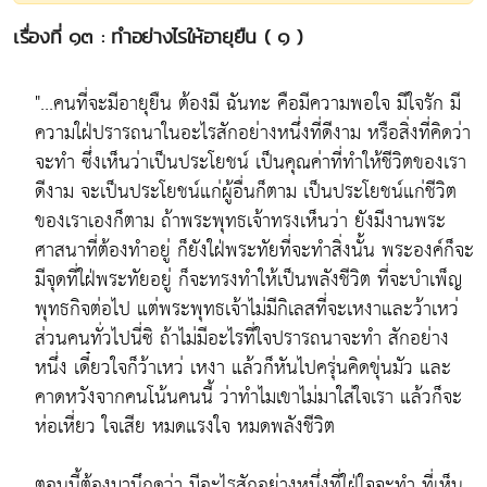
เรื่องที่ ๑๓ : ทำอย่างไรให้อายุยืน ( ๑ )
"...คนที่จะมีอายุยืน ต้องมี ฉันทะ คือมีความพอใจ มีใจรัก มี
ความใฝ่ปรารถนาในอะไรสักอย่างหนึ่งที่ดีงาม หรือสิ่งที่คิดว่า
จะทำ ซึ่งเห็นว่าเป็นประโยชน์ เป็นคุณค่าที่ทำให้ชีวิตของเรา
ดีงาม จะเป็นประโยชน์แก่ผู้อื่นก็ตาม เป็นประโยชน์แก่ชีวิต
ของเราเองก็ตาม ถ้าพระพุทธเจ้าทรงเห็นว่า ยังมีงานพระ
ศาสนาที่ต้องทำอยู่ ก็ยังใฝ่พระทัยที่จะทำสิ่งนั้น พระองค์ก็จะ
มีจุดที่ใฝ่พระทัยอยู่ ก็จะทรงทำให้เป็นพลังชีวิต ที่จะบำเพ็ญ
พุทธกิจต่อไป แต่พระพุทธเจ้าไม่มีกิเลสที่จะเหงาและว้าเหว่
ส่วนคนทั่วไปนี่ซิ ถ้าไม่มีอะไรที่ใจปรารถนาจะทำ สักอย่าง
หนึ่ง เดี๋ยวใจก็ว้าเหว่ เหงา แล้วก็หันไปครุ่นคิดขุ่นมัว และ
คาดหวังจากคนโน้นคนนี้ ว่าทำไมเขาไม่มาใส่ใจเรา แล้วก็จะ
ห่อเหี่ยว ใจเสีย หมดแรงใจ หมดพลังชีวิต
ตอนนี้ต้องมานึกดูว่า มีอะไรสักอย่างหนึ่งที่ใฝ่ใจจะทำ ที่เห็น