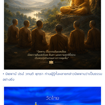
• นิพฺพานํ ปรมํ วทนฺติ พุทฺธา ท่านผู้รู้ทั้งหลายกล่าวนิพพานว่าเป็นธรรม
อย่างยิ่ง