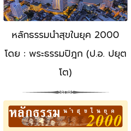
หลักธรรมนำสุขในยุค 2000
โดย : พระธรรมปิฎก (ป.อ. ปยุต
โต)