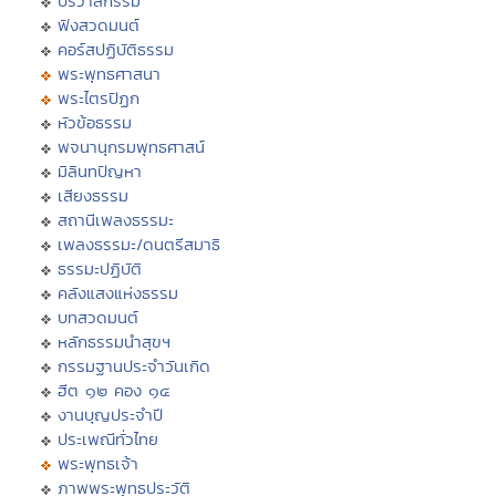
ปริวาสกรรม
ฟังสวดมนต์
คอร์สปฏิบัติธรรม
พระพุทธศาสนา
พระไตรปิฏก
หัวข้อธรรม
พจนานุกรมพุทธศาสน์
มิลินทปัญหา
เสียงธรรม
สถานีเพลงธรรมะ
เพลงธรรมะ/ดนตรีสมาธิ
ธรรมะปฏิบัติ
คลังแสงแห่งธรรม
บทสวดมนต์
หลักธรรมนำสุขฯ
กรรมฐานประจำวันเกิด
ฮีต ๑๒ คอง ๑๔
งานบุญประจำปี
ประเพณีทั่วไทย
พระพุทธเจ้า
ภาพพระพุทธประวัติ