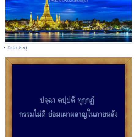
• วัดป่าประดู่