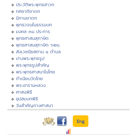
ประวัติพระพุทธสาวก
ทศชาติชาดก
นิทานชาดก
พุทธวจนในธรรมบท
มงคล ๓๘ ประการ
พุทธศาสนสุภาษิต
พุทธศาสนสุภาษิต ๖๒๑
สังเวชนียสถาน ๔ ตำบล
ปางพระพุทธรูป
พระพุทธรูปสำคัญ
พระพุทธศาสนาในไทย
ทำเนียบวัดไทย
พระอารามหลวง
ศาสนพิธี
อุปสมบทพิธี
วันสำคัญทางศาสนา
Eng