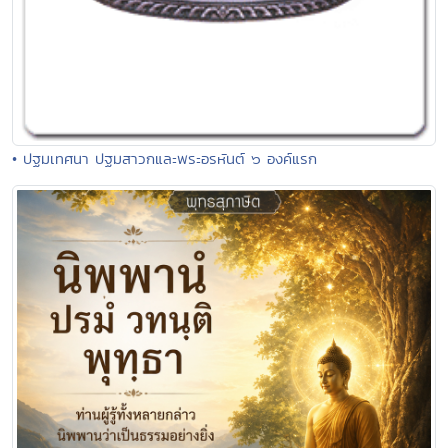
• ปฐมเทศนา ปฐมสาวกและพระอรหันต์ ๖ องค์แรก