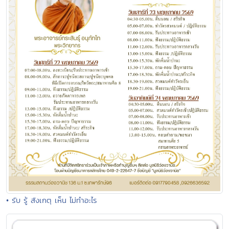
• รับ รู้ สังเกตุ เห็น ไม่ทำอะไร