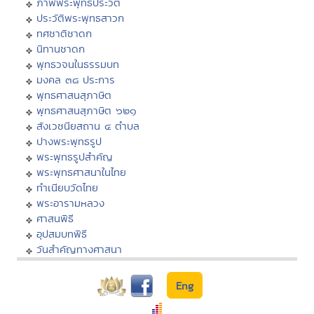
ภาพพระพุทธประวัติ
ประวัติพระพุทธสาวก
ทศชาติชาดก
นิทานชาดก
พุทธวจนในธรรมบท
มงคล ๓๘ ประการ
พุทธศาสนสุภาษิต
พุทธศาสนสุภาษิต ๖๒๑
สังเวชนียสถาน ๔ ตำบล
ปางพระพุทธรูป
พระพุทธรูปสำคัญ
พระพุทธศาสนาในไทย
ทำเนียบวัดไทย
พระอารามหลวง
ศาสนพิธี
อุปสมบทพิธี
วันสำคัญทางศาสนา
Eng