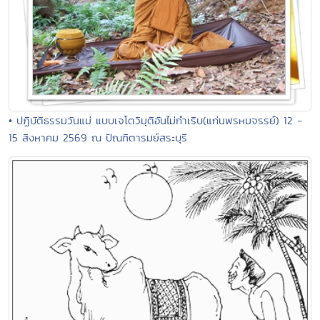
• ปฏิบัติธรรมวันแม่ แบบเจโตวิมุติอันไม่กำเริบ(แก่นพรหมจรรย์) 12 -
15 สิงหาคม 2569 ณ ปัณฑิตารมย์สระบุรี