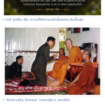
• เตสํ วูปสโม สุโข ความที่สังขารเหล่านั้นสงบระงับเป็นสุข
• "จิตประเสริฐ จิตเกษม" (หลวงปู่ขาว อนาลโย)