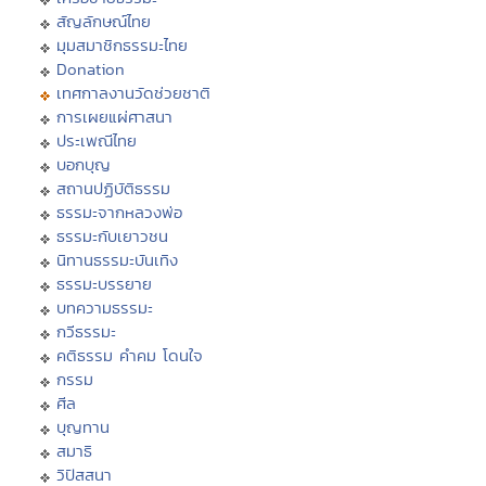
สัญลักษณ์ไทย
มุมสมาชิกธรรมะไทย
Donation
เทศกาลงานวัดช่วยชาติ
การเผยแผ่ศาสนา
ประเพณีไทย
บอกบุญ
สถานปฏิบัติธรรม
ธรรมะจากหลวงพ่อ
ธรรมะกับเยาวชน
นิทานธรรมะบันเทิง
ธรรมะบรรยาย
บทความธรรมะ
กวีธรรมะ
คติธรรม คำคม โดนใจ
กรรม
ศีล
บุญทาน
สมาธิ
วิปัสสนา