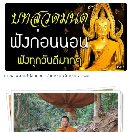
• บทสวดมนต์ก่อนนอน ฟังทุกวัน ดีทุกวัน สาธุ🙏