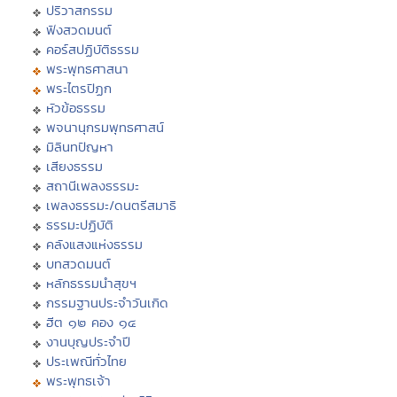
ปริวาสกรรม
ฟังสวดมนต์
คอร์สปฏิบัติธรรม
พระพุทธศาสนา
พระไตรปิฏก
หัวข้อธรรม
พจนานุกรมพุทธศาสน์
มิลินทปัญหา
เสียงธรรม
สถานีเพลงธรรมะ
เพลงธรรมะ/ดนตรีสมาธิ
ธรรมะปฏิบัติ
คลังแสงแห่งธรรม
บทสวดมนต์
หลักธรรมนำสุขฯ
กรรมฐานประจำวันเกิด
ฮีต ๑๒ คอง ๑๔
งานบุญประจำปี
ประเพณีทั่วไทย
พระพุทธเจ้า