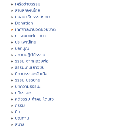
เครือข่ายธรรมะ
สัญลักษณ์ไทย
มุมสมาชิกธรรมะไทย
Donation
เทศกาลงานวัดช่วยชาติ
การเผยแผ่ศาสนา
ประเพณีไทย
บอกบุญ
สถานปฏิบัติธรรม
ธรรมะจากหลวงพ่อ
ธรรมะกับเยาวชน
นิทานธรรมะบันเทิง
ธรรมะบรรยาย
บทความธรรมะ
กวีธรรมะ
คติธรรม คำคม โดนใจ
กรรม
ศีล
บุญทาน
สมาธิ