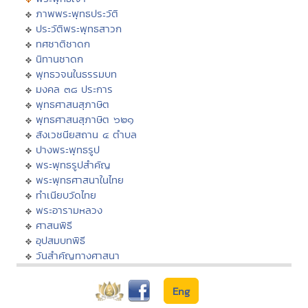
ภาพพระพุทธประวัติ
ประวัติพระพุทธสาวก
ทศชาติชาดก
นิทานชาดก
พุทธวจนในธรรมบท
มงคล ๓๘ ประการ
พุทธศาสนสุภาษิต
พุทธศาสนสุภาษิต ๖๒๑
สังเวชนียสถาน ๔ ตำบล
ปางพระพุทธรูป
พระพุทธรูปสำคัญ
พระพุทธศาสนาในไทย
ทำเนียบวัดไทย
พระอารามหลวง
ศาสนพิธี
อุปสมบทพิธี
วันสำคัญทางศาสนา
Eng