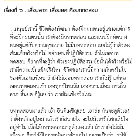
เรื่องที่ ๖ : เสื่อมลาภ เสื่อมยศ คือบททดสอบ
"...มนุษย์เรานี้ ชีวิตต้องพัฒนา ต้องฝึกฝนตนอยู่เสมอแต่การ
ที่จะฝึกฝนตนนั้น เราต้องมีบททดสอบ และแบบฝึกหัดบาง
คนอยู่แต่กับความสุขสบาย ไม่มีบททดสอบ เลยไม่รู้ว่าตัวเอง
เข้มแข็งจริงหรือไม่ อย่างคนที่ปฏิบัติธรรม ถ้าไม่เจอบท
ทดสอบ ก็ยากที่จะรู้ว่า ตัวเองปฏิบัติธรรมข้อนั้นได้จริงหรือไม่
เรามีความเข้มแข็งจริงไหม ชีวิตของเรานี้มีความมั่นคงในใจ
ของตัวเองแค่ไหน ถ้ายังไม่เจอบททดสอบ เราก็ไม่รู้ แต่พอ
เจอบททดสอบเข้า เจอทุกข์โทมนัส เจอความเสื่อม การสิ้น
ลาภ สิ้นยศ ก็รู้เลยว่า เราเข้มแข็งจริงไหม
บททดสอบมาแล้ว เอ้า ยินดีเผชิญเลย เอาล่ะ ฉันจะดูตัวเอง
ว่าตั้งหลักอยู่ไหม แล้วเราก็สบายใจ จะไปมัวเศร้าโศกเสียใจ
อยู่ทำไม เมื่อได้บททดสอบมาดูตัวเองแล้ว ถ้าเรายังไม่เข้ม
แข็งพอ ก็จะได้มีโอกาสพัฒนาตัวต่อไป กลายเป็นว่า เราใช้