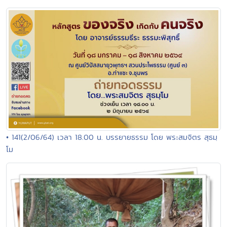
• 141(2/06/64) เวลา 18.00 น. บรรยายธรรม โดย พระสมจิตร สุธมฺ
โม