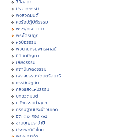
วิปัสสนา
ปริวาสกรรม
ฟังสวดมนต์
คอร์สปฏิบัติธรรม
พระพุทธศาสนา
พระไตรปิฏก
หัวข้อธรรม
พจนานุกรมพุทธศาสน์
มิลินทปัญหา
เสียงธรรม
สถานีเพลงธรรมะ
เพลงธรรมะ/ดนตรีสมาธิ
ธรรมะปฏิบัติ
คลังแสงแห่งธรรม
บทสวดมนต์
หลักธรรมนำสุขฯ
กรรมฐานประจำวันเกิด
ฮีต ๑๒ คอง ๑๔
งานบุญประจำปี
ประเพณีทั่วไทย
พระพุทธเจ้า