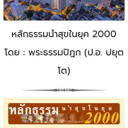
หลักธรรมนำสุขในยุค 2000
โดย : พระธรรมปิฎก (ป.อ. ปยุต
โต)