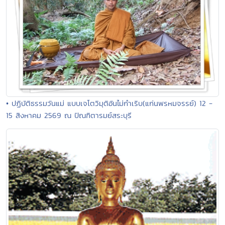
• ปฏิบัติธรรมวันแม่ แบบเจโตวิมุติอันไม่กำเริบ(แก่นพรหมจรรย์) 12 -
15 สิงหาคม 2569 ณ ปัณฑิตารมย์สระบุรี