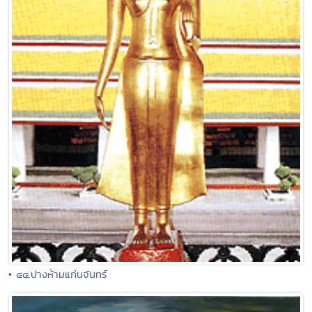
• ๔๔.ปางห้ามแก่นจันทร์