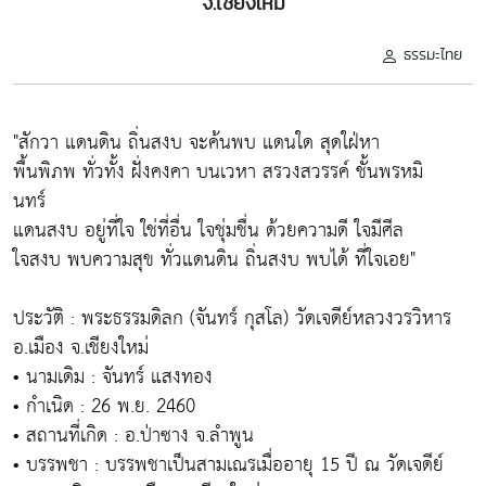
จ.เชียงใหม่
ธรรมะไทย
"สักวา แดนดิน ถิ่นสงบ จะค้นพบ แดนใด สุดใฝ่หา
พื้นพิภพ ทั่วทั้ง ฝั่งคงคา บนเวหา สรวงสวรรค์ ชั้นพรหมิ
นทร์
แดนสงบ อยู่ที่ใจ ใช่ที่อื่น ใจชุ่มชื่น ด้วยความดี ใจมีศีล
ใจสงบ พบความสุข ทั่วแดนดิน ถิ่นสงบ พบได้ ที่ใจเอย"
ประวัติ : พระธรรมดิลก (จันทร์ กุสโล) วัดเจดีย์หลวงวรวิหาร
อ.เมือง จ.เชียงใหม่
• นามเดิม : จันทร์ แสงทอง
• กำเนิด : 26 พ.ย. 2460
• สถานที่เกิด : อ.ป่าซาง จ.ลำพูน
• บรรพชา : บรรพชาเป็นสามเณรเมื่ออายุ 15 ปี ณ วัดเจดีย์