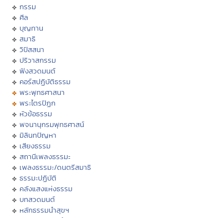
กรรม
ศีล
บุญทาน
สมาธิ
วิปัสสนา
ปริวาสกรรม
ฟังสวดมนต์
คอร์สปฏิบัติธรรม
พระพุทธศาสนา
พระไตรปิฏก
หัวข้อธรรม
พจนานุกรมพุทธศาสน์
มิลินทปัญหา
เสียงธรรม
สถานีเพลงธรรมะ
เพลงธรรมะ/ดนตรีสมาธิ
ธรรมะปฏิบัติ
คลังแสงแห่งธรรม
บทสวดมนต์
หลักธรรมนำสุขฯ