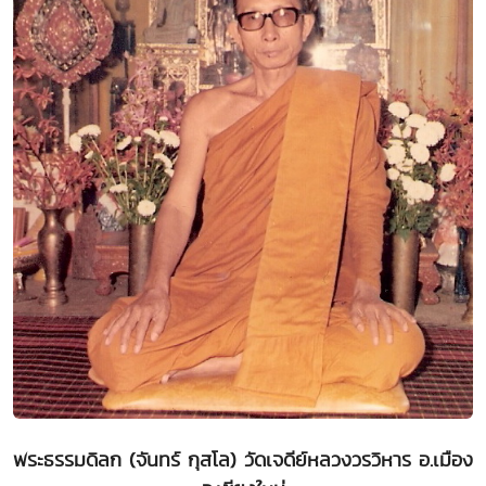
พระธรรมดิลก (จันทร์ กุสโล) วัดเจดีย์หลวงวรวิหาร อ.เมือง