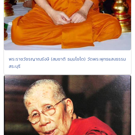
พระราชวัชรญาณรังษี (สมชาติ ธมฺมโชโต) วัดพระพุทธแสงธรรม
สระบุรี