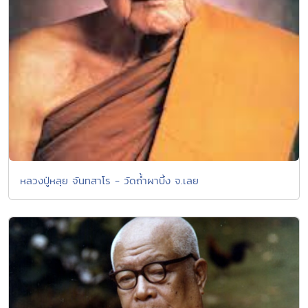
หลวงปู่หลุย จันทสาโร - วัดถ้ำผาบิ้ง จ.เลย