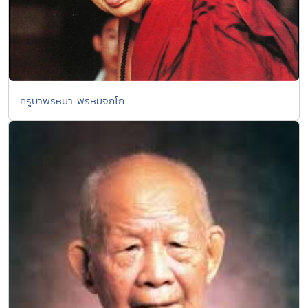
ครูบาพรหมา พรหมจักโก