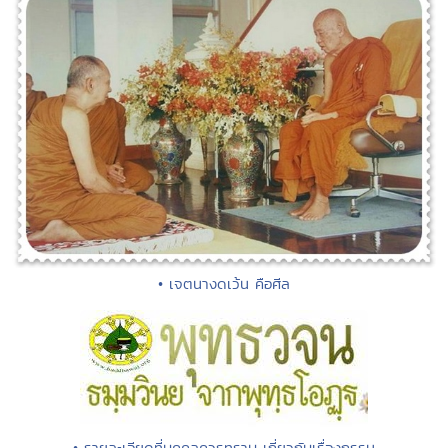
• เจตนางดเว้น คือศีล
• รายละเอียดที่บุคคลควรทราบ เกี่ยวกับเรื่องกรรม