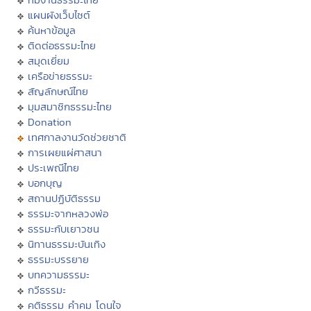
แผนผังเว็บไซต์
ค้นหาข้อมูล
ติดต่อธรรมะไทย
สมุดเยี่ยม
เครือข่ายธรรมะ
สัญลักษณ์ไทย
มุมสมาชิกธรรมะไทย
Donation
เทศกาลงานวัดช่วยชาติ
การเผยแผ่ศาสนา
ประเพณีไทย
บอกบุญ
สถานปฏิบัติธรรม
ธรรมะจากหลวงพ่อ
ธรรมะกับเยาวชน
นิทานธรรมะบันเทิง
ธรรมะบรรยาย
บทความธรรมะ
กวีธรรมะ
คติธรรม คำคม โดนใจ