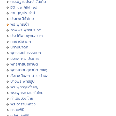
กรรมฐานประจำวันเกิด
ฮีต ๑๒ คอง ๑๔
งานบุญประจำปี
ประเพณีทั่วไทย
พระพุทธเจ้า
ภาพพระพุทธประวัติ
ประวัติพระพุทธสาวก
ทศชาติชาดก
นิทานชาดก
พุทธวจนในธรรมบท
มงคล ๓๘ ประการ
พุทธศาสนสุภาษิต
พุทธศาสนสุภาษิต ๖๒๑
สังเวชนียสถาน ๔ ตำบล
ปางพระพุทธรูป
พระพุทธรูปสำคัญ
พระพุทธศาสนาในไทย
ทำเนียบวัดไทย
พระอารามหลวง
ศาสนพิธี
อุปสมบทพิธี