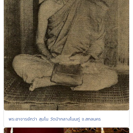
พระอาจารย์กว่า สุมโน วัดป่ากลางโนนภู่ จ.สกลนคร