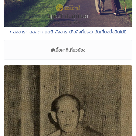
• สงฺขารา สสฺสตา นตฺถิ สังขาร (คือสิ่งที่ปรุง) อันเที่ยงยั่งยืนไม่มี
#เนื้อหาที่เกี่ยวข้อง