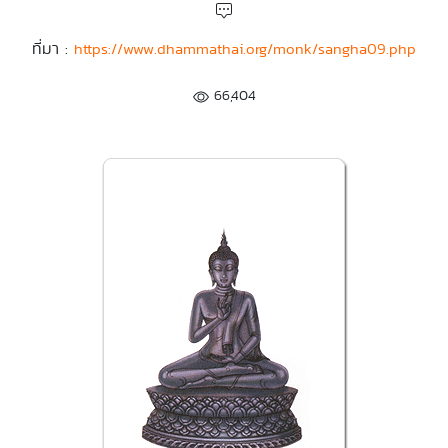
ที่มา :
https://www.dhammathai.org/monk/sangha09.php
66,404