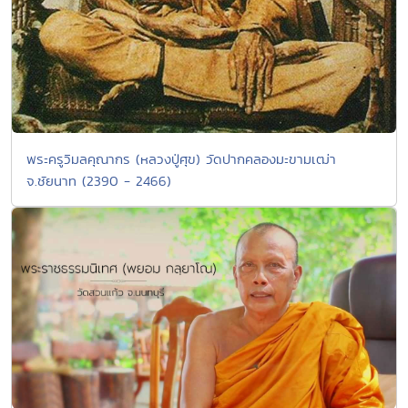
พระครูวิมลคุณากร (หลวงปู่ศุข) วัดปากคลองมะขามเฒ่า
จ.ชัยนาท (2390 - 2466)