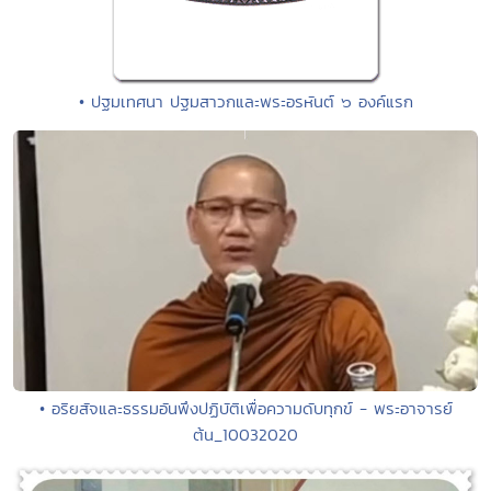
• ปฐมเทศนา ปฐมสาวกและพระอรหันต์ ๖ องค์แรก
• อริยสัจและธรรมอันพึงปฏิบัติเพื่อความดับทุกข์ - พระอาจารย์
ต้น_10032020