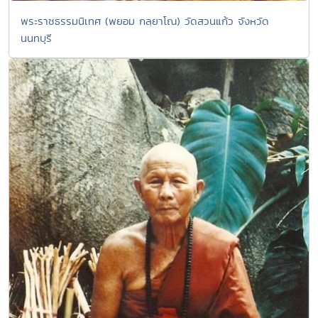
พระราชธรรมนิเทศ (พยอม กลฺยาโณ) วัดสวนแก้ว จังหวัด
นนทบุรี