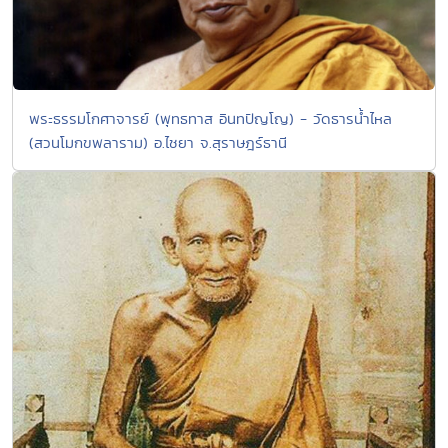
พระธรรมโกศาจารย์ (พุทธทาส อินทปัญโญ) - วัดธารน้ำไหล
(สวนโมกขพลาราม) อ.ไชยา จ.สุราษฎร์ธานี