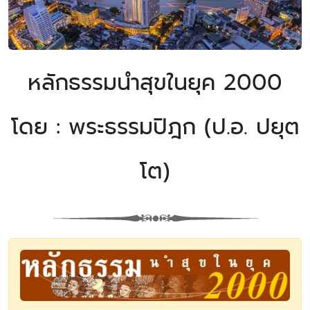
หลักธรรมนำสุขในยุค 2000
โดย : พระธรรมปิฎก (ป.อ. ปยุต
โต)