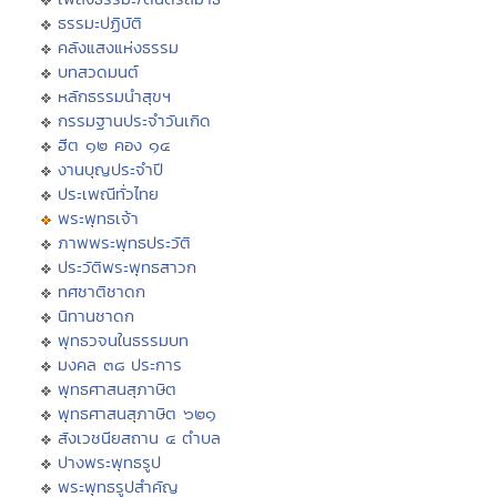
ธรรมะปฏิบัติ
คลังแสงแห่งธรรม
บทสวดมนต์
หลักธรรมนำสุขฯ
กรรมฐานประจำวันเกิด
ฮีต ๑๒ คอง ๑๔
งานบุญประจำปี
ประเพณีทั่วไทย
พระพุทธเจ้า
ภาพพระพุทธประวัติ
ประวัติพระพุทธสาวก
ทศชาติชาดก
นิทานชาดก
พุทธวจนในธรรมบท
มงคล ๓๘ ประการ
พุทธศาสนสุภาษิต
พุทธศาสนสุภาษิต ๖๒๑
สังเวชนียสถาน ๔ ตำบล
ปางพระพุทธรูป
พระพุทธรูปสำคัญ