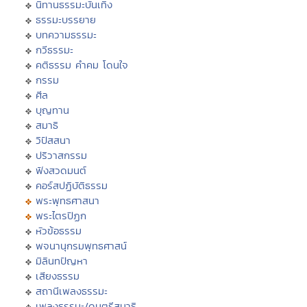
นิทานธรรมะบันเทิง
ธรรมะบรรยาย
บทความธรรมะ
กวีธรรมะ
คติธรรม คำคม โดนใจ
กรรม
ศีล
บุญทาน
สมาธิ
วิปัสสนา
ปริวาสกรรม
ฟังสวดมนต์
คอร์สปฏิบัติธรรม
พระพุทธศาสนา
พระไตรปิฏก
หัวข้อธรรม
พจนานุกรมพุทธศาสน์
มิลินทปัญหา
เสียงธรรม
สถานีเพลงธรรมะ
เพลงธรรมะ/ดนตรีสมาธิ