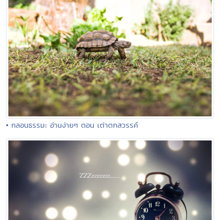
• กลอนธรรมะ อ่านง่ายๆ ตอน เต่าตกสวรรค์