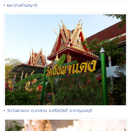
• ๒๙.ปางห้ามญาติ
• วัดวังผาแดง ต.นาสวน อ.ศรีสวัสดิ์ จ.กาญจนบุรี