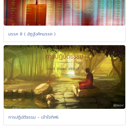
มรรค 8 ( อัฏฐังคิกมรรค )
การปฏิบัติธรรม - เข้าใจทิศ6