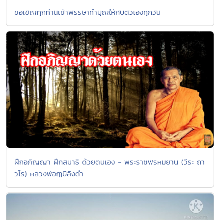
ขอเชิญทุกท่านเข้าพรรษาทำบุญให้กับตัวเองทุกวัน
ฝึกอภิญญา ฝึกสมาธิ ด้วยตนเอง - พระราชพรหมยาน (วีระ ถา
วโร) หลวงพ่อฤๅษีลิงดำ