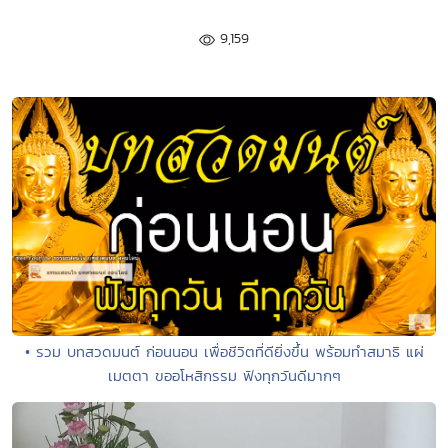
9,159
• รวม บทสวดมนต์ ก่อนนอน เพื่อชีวิตที่ดียิ่งขึ้น พร้อมทำสมาธิ แผ่
เมตตา ขออโหสิกรรม ฟังทุกวันดีมากๆ