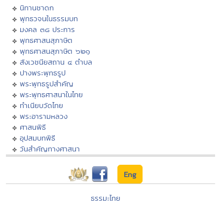
นิทานชาดก
พุทธวจนในธรรมบท
มงคล ๓๘ ประการ
พุทธศาสนสุภาษิต
พุทธศาสนสุภาษิต ๖๒๑
สังเวชนียสถาน ๔ ตำบล
ปางพระพุทธรูป
พระพุทธรูปสำคัญ
พระพุทธศาสนาในไทย
ทำเนียบวัดไทย
พระอารามหลวง
ศาสนพิธี
อุปสมบทพิธี
วันสำคัญทางศาสนา
Eng
ธรรมะไทย