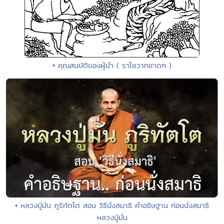
• คุณสมบัติของผู้นำ ( ราโชวาทชาดก )
• หลวงปู่มั่น ภูริทัตโต สอน วิธีนั่งสมาธิ คําอธิษฐาน ก่อนนั่งสมาธิ
หลวงปู่มั่น