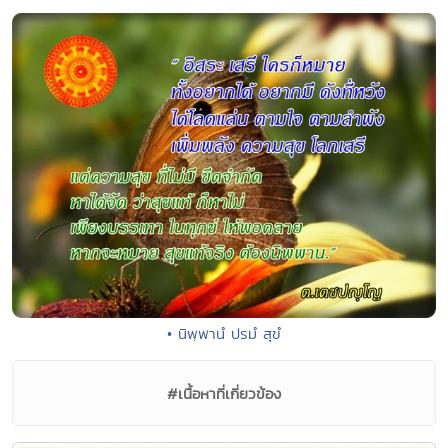
• นิพฺพานํ ปรมํ สุขํ
#เนื้อหาที่เกี่ยวข้อง