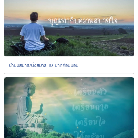
นํานั่งสมาธิ/นั่งสมาธิ 10 นาทีก่อนนอน