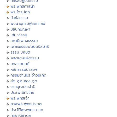
คอร์สปฏิบัติธรรม
พระพุทธศาสนา
พระไตรปิฏก
หัวข้อธรรม
พจนานุกรมพุทธศาสน์
มิลินทปัญหา
เสียงธรรม
สถานีเพลงธรรมะ
เพลงธรรมะ/ดนตรีสมาธิ
ธรรมะปฏิบัติ
คลังแสงแห่งธรรม
บทสวดมนต์
หลักธรรมนำสุขฯ
กรรมฐานประจำวันเกิด
ฮีต ๑๒ คอง ๑๔
งานบุญประจำปี
ประเพณีทั่วไทย
พระพุทธเจ้า
ภาพพระพุทธประวัติ
ประวัติพระพุทธสาวก
ทศชาติชาดก