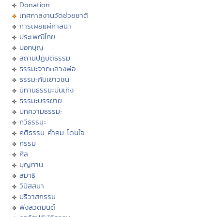
Donation
เทศกาลงานวัดช่วยชาติ
การเผยแผ่ศาสนา
ประเพณีไทย
บอกบุญ
สถานปฏิบัติธรรม
ธรรมะจากหลวงพ่อ
ธรรมะกับเยาวชน
นิทานธรรมะบันเทิง
ธรรมะบรรยาย
บทความธรรมะ
กวีธรรมะ
คติธรรม คำคม โดนใจ
กรรม
ศีล
บุญทาน
สมาธิ
วิปัสสนา
ปริวาสกรรม
ฟังสวดมนต์