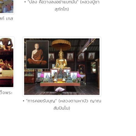
• "ปลง คือวางลงอย่าแบกมัน" (หลวงปู่ชา
สุภัทโท)
ทสก์ เทส
เด็จพระ
• "การคอยรับบุญ" (หลวงตามหาบัว ญาณ
สัมปันโน)