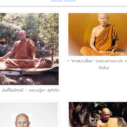
• "ศาสนาเสื่อม" (หลวงตามหาบัว
ปันโน)
 มันก็ไม่มีทุกข์ - หลวงปู่ชา สุภัทโท