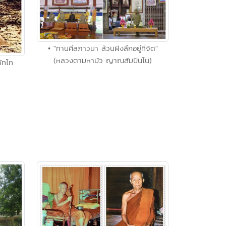
• "ทานศีลภาวนา ล้วนฝังลึกอยู่ที่จิต"
(หลวงตามหาบัว ญาณสัมปันโน)
ภัทโท