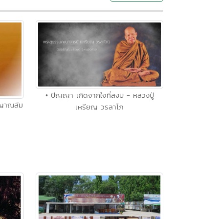
• ปัญญา เกิดจากใจที่สงบ - หลวงปู่
 ญาณสัม
เหรียญ วรลาโภ