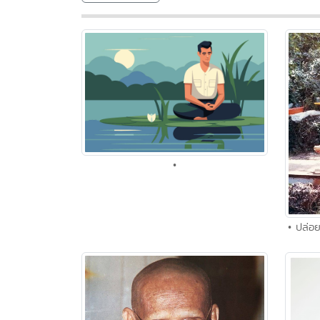
•
• ปล่อย