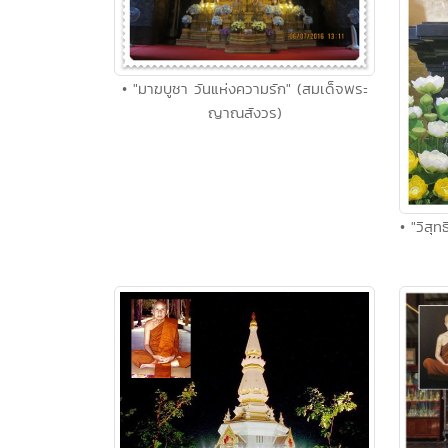
• "มาฆบูชา วันแห่งความรัก" (สมเด็จพระ
ญาณสังวร)
• "วิสุ