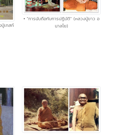
• "การนับถือกับการปฏิบัติ" (หลวงปู่ขาว อ
ปู่เทสก์
นาลโย)