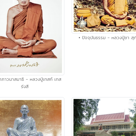
• ปัจจุบันธรรม - หลวงปู่ชา สุ
ีทำภาวนาสมาธิ - หลวงปู่เทสก์ เทส
รังสี