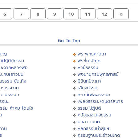
6
7
8
9
10
11
12
»
Go To Top
บุญ
พระพุทธศาสนา
นปฏิบัติธรรม
พระไตรปิฏก
มะจากหลวงพ่อ
หัวข้อธรรม
มะกับเยาวชน
พจนานุกรมพุทธศาสน์
นธรรมะบันเทิง
มิลินทปัญหา
มะบรรยาย
เสียงธรรม
วามธรรมะ
สถานีเพลงธรรมะ
ธรรมะ
เพลงธรรมะ/ดนตรีสมาธิ
ธรรม คำคม โดนใจ
ธรรมะปฏิบัติ
ม
คลังแสงแห่งธรรม
บทสวดมนต์
ทาน
หลักธรรมนำสุขฯ
ิ
กรรมฐานประจำวันเกิด