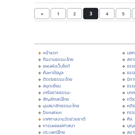
3
«
1
2
4
5
หน้าแรก
บอก
ทีมงานธรรมะไทย
สถา
แผนผังเว็บไซต์
ธรร
ค้นหาข้อมูล
ธรร
ติดต่อธรรมะไทย
นิทา
สมุดเยี่ยม
ธรร
เครือข่ายธรรมะ
บทค
สัญลักษณ์ไทย
กวี
มุมสมาชิกธรรมะไทย
คติ
Donation
กรร
เทศกาลงานวัดช่วยชาติ
ศีล
การเผยแผ่ศาสนา
บุญ
ประเพณีไทย
สมาธ