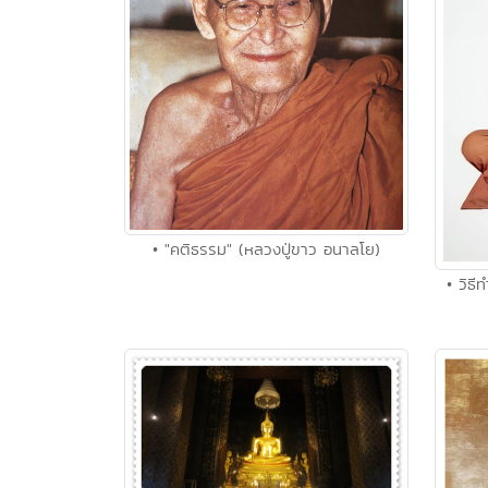
• "คติธรรม" (หลวงปู่ขาว อนาลโย)
• วิธ