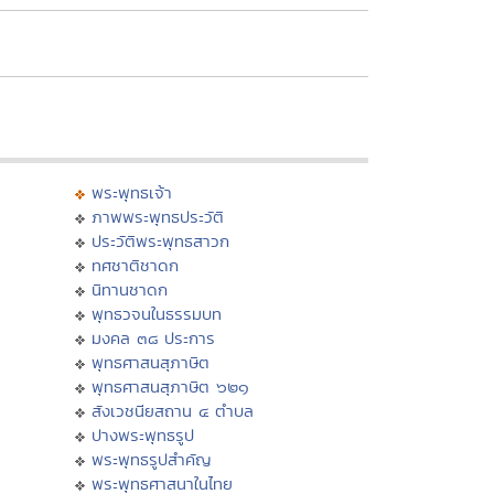
พระพุทธเจ้า
ภาพพระพุทธประวัติ
ประวัติพระพุทธสาวก
ทศชาติชาดก
นิทานชาดก
พุทธวจนในธรรมบท
มงคล ๓๘ ประการ
พุทธศาสนสุภาษิต
พุทธศาสนสุภาษิต ๖๒๑
สังเวชนียสถาน ๔ ตำบล
ปางพระพุทธรูป
พระพุทธรูปสำคัญ
พระพุทธศาสนาในไทย