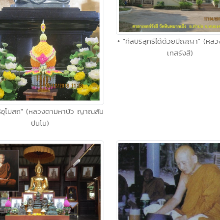
• "ศีลบริสุทธิ์ได้ด้วยปัญญา" (หลวง
เทสรังสี)
ทธิอุโบสถ" (หลวงตามหาบัว ญาณสัม
ปันโน)