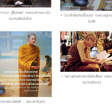
กภาวนา สู้ไม่ถอย" (หลวงตามหาบัว
• "เราทำให้เกิดขึ้นเอง" (หลวงปู่เ
ญาณสัมปันโน)
รังสี)
• "พระพุทธศาสนาไม่มีเสื่อม" (สม
ญาณสังวร)
คาถาพระอัสสชิ ... พระสารีบุตร