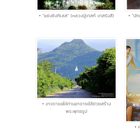
• "แย่งชิงกิเลส" (หลวงปู่เทสก์ เทสรังสี)
• "นั
• เทวดาขอให้ท่านอาจารย์ลีช่วยสร้าง
พระพุทธรูป
• 