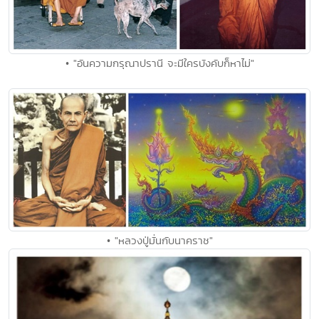
• "อันความกรุณาปรานี จะมีใครบังคับก็หาไม่"
• "หลวงปู่มั่นกับนาคราช"