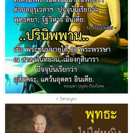
• วิสาขบูชา