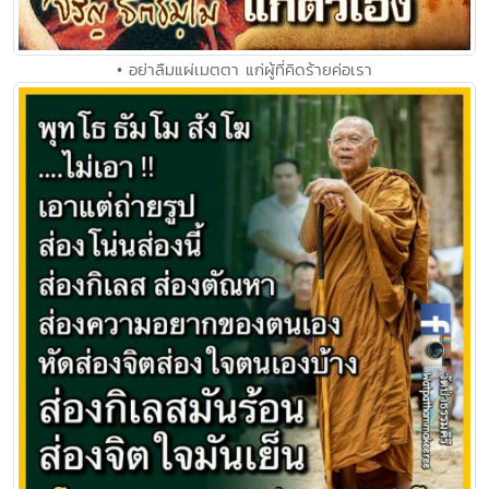
• อย่าลืมแผ่เมตตา แก่ผู้ที่คิดร้ายค่อเรา