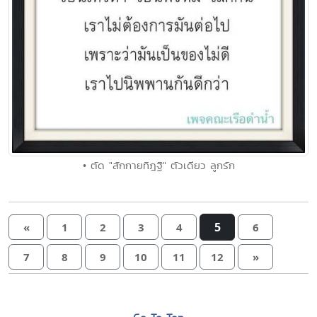
• ตัด "สักกายทิฎฐิ" ตัวเดียว ลูกรัก
5
«
1
2
3
4
6
7
8
9
10
11
12
»