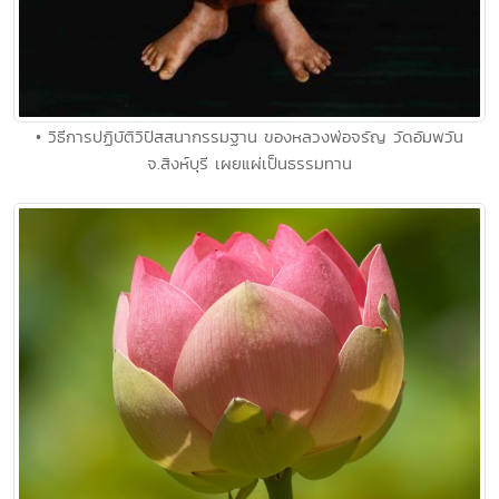
• วิธีการปฏิบัติวิปัสสนากรรมฐาน ของหลวงพ่อจรัญ วัดอัมพวัน
จ.สิงห์บุรี เผยแผ่เป็นธรรมทาน