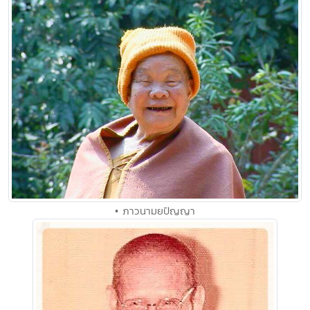
• ภาวนามยปัญญา