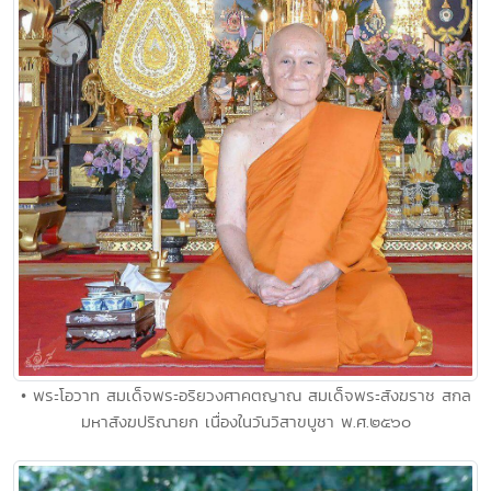
• พระโอวาท สมเด็จพระอริยวงศาคตญาณ สมเด็จพระสังฆราช สกล
มหาสังฆปริณายก เนื่องในวันวิสาขบูชา พ.ศ.๒๕๖๐