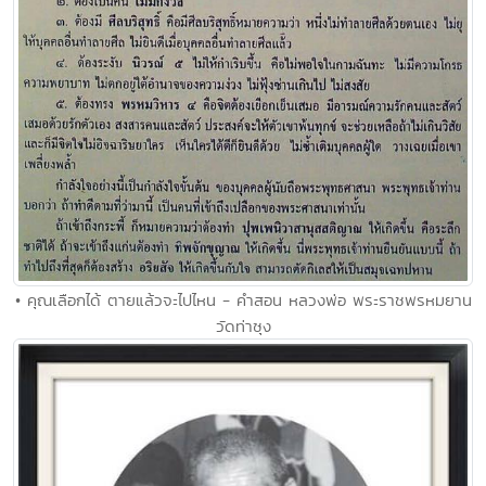
• คุณเลือกได้ ตายแล้วจะไปไหน - คำสอน หลวงพ่อ พระราชพรหมยาน
วัดท่าซุง