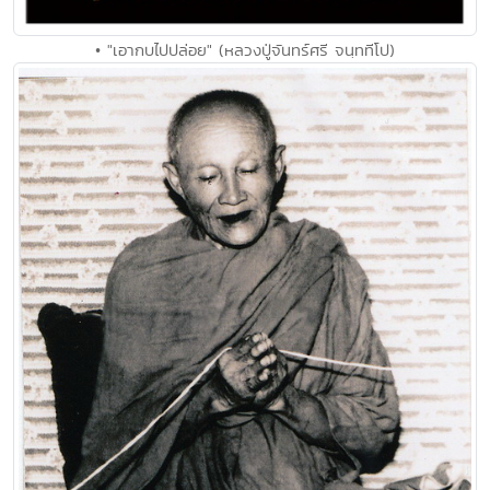
• "เอากบไปปล่อย" (หลวงปู่จันทร์ศรี จนฺททีโป)