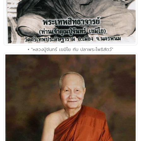
• "หลวงปู่จันทร์ เขมิโย กับ ปลาพระโพธิสัตว์"