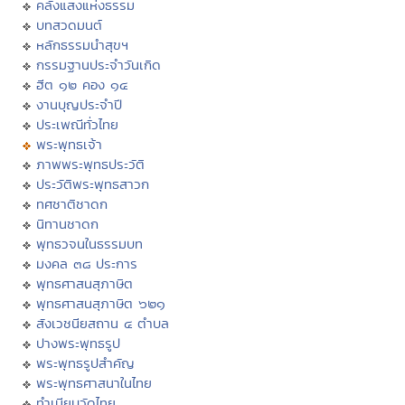
คลังแสงแห่งธรรม
บทสวดมนต์
หลักธรรมนำสุขฯ
กรรมฐานประจำวันเกิด
ฮีต ๑๒ คอง ๑๔
งานบุญประจำปี
ประเพณีทั่วไทย
พระพุทธเจ้า
ภาพพระพุทธประวัติ
ประวัติพระพุทธสาวก
ทศชาติชาดก
นิทานชาดก
พุทธวจนในธรรมบท
มงคล ๓๘ ประการ
พุทธศาสนสุภาษิต
พุทธศาสนสุภาษิต ๖๒๑
สังเวชนียสถาน ๔ ตำบล
ปางพระพุทธรูป
พระพุทธรูปสำคัญ
พระพุทธศาสนาในไทย
ทำเนียบวัดไทย