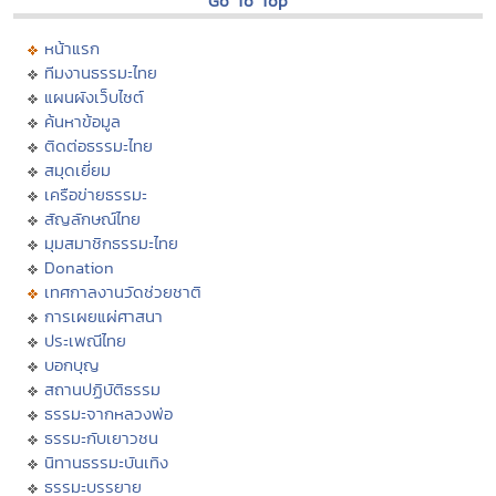
Go To Top
หน้าแรก
ทีมงานธรรมะไทย
แผนผังเว็บไซต์
ค้นหาข้อมูล
ติดต่อธรรมะไทย
สมุดเยี่ยม
เครือข่ายธรรมะ
สัญลักษณ์ไทย
มุมสมาชิกธรรมะไทย
Donation
เทศกาลงานวัดช่วยชาติ
การเผยแผ่ศาสนา
ประเพณีไทย
บอกบุญ
สถานปฏิบัติธรรม
ธรรมะจากหลวงพ่อ
ธรรมะกับเยาวชน
นิทานธรรมะบันเทิง
ธรรมะบรรยาย