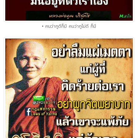
• คนว่ากูดีก็มี คนว่ากูไม่ดี ก็มี