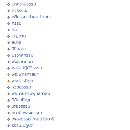
บทความธรรมะ
กวีธรรมะ
คติธรรม คำคม โดนใจ
กรรม
ศีล
บุญทาน
สมาธิ
วิปัสสนา
ปริวาสกรรม
ฟังสวดมนต์
คอร์สปฏิบัติธรรม
พระพุทธศาสนา
พระไตรปิฏก
หัวข้อธรรม
พจนานุกรมพุทธศาสน์
มิลินทปัญหา
เสียงธรรม
สถานีเพลงธรรมะ
เพลงธรรมะ/ดนตรีสมาธิ
ธรรมะปฏิบัติ