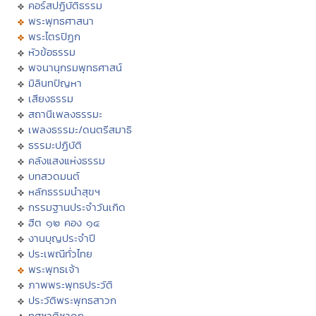
คอร์สปฏิบัติธรรม
พระพุทธศาสนา
พระไตรปิฏก
หัวข้อธรรม
พจนานุกรมพุทธศาสน์
มิลินทปัญหา
เสียงธรรม
สถานีเพลงธรรมะ
เพลงธรรมะ/ดนตรีสมาธิ
ธรรมะปฏิบัติ
คลังแสงแห่งธรรม
บทสวดมนต์
หลักธรรมนำสุขฯ
กรรมฐานประจำวันเกิด
ฮีต ๑๒ คอง ๑๔
งานบุญประจำปี
ประเพณีทั่วไทย
พระพุทธเจ้า
ภาพพระพุทธประวัติ
ประวัติพระพุทธสาวก
ทศชาติชาดก