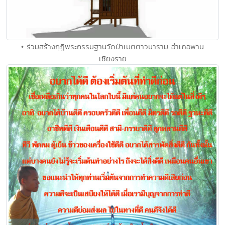
• ร่วมสร้างกุฎิพระกรรมฐานวัดป่าเมตตาวนาราม อำเภอพาน
เชียงราย