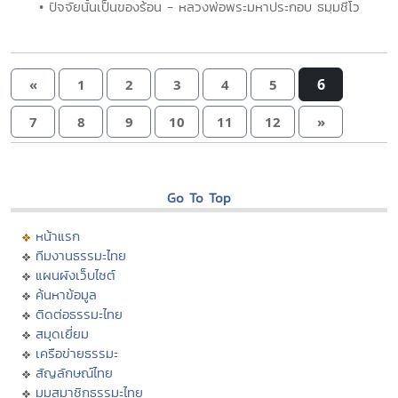
• ปัจจัยนั้นเป็นของร้อน - หลวงพ่อพระมหาประกอบ ธมฺมชีโว
6
«
1
2
3
4
5
7
8
9
10
11
12
»
Go To Top
หน้าแรก
ทีมงานธรรมะไทย
แผนผังเว็บไซต์
ค้นหาข้อมูล
ติดต่อธรรมะไทย
สมุดเยี่ยม
เครือข่ายธรรมะ
สัญลักษณ์ไทย
มุมสมาชิกธรรมะไทย