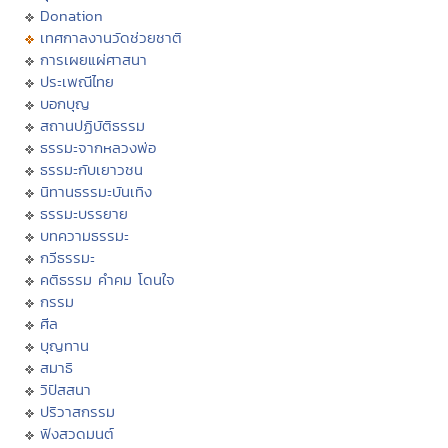
Donation
เทศกาลงานวัดช่วยชาติ
การเผยแผ่ศาสนา
ประเพณีไทย
บอกบุญ
สถานปฏิบัติธรรม
ธรรมะจากหลวงพ่อ
ธรรมะกับเยาวชน
นิทานธรรมะบันเทิง
ธรรมะบรรยาย
บทความธรรมะ
กวีธรรมะ
คติธรรม คำคม โดนใจ
กรรม
ศีล
บุญทาน
สมาธิ
วิปัสสนา
ปริวาสกรรม
ฟังสวดมนต์