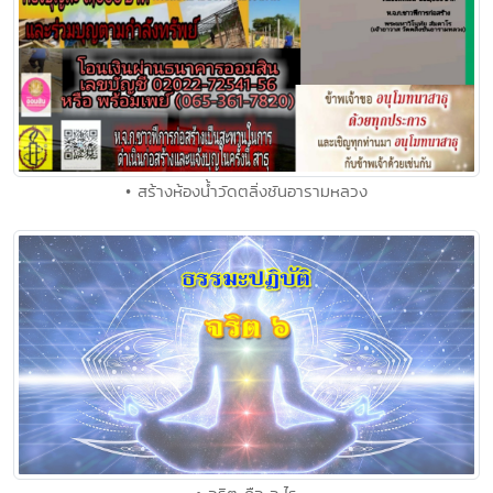
• สร้างห้องน้ำวัดตลิ่งชันอารามหลวง