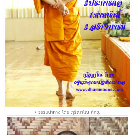
• ธรรมนำทาง โดย ภูริญาโณ ภิกขุ.