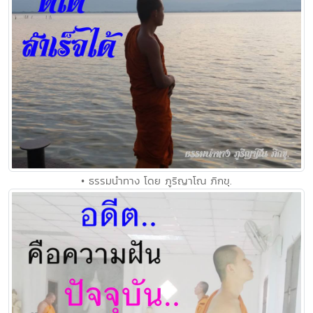
• ธรรมนำทาง โดย ภูริญาโณ ภิกขุ.