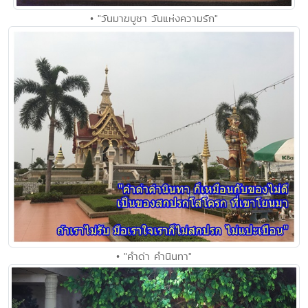
• "วันมาฆบูชา วันแห่งความรัก"
• "คำด่า คำนินทา"