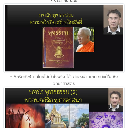
• จริต คือ อะไร
• #อริยสัจ4 คนไทยไม่เข้าใจจริง ได้แต่ท่องจำ และแก่นแท้ในเชิง
วิทยาศาสตร์