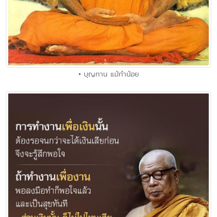
• บุญทาน แม้ทำน้อย