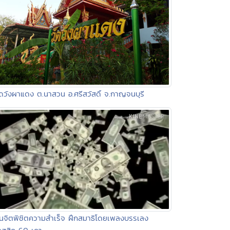
ัดวังผาแดง ต.นาสวน อ.ศรีสวัสดิ์ จ.กาญจนบุรี
ูนจิตพิชิตความสำเร็จ ฝึกสมาธิโดยเพลงบรรเลง