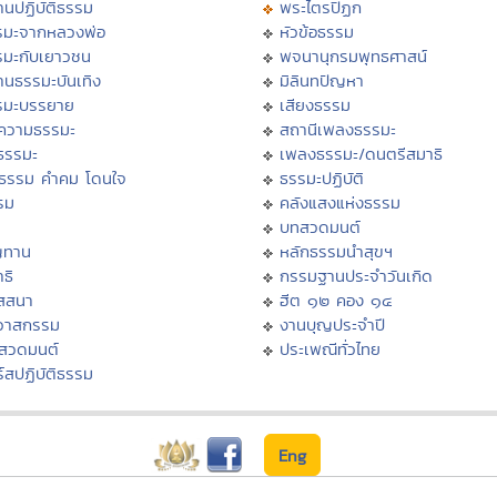
นปฏิบัติธรรม
พระไตรปิฏก
รมะจากหลวงพ่อ
หัวข้อธรรม
รมะกับเยาวชน
พจนานุกรมพุทธศาสน์
านธรรมะบันเทิง
มิลินทปัญหา
รมะบรรยาย
เสียงธรรม
ความธรรมะ
สถานีเพลงธรรมะ
ธรรมะ
เพลงธรรมะ/ดนตรีสมาธิ
ิธรรม คำคม โดนใจ
ธรรมะปฏิบัติ
รม
คลังแสงแห่งธรรม
บทสวดมนต์
ญทาน
หลักธรรมนำสุขฯ
ธิ
กรรมฐานประจำวันเกิด
ัสสนา
ฮีต ๑๒ คอง ๑๔
ิวาสกรรม
งานบุญประจำปี
งสวดมนต์
ประเพณีทั่วไทย
์สปฏิบัติธรรม
Eng