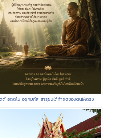
ิตฺตํ อตฺตโน อุชุกมกํสุ สาธุชนได้ทำจิตของตนให้ตรง