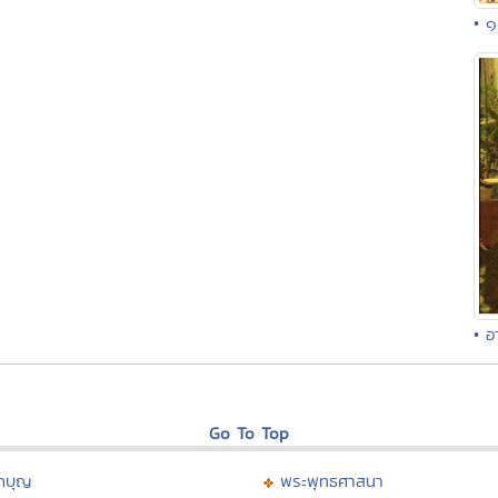
• ๑
• อ
Go To Top
กบุญ
พระพุทธศาสนา