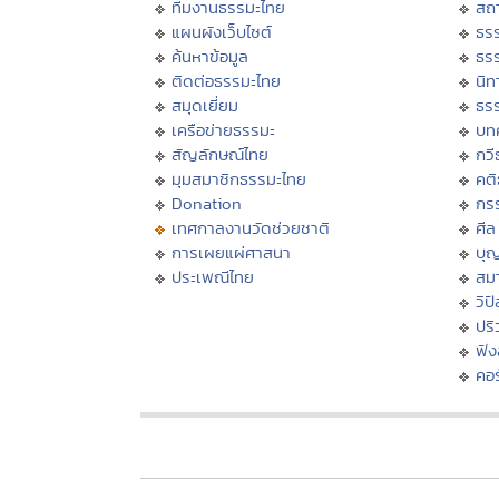
ทีมงานธรรมะไทย
สถา
แผนผังเว็บไซต์
ธร
ค้นหาข้อมูล
ธร
ติดต่อธรรมะไทย
นิท
สมุดเยี่ยม
ธร
เครือข่ายธรรมะ
บท
สัญลักษณ์ไทย
กวี
มุมสมาชิกธรรมะไทย
คต
Donation
กร
เทศกาลงานวัดช่วยชาติ
ศีล
การเผยแผ่ศาสนา
บุ
ประเพณีไทย
สมา
วิป
ปร
ฟั
คอร