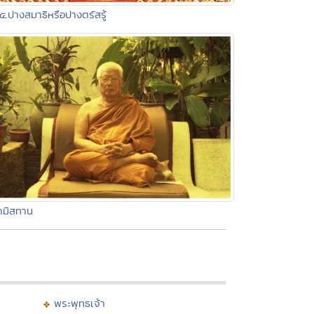
๔.ปางสมาธิหรือปางตรัสรู้
ามิสทาน
พระพุทธเจ้า