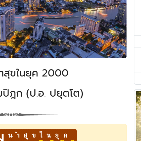
ำสุขในยุค 2000
ปิฎก (ป.อ. ปยุตโต)