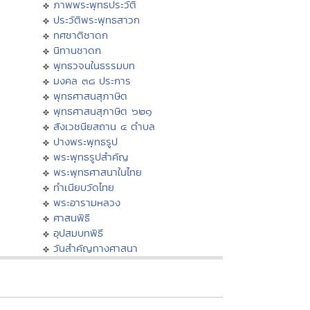
ภาพพระพุทธประวัติ
ประวัติพระพุทธสาวก
ทศชาติชาดก
นิทานชาดก
พุทธวจนในธรรมบท
มงคล ๓๘ ประการ
พุทธศาสนสุภาษิต
พุทธศาสนสุภาษิต ๖๒๑
สังเวชนียสถาน ๔ ตำบล
ปางพระพุทธรูป
พระพุทธรูปสำคัญ
พระพุทธศาสนาในไทย
ทำเนียบวัดไทย
พระอารามหลวง
ศาสนพิธี
อุปสมบทพิธี
วันสำคัญทางศาสนา