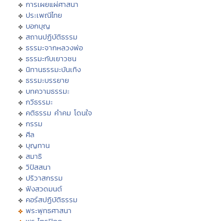
การเผยแผ่ศาสนา
ประเพณีไทย
บอกบุญ
สถานปฏิบัติธรรม
ธรรมะจากหลวงพ่อ
ธรรมะกับเยาวชน
นิทานธรรมะบันเทิง
ธรรมะบรรยาย
บทความธรรมะ
กวีธรรมะ
คติธรรม คำคม โดนใจ
กรรม
ศีล
บุญทาน
สมาธิ
วิปัสสนา
ปริวาสกรรม
ฟังสวดมนต์
คอร์สปฏิบัติธรรม
พระพุทธศาสนา