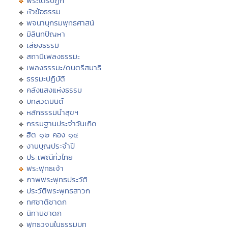
พระไตรปิฏก
หัวข้อธรรม
พจนานุกรมพุทธศาสน์
มิลินทปัญหา
เสียงธรรม
สถานีเพลงธรรมะ
เพลงธรรมะ/ดนตรีสมาธิ
ธรรมะปฏิบัติ
คลังแสงแห่งธรรม
บทสวดมนต์
หลักธรรมนำสุขฯ
กรรมฐานประจำวันเกิด
ฮีต ๑๒ คอง ๑๔
งานบุญประจำปี
ประเพณีทั่วไทย
พระพุทธเจ้า
ภาพพระพุทธประวัติ
ประวัติพระพุทธสาวก
ทศชาติชาดก
นิทานชาดก
พุทธวจนในธรรมบท