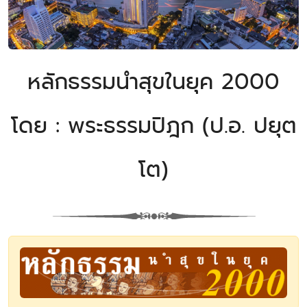
หลักธรรมนำสุขในยุค 2000
โดย : พระธรรมปิฎก (ป.อ. ปยุต
โต)