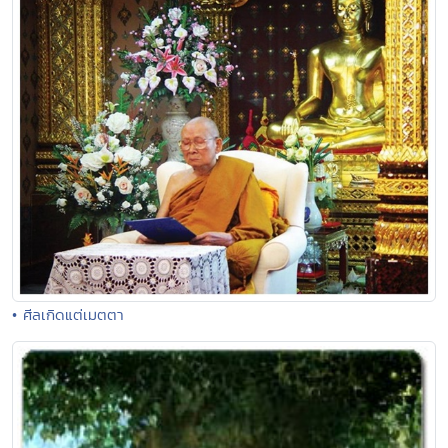
• ศีลเกิดแต่เมตตา