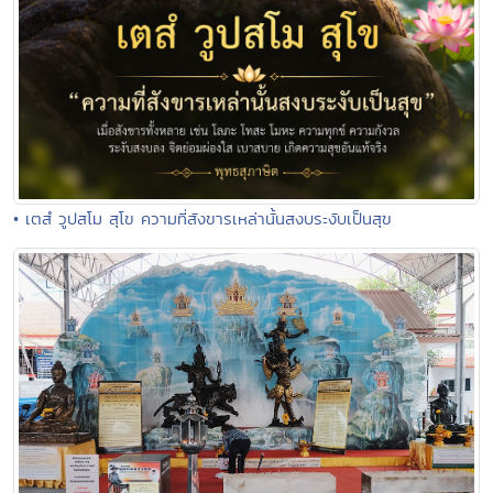
• เตสํ วูปสโม สุโข ความที่สังขารเหล่านั้นสงบระงับเป็นสุข