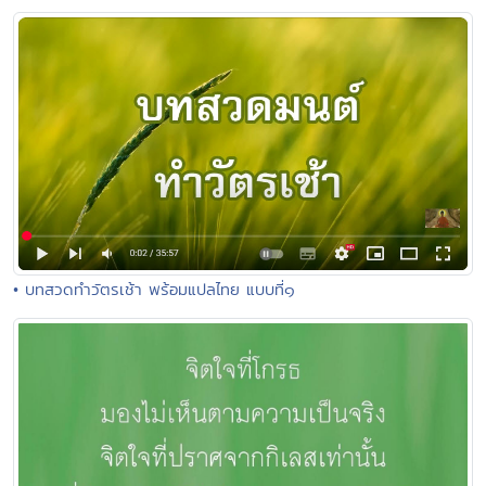
• บทสวดทำวัตรเช้า พร้อมแปลไทย แบบที่๑