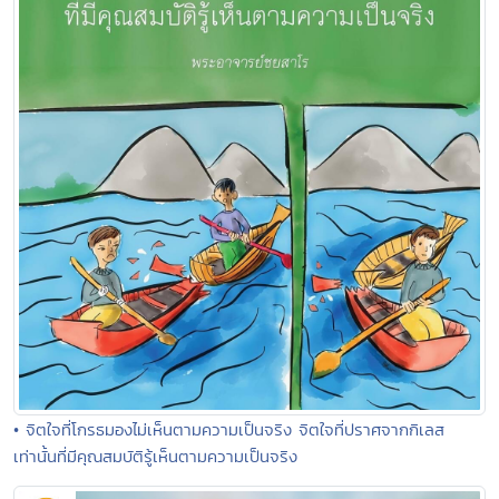
• จิตใจที่โกรธมองไม่เห็นตามความเป็นจริง จิตใจที่ปราศจากกิเลส
เท่านั้นที่มีคุณสมบัติรู้เห็นตามความเป็นจริง