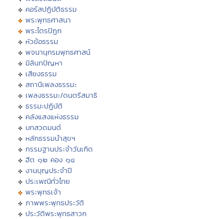
คอร์สปฏิบัติธรรม
พระพุทธศาสนา
พระไตรปิฏก
หัวข้อธรรม
พจนานุกรมพุทธศาสน์
มิลินทปัญหา
เสียงธรรม
สถานีเพลงธรรมะ
เพลงธรรมะ/ดนตรีสมาธิ
ธรรมะปฏิบัติ
คลังแสงแห่งธรรม
บทสวดมนต์
หลักธรรมนำสุขฯ
กรรมฐานประจำวันเกิด
ฮีต ๑๒ คอง ๑๔
งานบุญประจำปี
ประเพณีทั่วไทย
พระพุทธเจ้า
ภาพพระพุทธประวัติ
ประวัติพระพุทธสาวก