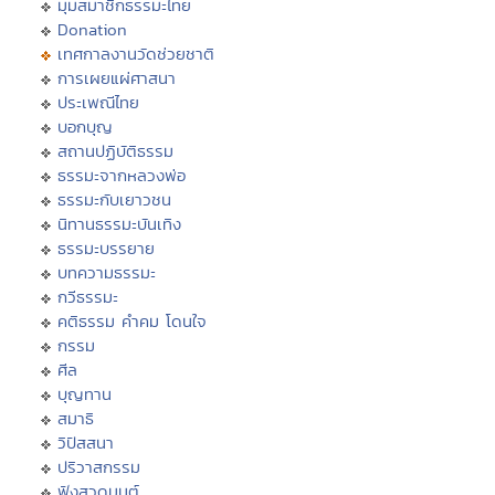
มุมสมาชิกธรรมะไทย
Donation
เทศกาลงานวัดช่วยชาติ
การเผยแผ่ศาสนา
ประเพณีไทย
บอกบุญ
สถานปฏิบัติธรรม
ธรรมะจากหลวงพ่อ
ธรรมะกับเยาวชน
นิทานธรรมะบันเทิง
ธรรมะบรรยาย
บทความธรรมะ
กวีธรรมะ
คติธรรม คำคม โดนใจ
กรรม
ศีล
บุญทาน
สมาธิ
วิปัสสนา
ปริวาสกรรม
ฟังสวดมนต์