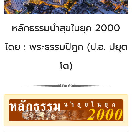
หลักธรรมนำสุขในยุค 2000
โดย : พระธรรมปิฎก (ป.อ. ปยุต
โต)