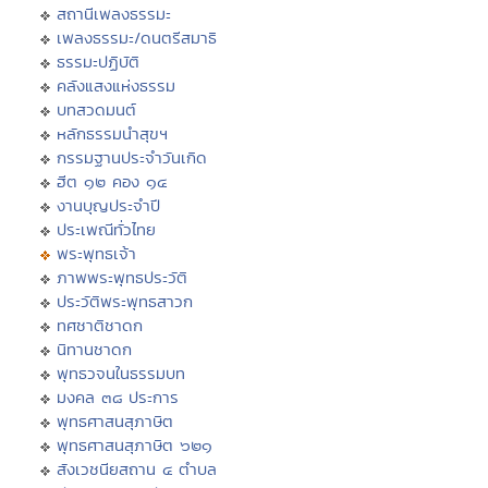
สถานีเพลงธรรมะ
เพลงธรรมะ/ดนตรีสมาธิ
ธรรมะปฏิบัติ
คลังแสงแห่งธรรม
บทสวดมนต์
หลักธรรมนำสุขฯ
กรรมฐานประจำวันเกิด
ฮีต ๑๒ คอง ๑๔
งานบุญประจำปี
ประเพณีทั่วไทย
พระพุทธเจ้า
ภาพพระพุทธประวัติ
ประวัติพระพุทธสาวก
ทศชาติชาดก
นิทานชาดก
พุทธวจนในธรรมบท
มงคล ๓๘ ประการ
พุทธศาสนสุภาษิต
พุทธศาสนสุภาษิต ๖๒๑
สังเวชนียสถาน ๔ ตำบล