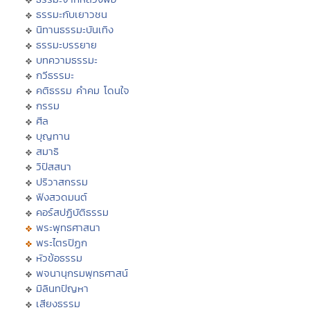
ธรรมะกับเยาวชน
นิทานธรรมะบันเทิง
ธรรมะบรรยาย
บทความธรรมะ
กวีธรรมะ
คติธรรม คำคม โดนใจ
กรรม
ศีล
บุญทาน
สมาธิ
วิปัสสนา
ปริวาสกรรม
ฟังสวดมนต์
คอร์สปฏิบัติธรรม
พระพุทธศาสนา
พระไตรปิฏก
หัวข้อธรรม
พจนานุกรมพุทธศาสน์
มิลินทปัญหา
เสียงธรรม