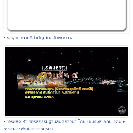
• ๘ พุทธสถานที่สำคัญ ในสมัยพุทธกาล
• "อริยสัจ 4" คอร์สกรรมฐานสันติภาวนา โดย เขมรังสี ภิกขุ วัดมเห
ยงคณ์ จ.พระนครศรีอยุธยา