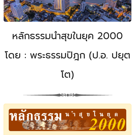
หลักธรรมนำสุขในยุค 2000
โดย : พระธรรมปิฎก (ป.อ. ปยุต
โต)