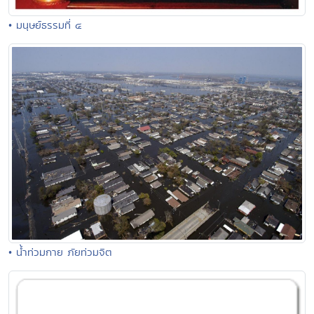
• มนุษย์ธรรมที่ ๔
• น้ำท่วมกาย ภัยท่วมจิต