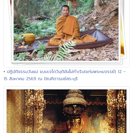
• ปฏิบัติธรรมวันแม่ แบบเจโตวิมุติอันไม่กำเริบ(แก่นพรหมจรรย์) 12 -
15 สิงหาคม 2569 ณ ปัณฑิตารมย์สระบุรี