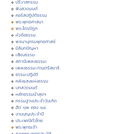
ปริวาสกรรม
ฟังสวดมนต์
คอร์สปฏิบัติธรรม
พระพุทธศาสนา
พระไตรปิฏก
หัวข้อธรรม
พจนานุกรมพุทธศาสน์
มิลินทปัญหา
เสียงธรรม
สถานีเพลงธรรมะ
เพลงธรรมะ/ดนตรีสมาธิ
ธรรมะปฏิบัติ
คลังแสงแห่งธรรม
บทสวดมนต์
หลักธรรมนำสุขฯ
กรรมฐานประจำวันเกิด
ฮีต ๑๒ คอง ๑๔
งานบุญประจำปี
ประเพณีทั่วไทย
พระพุทธเจ้า
ภาพพระพุทธประวัติ