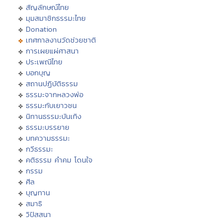
สัญลักษณ์ไทย
มุมสมาชิกธรรมะไทย
Donation
เทศกาลงานวัดช่วยชาติ
การเผยแผ่ศาสนา
ประเพณีไทย
บอกบุญ
สถานปฏิบัติธรรม
ธรรมะจากหลวงพ่อ
ธรรมะกับเยาวชน
นิทานธรรมะบันเทิง
ธรรมะบรรยาย
บทความธรรมะ
กวีธรรมะ
คติธรรม คำคม โดนใจ
กรรม
ศีล
บุญทาน
สมาธิ
วิปัสสนา