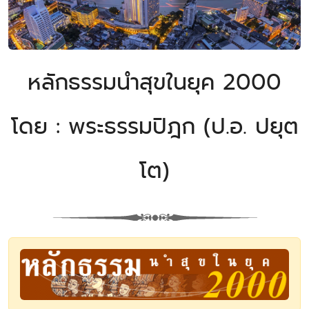
หลักธรรมนำสุขในยุค 2000
โดย : พระธรรมปิฎก (ป.อ. ปยุต
โต)