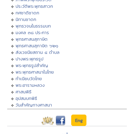
ประวัติพระพุทธสาวก
ทศชาติชาดก
นิทานชาดก
พุทธวจนในธรรมบท
มงคล ๓๘ ประการ
พุทธศาสนสุภาษิต
พุทธศาสนสุภาษิต ๖๒๑
สังเวชนียสถาน ๔ ตำบล
ปางพระพุทธรูป
พระพุทธรูปสำคัญ
พระพุทธศาสนาในไทย
ทำเนียบวัดไทย
พระอารามหลวง
ศาสนพิธี
อุปสมบทพิธี
วันสำคัญทางศาสนา
Eng