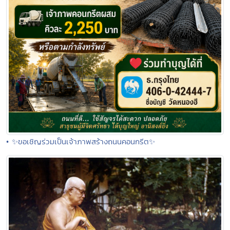
• ✨ขอเชิญร่วมเป็นเจ้าภาพสร้างถนนคอนกรีต✨