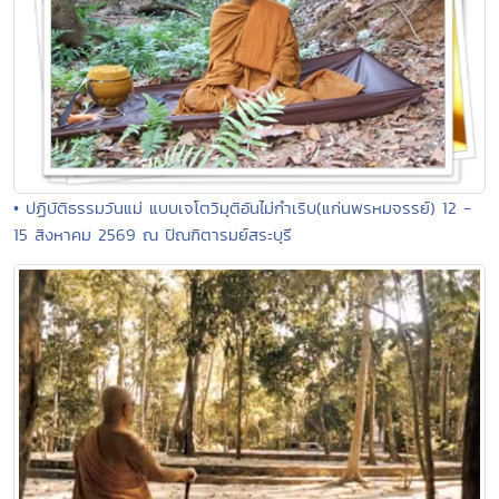
• ปฏิบัติธรรมวันแม่ แบบเจโตวิมุติอันไม่กำเริบ(แก่นพรหมจรรย์) 12 -
15 สิงหาคม 2569 ณ ปัณฑิตารมย์สระบุรี