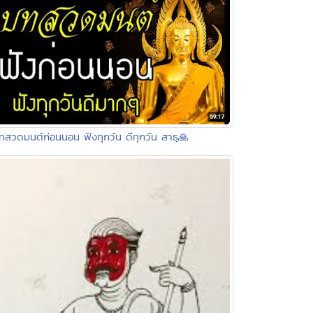
ทสวดมนต์ก่อนนอน ฟังทุกวัน ดีทุกวัน สาธุ🙏