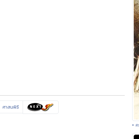
ศาสนพิธี
• ค