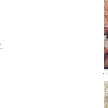
ว
• ศ