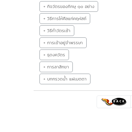
+ กิจวัตรของภิกษุ ๑๐ อย่าง
+ วิธีการให้ศีลแก่คฤหัสถ์
+ วิธีทำวัตรเช้า
+ การเข้าอยู่จำพรรษา
+ ธุดงควัตร
+ การลาสิกขา
+ บทกรวดน้ำ แผ่เมตตา