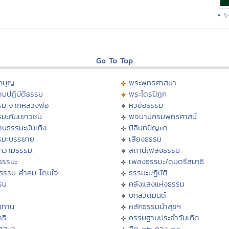
• ✨
Go To Top
กบุญ
พระพุทธศาสนา
นปฏิบัติธรรม
พระไตรปิฏก
รมะจากหลวงพ่อ
หัวข้อธรรม
รมะกับเยาวชน
พจนานุกรมพุทธศาสน์
านธรรมะบันเทิง
มิลินทปัญหา
รมะบรรยาย
เสียงธรรม
ความธรรมะ
สถานีเพลงธรรมะ
ธรรมะ
เพลงธรรมะ/ดนตรีสมาธิ
ิธรรม คำคม โดนใจ
ธรรมะปฏิบัติ
รม
คลังแสงแห่งธรรม
บทสวดมนต์
ญทาน
หลักธรรมนำสุขฯ
ธิ
กรรมฐานประจำวันเกิด
ัสสนา
ฮีต ๑๒ คอง ๑๔