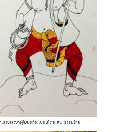
ามเณรเฒ่าผู้ไม่ย่อท้อ เขียนโดย สืบ ธรรมไทย