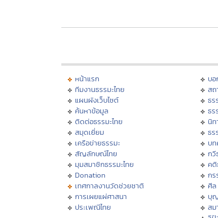
หน้าแรก
บอ
ทีมงานธรรมะไทย
สถา
แผนผังเว็บไซต์
ธร
ค้นหาข้อมูล
ธร
ติดต่อธรรมะไทย
นิท
สมุดเยี่ยม
ธร
เครือข่ายธรรมะ
บท
สัญลักษณ์ไทย
กวี
มุมสมาชิกธรรมะไทย
คต
Donation
กร
เทศกาลงานวัดช่วยชาติ
ศีล
การเผยแผ่ศาสนา
บุ
ประเพณีไทย
สมา
วิป