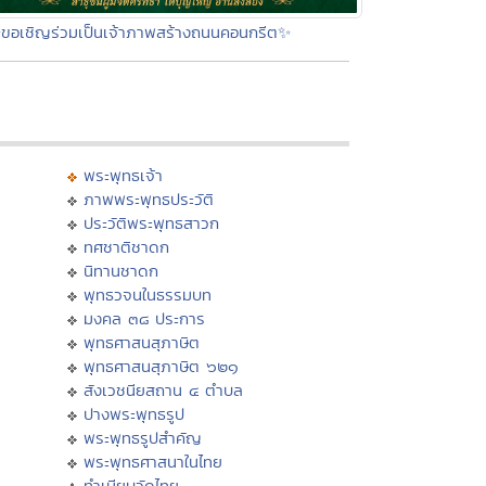
ขอเชิญร่วมเป็นเจ้าภาพสร้างถนนคอนกรีต✨
พระพุทธเจ้า
ภาพพระพุทธประวัติ
ประวัติพระพุทธสาวก
ทศชาติชาดก
นิทานชาดก
พุทธวจนในธรรมบท
มงคล ๓๘ ประการ
พุทธศาสนสุภาษิต
พุทธศาสนสุภาษิต ๖๒๑
สังเวชนียสถาน ๔ ตำบล
ปางพระพุทธรูป
พระพุทธรูปสำคัญ
พระพุทธศาสนาในไทย
ทำเนียบวัดไทย