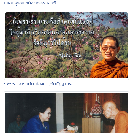
• แชมพูเอนไซม์จากธรรมชาติ
• พระอาจารย์ต้น ท่องธาตุกัมมัฏฐาน๔