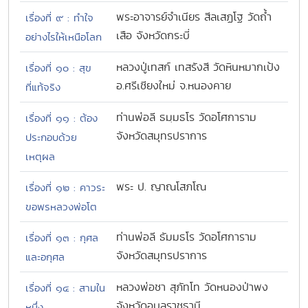
พระอาจารย์จำเนียร สีลเสฏโฐ วัดถ้ำ
เรื่องที่ ๙ : ทำใจ
เสือ จังหวัดกระบี่
อย่างไรให้เหนือโลก
หลวงปู่เทสก์ เทสรังสี วัดหินหมากเป้ง
เรื่องที่ ๑๐ : สุข
อ.ศรีเชียงใหม่ จ.หนองคาย
ที่แท้จริง
ท่านพ่อลี ธมฺมธโร วัดอโศการาม
เรื่องที่ ๑๑ : ต้อง
จังหวัดสมุทรปราการ
ประกอบด้วย
เหตุผล
พระ ป. ญาณโสภโณ
เรื่องที่ ๑๒ : คาวระ
ขอพรหลวงพ่อโต
ท่านพ่อลี ธัมมธโร วัดอโศการาม
เรื่องที่ ๑๓ : กุศล
จังหวัดสมุทรปราการ
และอกุศล
หลวงพ่อชา สุภัทโท วัดหนองป่าพง
เรื่องที่ ๑๔ : สามใน
จังหวัดอุบลราชธานี
หนึ่ง