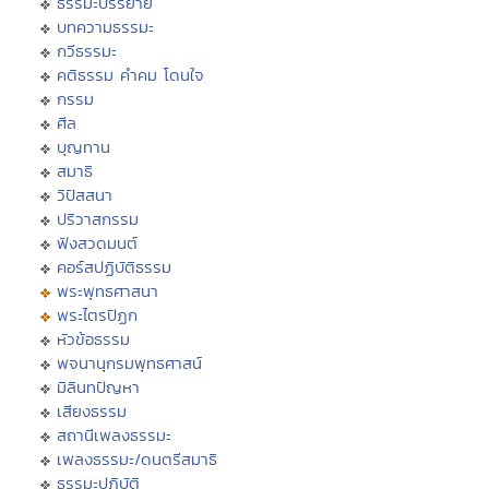
ธรรมะบรรยาย
บทความธรรมะ
กวีธรรมะ
คติธรรม คำคม โดนใจ
กรรม
ศีล
บุญทาน
สมาธิ
วิปัสสนา
ปริวาสกรรม
ฟังสวดมนต์
คอร์สปฏิบัติธรรม
พระพุทธศาสนา
พระไตรปิฏก
หัวข้อธรรม
พจนานุกรมพุทธศาสน์
มิลินทปัญหา
เสียงธรรม
สถานีเพลงธรรมะ
เพลงธรรมะ/ดนตรีสมาธิ
ธรรมะปฏิบัติ