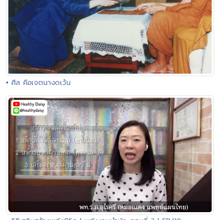
• ศีล คือเจตนางดเว้น