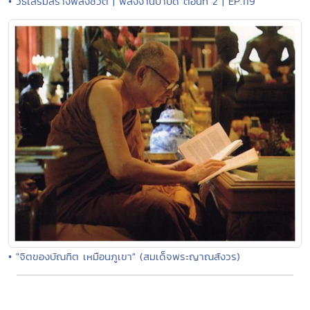
• วิธีเสริมสร้างพลังชีวิต | พลังงานบำบัด ตอนที่ 2 | EP.119
• "จิตของบัณฑิต เหมือนภูเขา" (สมเด็จพระญาณสังวร)