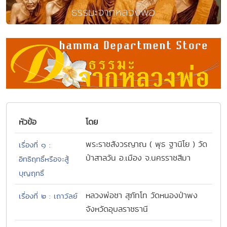
หัวข้อ
โดย
พระราชสังวรญาณ ( พุธ ฐานิโย ) วัด
เรื่องที่ ๑ :
ป่าสาลวัน อ.เมือง จ.นครราชสีมา
อิทธิฤทธิ์หรือจะสู้
บุญฤทธิ์
หลวงพ่อชา สุภัทโท วัดหนองป่าพง
เรื่องที่ ๒ : เถาวัลย์
จังหวัดอุบลราชธานี