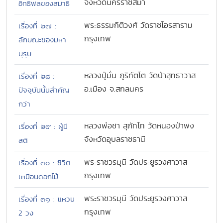
จังหวัดนครราชสีมา
อิทธิพลของสมาธิ
พระธรรมกิติวงศ์ วัดราชโอรสาราม
เรื่องที่ ๒๗ :
กรุงเทพ
ลักษณะของมหา
บุรุษ
หลวงปู่มั่น ภูริทัตโต วัดป่าสุทธาวาส
เรื่องที่ ๒๘ :
อ.เมือง จ.สกลนคร
ปัจจุบันนั้นสำคัญ
กว่า
หลวงพ่อชา สุภัทโท วัดหนองป่าพง
เรื่องที่ ๒๙ : ผู้มี
จังหวัดอุบลราชธานี
สติ
พระราชวรมุนี วัดประยูรวงศาวาส
เรื่องที่ ๓๐ : ชีวิต
กรุงเทพ
เหมือนดอกไม้
พระราชวรมุนี วัดประยูรวงศาวาส
เรื่องที่ ๓๑ : แหวน
กรุงเทพ
2 วง