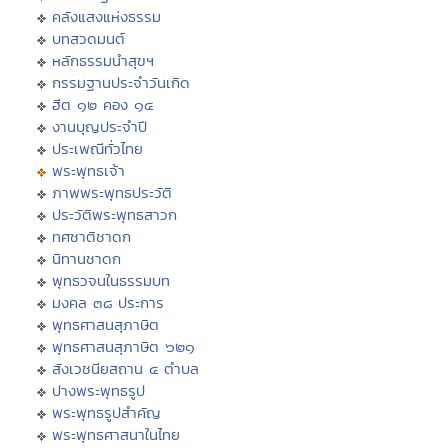
คลังแสงแห่งธรรม
บทสวดมนต์
หลักธรรมนำสุขฯ
กรรมฐานประจำวันเกิด
ฮีต ๑๒ คอง ๑๔
งานบุญประจำปี
ประเพณีทั่วไทย
พระพุทธเจ้า
ภาพพระพุทธประวัติ
ประวัติพระพุทธสาวก
ทศชาติชาดก
นิทานชาดก
พุทธวจนในธรรมบท
มงคล ๓๘ ประการ
พุทธศาสนสุภาษิต
พุทธศาสนสุภาษิต ๖๒๑
สังเวชนียสถาน ๔ ตำบล
ปางพระพุทธรูป
พระพุทธรูปสำคัญ
พระพุทธศาสนาในไทย