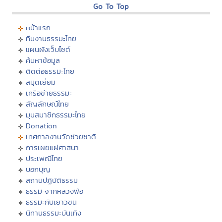
Go To Top
หน้าแรก
ทีมงานธรรมะไทย
แผนผังเว็บไซต์
ค้นหาข้อมูล
ติดต่อธรรมะไทย
สมุดเยี่ยม
เครือข่ายธรรมะ
สัญลักษณ์ไทย
มุมสมาชิกธรรมะไทย
Donation
เทศกาลงานวัดช่วยชาติ
การเผยแผ่ศาสนา
ประเพณีไทย
บอกบุญ
สถานปฏิบัติธรรม
ธรรมะจากหลวงพ่อ
ธรรมะกับเยาวชน
นิทานธรรมะบันเทิง