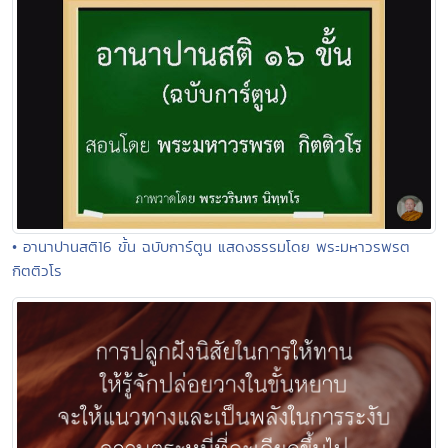
• อานาปานสติ16 ขั้น ฉบับการ์ตูน แสดงธรรมโดย พระมหาวรพรต
กิตติวโร