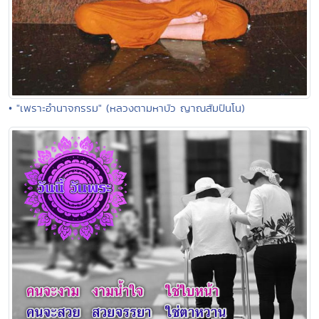
• "เพราะอำนาจกรรม" (หลวงตามหาบัว ญาณสัมปันโน)