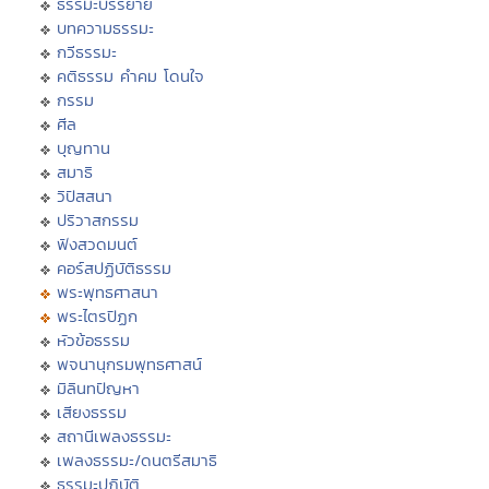
ธรรมะบรรยาย
บทความธรรมะ
กวีธรรมะ
คติธรรม คำคม โดนใจ
กรรม
ศีล
บุญทาน
สมาธิ
วิปัสสนา
ปริวาสกรรม
ฟังสวดมนต์
คอร์สปฏิบัติธรรม
พระพุทธศาสนา
พระไตรปิฏก
หัวข้อธรรม
พจนานุกรมพุทธศาสน์
มิลินทปัญหา
เสียงธรรม
สถานีเพลงธรรมะ
เพลงธรรมะ/ดนตรีสมาธิ
ธรรมะปฏิบัติ