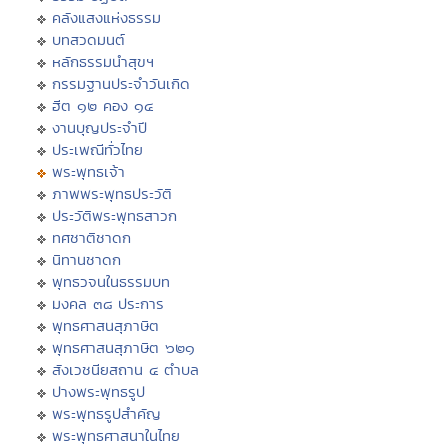
คลังแสงแห่งธรรม
บทสวดมนต์
หลักธรรมนำสุขฯ
กรรมฐานประจำวันเกิด
ฮีต ๑๒ คอง ๑๔
งานบุญประจำปี
ประเพณีทั่วไทย
พระพุทธเจ้า
ภาพพระพุทธประวัติ
ประวัติพระพุทธสาวก
ทศชาติชาดก
นิทานชาดก
พุทธวจนในธรรมบท
มงคล ๓๘ ประการ
พุทธศาสนสุภาษิต
พุทธศาสนสุภาษิต ๖๒๑
สังเวชนียสถาน ๔ ตำบล
ปางพระพุทธรูป
พระพุทธรูปสำคัญ
พระพุทธศาสนาในไทย