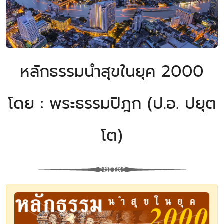
หลักธรรมนำสุขในยุค 2000
โดย : พระธรรมปิฎก (ป.อ. ปยุต
โต)