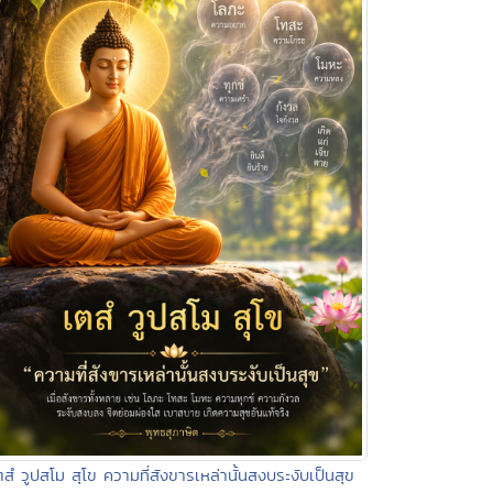
ตสํ วูปสโม สุโข ความที่สังขารเหล่านั้นสงบระงับเป็นสุข