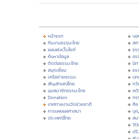
หน้าแรก
บอ
ทีมงานธรรมะไทย
สถา
แผนผังเว็บไซต์
ธร
ค้นหาข้อมูล
ธร
ติดต่อธรรมะไทย
นิท
สมุดเยี่ยม
ธร
เครือข่ายธรรมะ
บท
สัญลักษณ์ไทย
กวี
มุมสมาชิกธรรมะไทย
คต
Donation
กร
เทศกาลงานวัดช่วยชาติ
ศีล
การเผยแผ่ศาสนา
บุ
ประเพณีไทย
สมา
วิป
ปร
ฟั