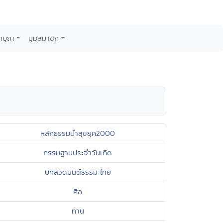
กบุญ
มุมสมาชิก
หลักธรรมนำสุขยุค2000
กรรมฐานประจำวันเกิด
บทสวดมนต์ธรรมะไทย
ศีล
ทาน