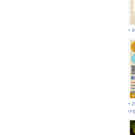
• ร
• 2
ปะฏ