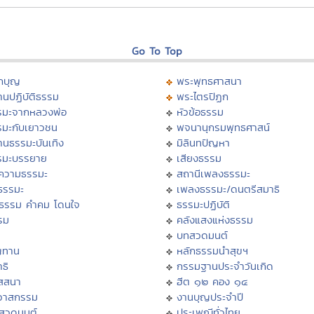
Go To Top
กบุญ
พระพุทธศาสนา
นปฏิบัติธรรม
พระไตรปิฏก
รมะจากหลวงพ่อ
หัวข้อธรรม
รมะกับเยาวชน
พจนานุกรมพุทธศาสน์
านธรรมะบันเทิง
มิลินทปัญหา
รมะบรรยาย
เสียงธรรม
ความธรรมะ
สถานีเพลงธรรมะ
ธรรมะ
เพลงธรรมะ/ดนตรีสมาธิ
ิธรรม คำคม โดนใจ
ธรรมะปฏิบัติ
รม
คลังแสงแห่งธรรม
บทสวดมนต์
ญทาน
หลักธรรมนำสุขฯ
ธิ
กรรมฐานประจำวันเกิด
ัสสนา
ฮีต ๑๒ คอง ๑๔
ิวาสกรรม
งานบุญประจำปี
งสวดมนต์
ประเพณีทั่วไทย