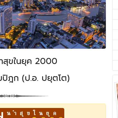
ำสุขในยุค 2000
ปิฎก (ป.อ. ปยุตโต)