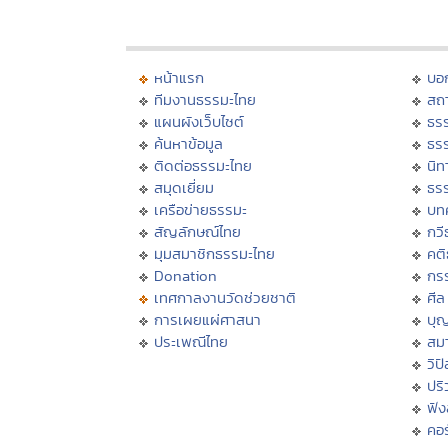
หน้าแรก
บอ
ทีมงานธรรมะไทย
สถา
แผนผังเว็บไซต์
ธร
ค้นหาข้อมูล
ธร
ติดต่อธรรมะไทย
นิท
สมุดเยี่ยม
ธร
เครือข่ายธรรมะ
บท
สัญลักษณ์ไทย
กวี
มุมสมาชิกธรรมะไทย
คต
Donation
กร
เทศกาลงานวัดช่วยชาติ
ศีล
การเผยแผ่ศาสนา
บุ
ประเพณีไทย
สมา
วิป
ปร
ฟั
คอร