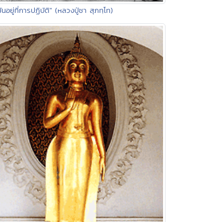
มันอยู่ที่การปฏิบัติ" (หลวงปู่ชา สุภทฺโท)