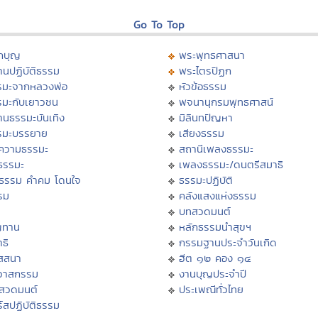
Go To Top
กบุญ
พระพุทธศาสนา
นปฏิบัติธรรม
พระไตรปิฏก
รมะจากหลวงพ่อ
หัวข้อธรรม
รมะกับเยาวชน
พจนานุกรมพุทธศาสน์
านธรรมะบันเทิง
มิลินทปัญหา
รมะบรรยาย
เสียงธรรม
ความธรรมะ
สถานีเพลงธรรมะ
ธรรมะ
เพลงธรรมะ/ดนตรีสมาธิ
ิธรรม คำคม โดนใจ
ธรรมะปฏิบัติ
รม
คลังแสงแห่งธรรม
บทสวดมนต์
ญทาน
หลักธรรมนำสุขฯ
ธิ
กรรมฐานประจำวันเกิด
ัสสนา
ฮีต ๑๒ คอง ๑๔
ิวาสกรรม
งานบุญประจำปี
งสวดมนต์
ประเพณีทั่วไทย
์สปฏิบัติธรรม