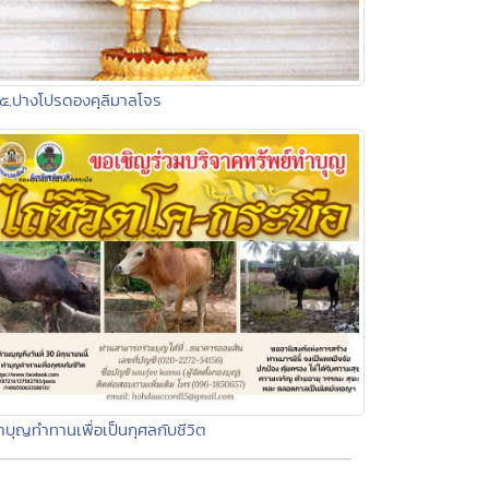
๕.ปางโปรดองคุลิมาลโจร
ำบุญทำทานเพื่อเป็นกุศลกับชีวิต