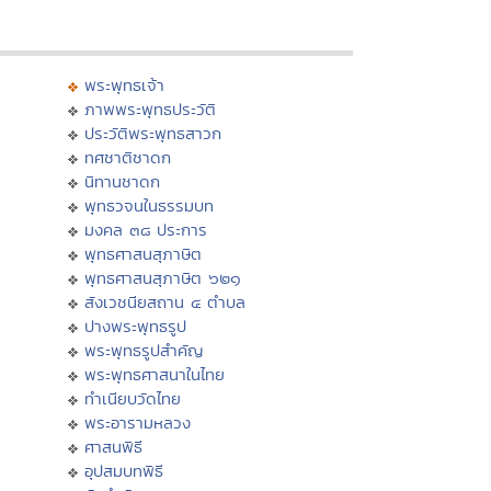
พระพุทธเจ้า
ภาพพระพุทธประวัติ
ประวัติพระพุทธสาวก
ทศชาติชาดก
นิทานชาดก
พุทธวจนในธรรมบท
มงคล ๓๘ ประการ
พุทธศาสนสุภาษิต
พุทธศาสนสุภาษิต ๖๒๑
สังเวชนียสถาน ๔ ตำบล
ปางพระพุทธรูป
พระพุทธรูปสำคัญ
พระพุทธศาสนาในไทย
ทำเนียบวัดไทย
พระอารามหลวง
ศาสนพิธี
อุปสมบทพิธี