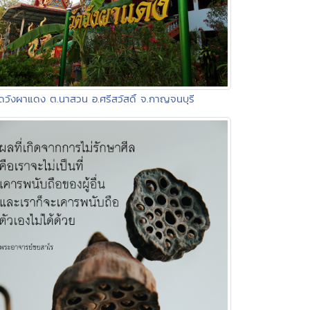
ัดวังผาแดง ต.นาสวน อ.ศรีสวัสดิ์ จ.กาญจนบุรี