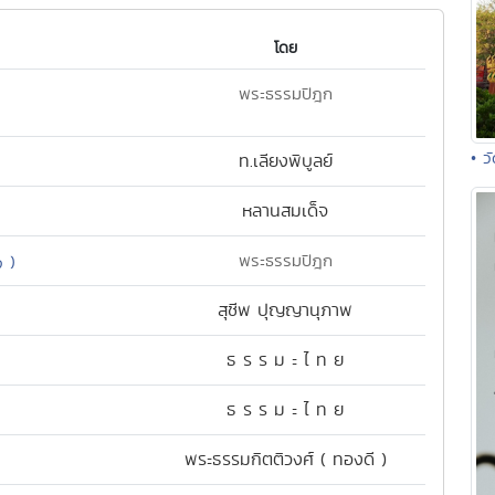
โดย
พระธรรมปิฎก
• ว
ท.เลียงพิบูลย์
หลานสมเด็จ
พระธรรมปิฎก
๑ )
สุชีพ ปุญญานุภาพ
ธ ร ร ม ะ ไ ท ย
ธ ร ร ม ะ ไ ท ย
พระธรรมกิตติวงศ์ ( ทองดี )