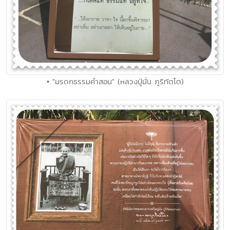
• "มรดกธรรมคำสอน" (หลวงปู่มั่น ภูริทัตโต)