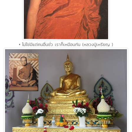
• ไม่ใช่มีแต่คนอื่นชั่ว เราก็เหมือนกัน (หลวงปู่เหรียญ )