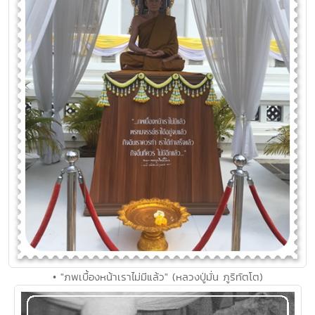
• "ภพเบื้องหน้าเราไม่มีแล้ว" (หลวงปู่มั่น ภูริทัตโต)