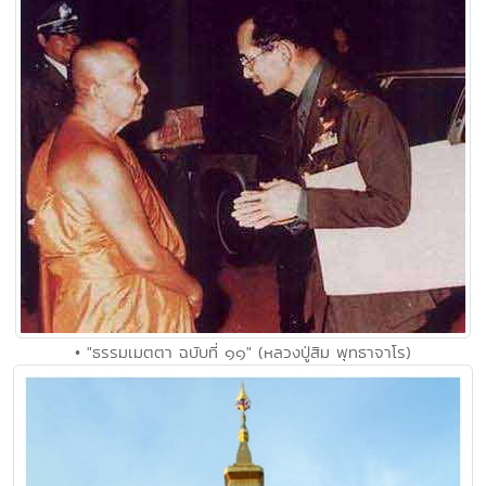
• "ธรรมเมตตา ฉบับที่ ๑๑" (หลวงปู่สิม พุทธาจาโร)