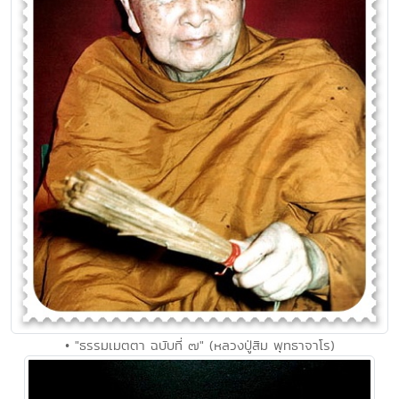
• "ธรรมเมตตา ฉบับที่ ๗" (หลวงปู่สิม พุทธาจาโร)