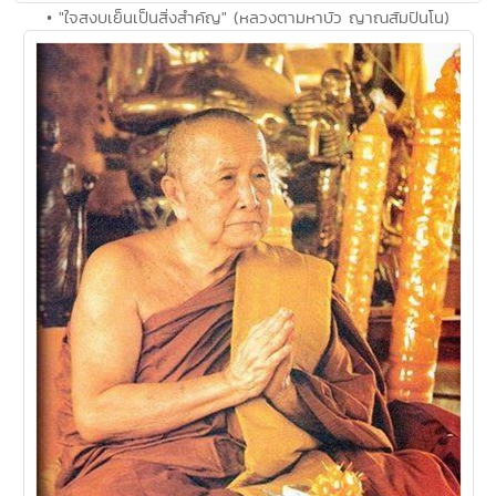
• "ใจสงบเย็นเป็นสิ่งสำคัญ" (หลวงตามหาบัว ญาณสัมปันโน)