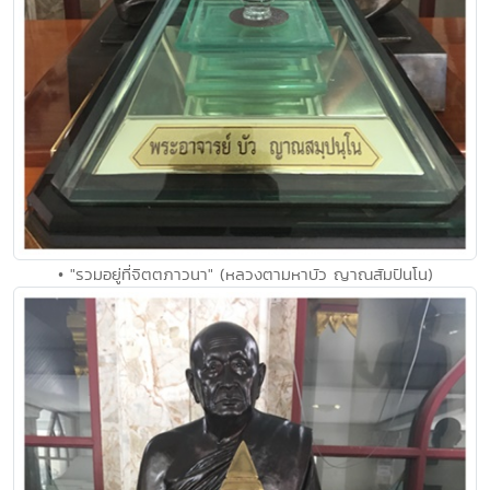
• "รวมอยู่ที่จิตตภาวนา" (หลวงตามหาบัว ญาณสัมปันโน)