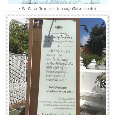
• ศีล คือ ปกติกายวาจา (หลวงปู่เหรียญ วรลาโภ)