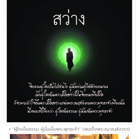
• "ผู้ใดเห็นธรรม ผู้นั้นเห็นพระพุทธเจ้า" (สมเด็จพระญาณสังวรฯ)