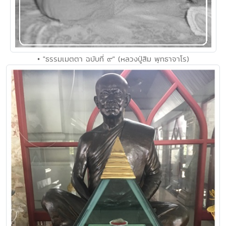
• "ธรรมเมตตา ฉบับที่ ๙" (หลวงปู่สิม พุทธาจาโร)