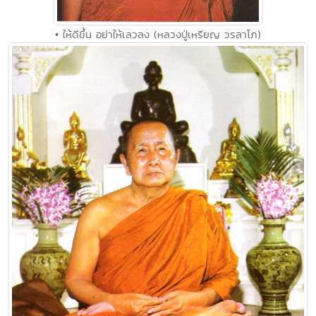
• ให้ดีขึ้น อย่าให้เลวลง (หลวงปู่เหรียญ วรลาโภ)