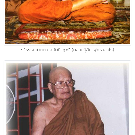
• "ธรรมเมตตา ฉบับที่ ๑๒" (หลวงปู่สิม พุทธาจาโร)