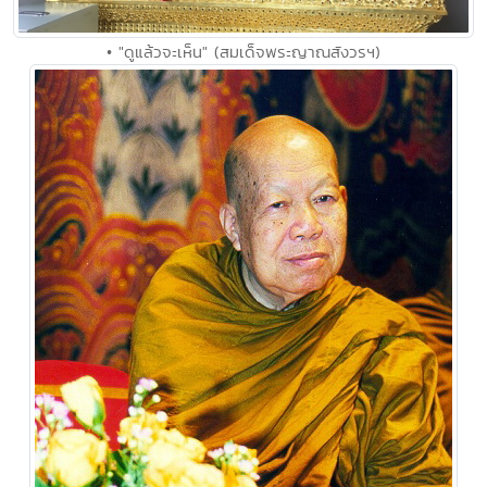
• "ดูแล้วจะเห็น" (สมเด็จพระญาณสังวรฯ)