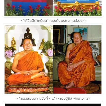
• "ให้มีสติตำหนิตน" (สมเด็จพระญาณสังวรฯ)
• "ธรรมเมตตา ฉบับที่ ๑๕" (หลวงปู่สิม พุทธาจาโร)