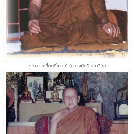
• "มาจากขี้ตมขี้โคลน" (หลวงปู่ศรี มหาวีโร)