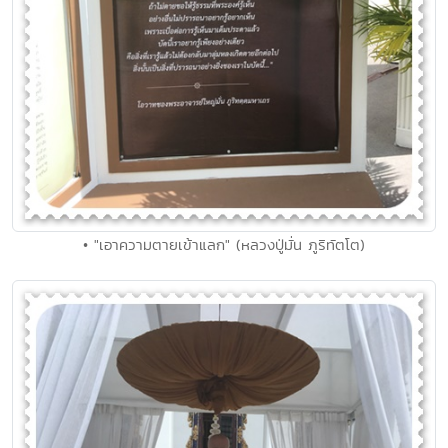
• "เอาความตายเข้าแลก" (หลวงปู่มั่น ภูริทัตโต)