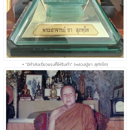
• "มีกำลังเรี่ยวแรงก็ให้รีบทำ" (หลวงปู่ชา สุภัทโท)