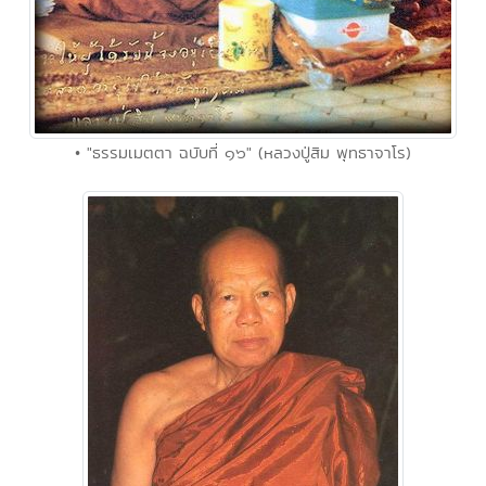
• "ธรรมเมตตา ฉบับที่ ๑๖" (หลวงปู่สิม พุทธาจาโร)