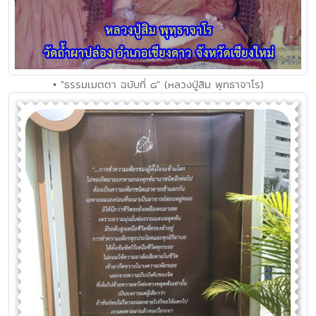
• "ธรรมเมตตา ฉบับที่ ๘" (หลวงปู่สิม พุทธาจาโร)