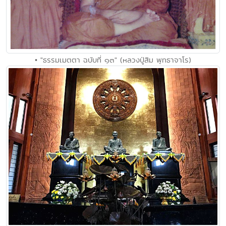
• "ธรรมเมตตา ฉบับที่ ๑๓" (หลวงปู่สิม พุทธาจาโร)