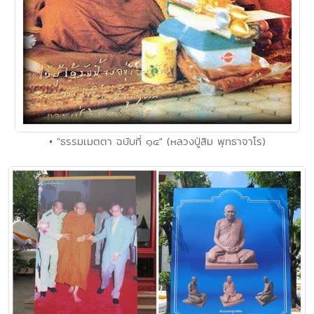
• "ธรรมเมตตา ฉบับที่ ๑๔" (หลวงปู่สิม พุทธาจาโร)