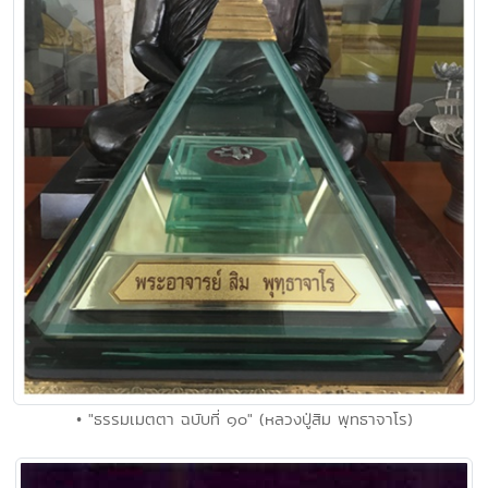
• "ธรรมเมตตา ฉบับที่ ๑๐" (หลวงปู่สิม พุทธาจาโร)