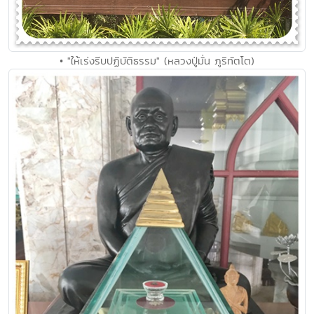
• "ให้เร่งรีบปฏิบัติธรรม" (หลวงปู่มั่น ภูริทัตโต)