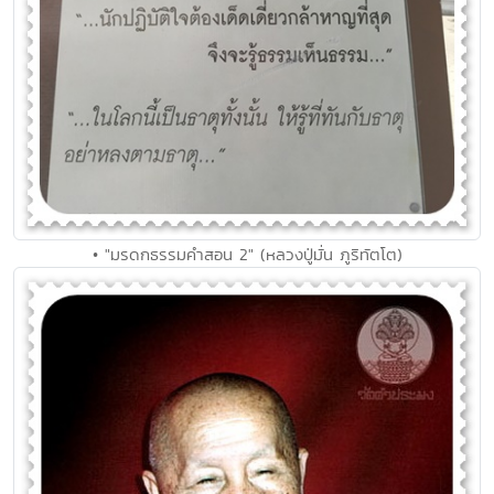
• "มรดกธรรมคำสอน 2" (หลวงปู่มั่น ภูริทัตโต)