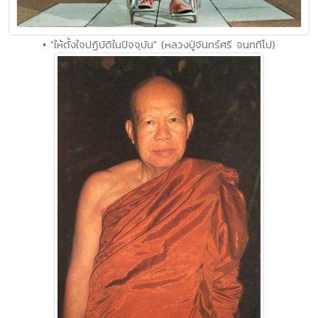
• "ให้ตั้งใจปฏิบัติในปัจจุบัน" (หลวงปู่จันทร์ศรี จนฺททีโป)