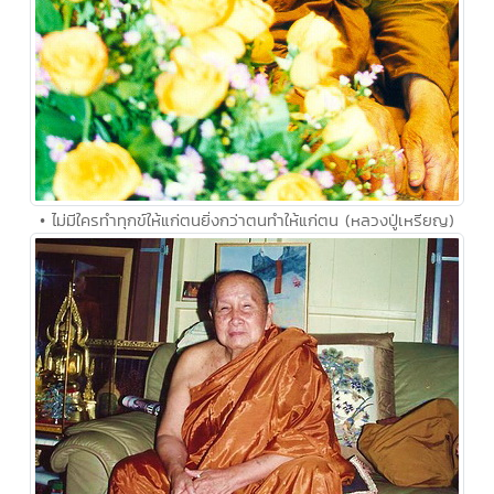
• ไม่มีใครทำทุกข์ให้แก่ตนยิ่งกว่าตนทำให้แก่ตน (หลวงปู่เหรียญ)