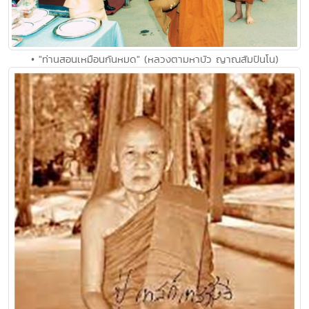
• "ท่านสอนเหมือนกันหมด" (หลวงตามหาบัว ญาณสัมปันโน)