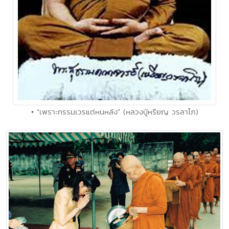
• "เพราะกรรมเวรแต่หนหลัง" (หลวงปู่หรียญ วรลาโภ)