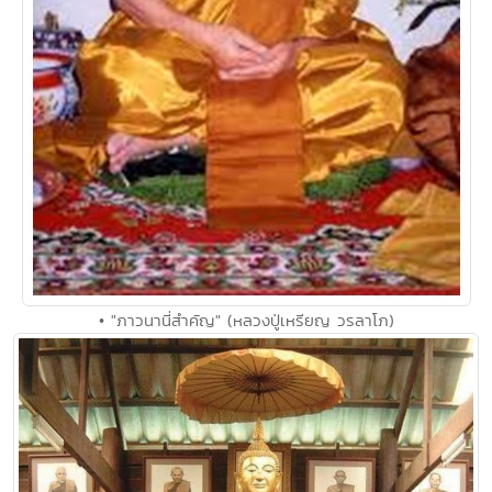
• "ภาวนานี่สำคัญ" (หลวงปู่เหรียญ วรลาโภ)