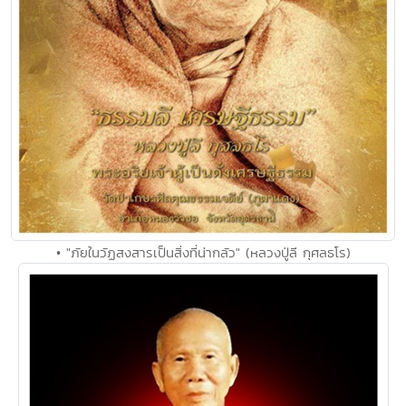
• "ภัยในวัฏสงสารเป็นสิ่งที่น่ากลัว" (หลวงปู่ลี กุศลธโร)