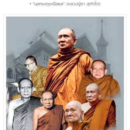
• "นอกเหตุเหนือผล" (หลวงปู่ชา สุภัทโท)