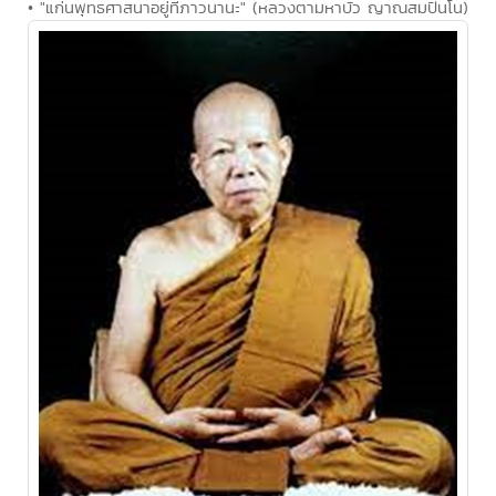
• "แก่นพุทธศาสนาอยู่ที่ภาวนานะ" (หลวงตามหาบัว ญาณสมปันโน)