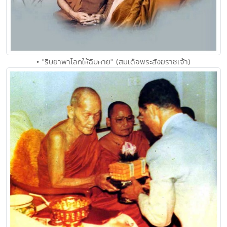
• "ริษยาพาโลกให้ฉิบหาย" (สมเด็จพระสังฆราชเจ้า)