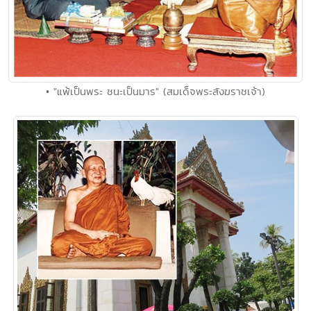
• "แพ้เป็นพระ ชนะเป็นมาร" (สมเด็จพระสังฆราชเจ้า)