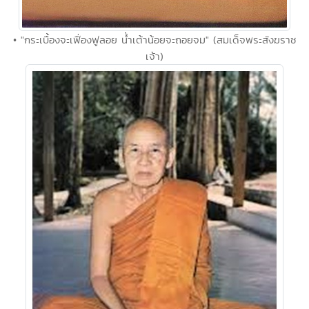
• "กระเบื้องจะเฟื่องฟูลอย น้ำเต้าน้อยจะถอยจม" (สมเด็จพระสังฆราช
เจ้า)