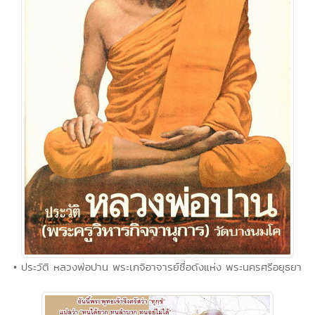
• ประวัติ หลวงพ่อปาน พระเกจิอาจารย์ชื่อดังแห่ง พระนครศรีอยุธยา