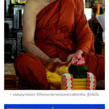
• ขออนุญาตแจก ซีดีธรรมะนิยายของหลวงพ่อจรัญ ฐิตธัมโม