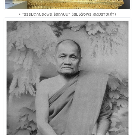
• "ธรรมดาของพระโสดาบัน" (สมเด็จพระสังฆราชเจ้า)