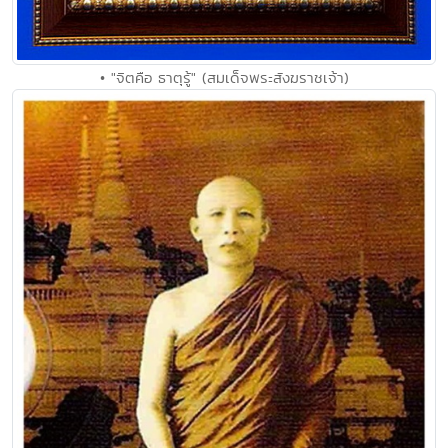
• "จิตคือ ธาตุรู้" (สมเด็จพระสังฆราชเจ้า)