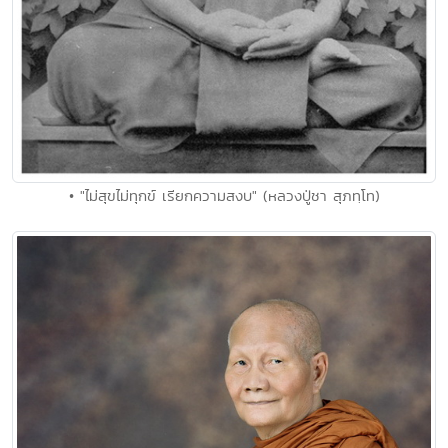
• "ไม่สุขไม่ทุกข์ เรียกความสงบ" (หลวงปู่ชา สุภทฺโท)