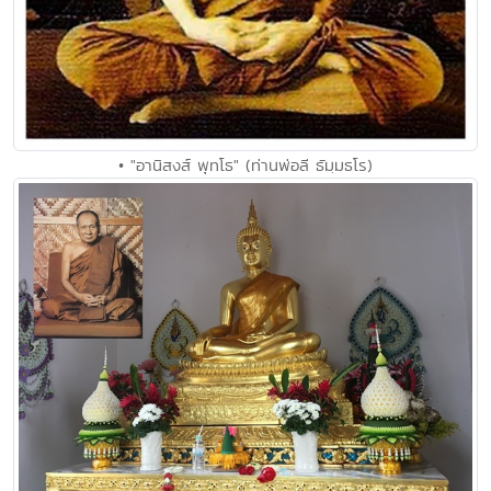
• "อานิสงส์ พุทโธ" (ท่านพ่อลี ธัมฺมธโร)