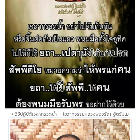
• วิธีปฏิบัติเวลากรวดน้ำ - โอวาทธรรมหลวงพ่อจรัญ ฐิตธัมโม