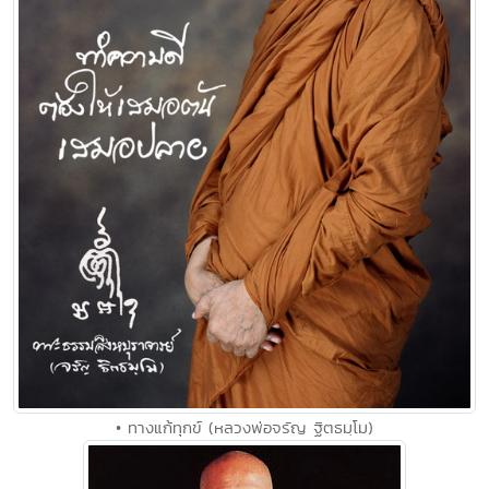
• ทางแก้ทุกข์ (หลวงพ่อจรัญ ฐิตธมฺโม)