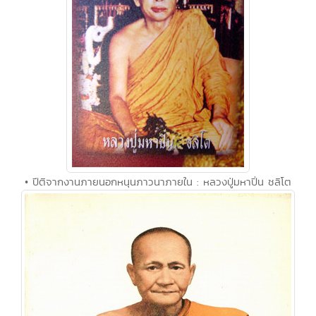
• ปีติจากงานภายนอกหนุนภาวนาภายใน : หลวงปู่มหาปิ่น ชลิโต