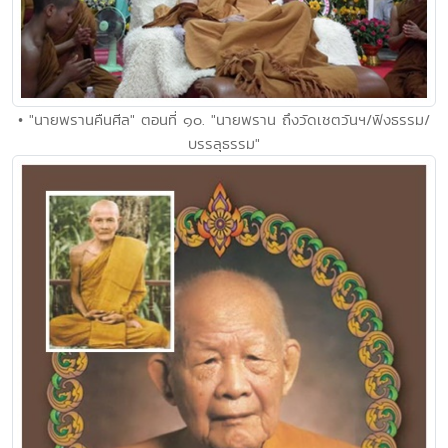
• "นายพรานคืนศีล" ตอนที่ ๑๐. "นายพราน ถึงวัดเชตวันฯ/ฟังธรรม/
บรรลุธรรม"