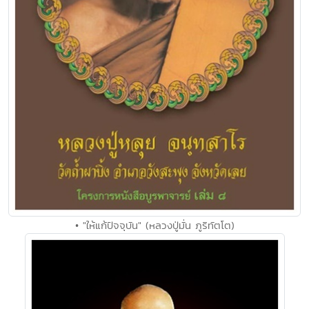
• "ให้แก้ปัจจุบัน" (หลวงปู่มั่น ภูริทัตโต)