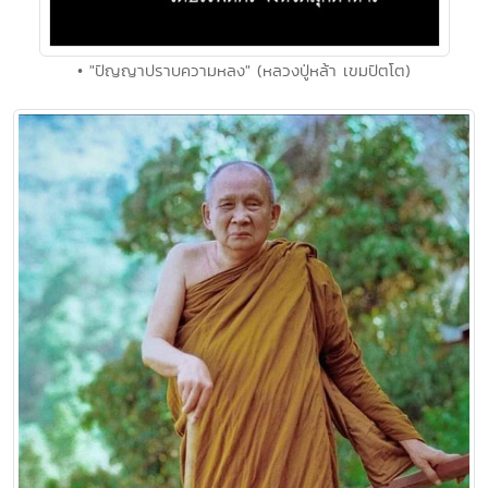
• "ปัญญาปราบความหลง" (หลวงปู่หล้า เขมปัตโต)