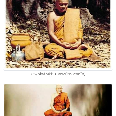
• "พุทโธคือผู้รู้" (หลวงปู่ชา สุภัทโท)