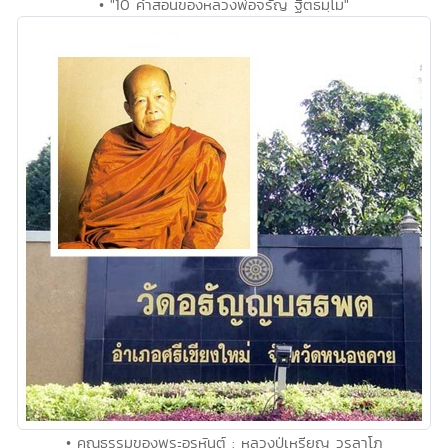
• "10 คำสอนของหลวงพ่อจรัญ ฐิตธมฺโม"
• คุณธรรมของพระอรหันต์ : หลวงปู่เหรียญ วรลาโภ