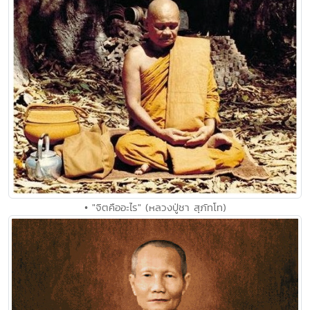
• "จิตคืออะไร" (หลวงปู่ชา สุภัทโท)