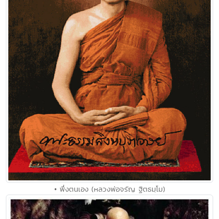
• พึ่งตนเอง (หลวงพ่อจรัญ ฐิตธมฺโม)