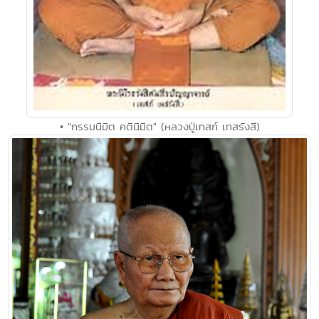
• "กรรมนิมิต คตินิมิต" (หลวงปู่เทสก์ เทสรังสี)