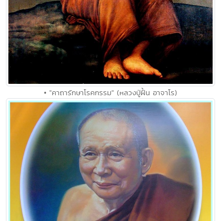
• "คาถารักษาโรคกรรม" (หลวงปู่ฝั้น อาจาโร)