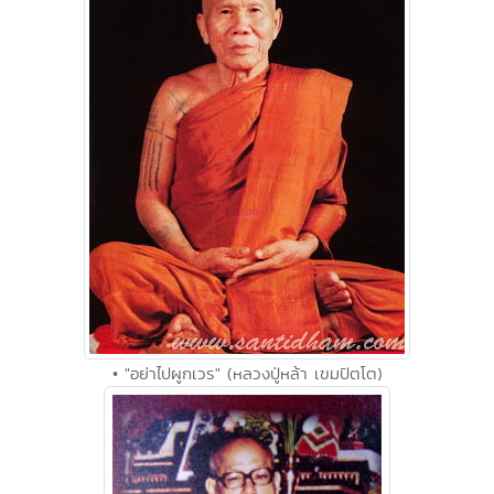
• "อย่าไปผูกเวร" (หลวงปู่หล้า เขมปัตโต)