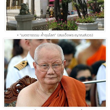
• "เมตตาธรรม ค้ำจุนโลก" (สมเด็จพระญาณสังวร)