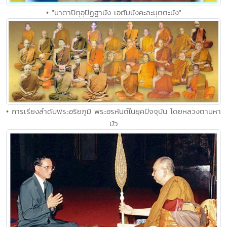
• "มาตาปิตุอุปัฏฐานัง เอตัมมังคะละมุตตะมัง"
• การเรียงลำดับพระอริยภูมิ พระอรหันต์ในยุคปัจจุบัน โดยหลวงตามหา
บัว