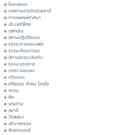
Donation
เทศกาลงานวัดช่วยชาติ
การเผยแผ่ศาสนา
ประเพณีไทย
บอกบุญ
สถานปฏิบัติธรรม
ธรรมะจากหลวงพ่อ
ธรรมะกับเยาวชน
นิทานธรรมะบันเทิง
ธรรมะบรรยาย
บทความธรรมะ
กวีธรรมะ
คติธรรม คำคม โดนใจ
กรรม
ศีล
บุญทาน
สมาธิ
วิปัสสนา
ปริวาสกรรม
ฟังสวดมนต์