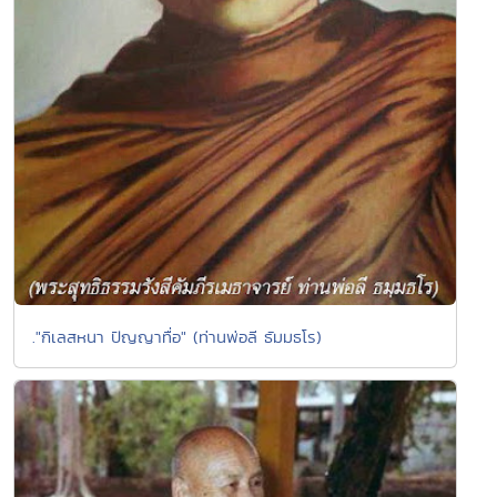
."กิเลสหนา ปัญญาทื่อ" (ท่านพ่อลี ธัมมธโร)