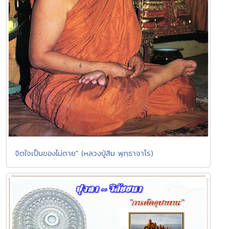
จิตใจเป็นของไม่ตาย" (หลวงปู่สิม พุทฺธาจาโร)