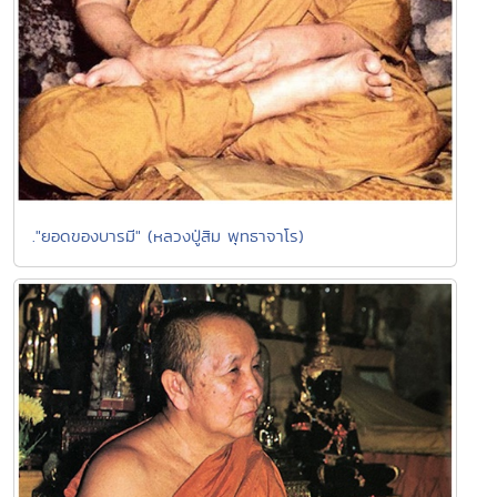
."ยอดของบารมี" (หลวงปู่สิม พุทธาจาโร)