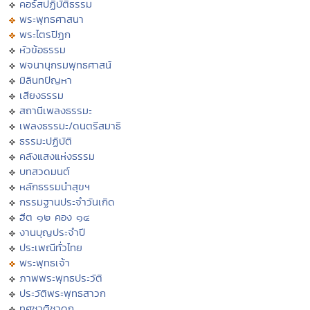
คอร์สปฏิบัติธรรม
พระพุทธศาสนา
พระไตรปิฏก
หัวข้อธรรม
พจนานุกรมพุทธศาสน์
มิลินทปัญหา
เสียงธรรม
สถานีเพลงธรรมะ
เพลงธรรมะ/ดนตรีสมาธิ
ธรรมะปฏิบัติ
คลังแสงแห่งธรรม
บทสวดมนต์
หลักธรรมนำสุขฯ
กรรมฐานประจำวันเกิด
ฮีต ๑๒ คอง ๑๔
งานบุญประจำปี
ประเพณีทั่วไทย
พระพุทธเจ้า
ภาพพระพุทธประวัติ
ประวัติพระพุทธสาวก
ทศชาติชาดก