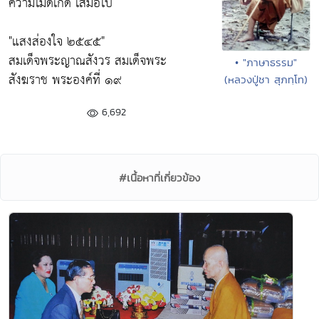
ความไม่ดีเกิด เสมอไป
"แสงส่องใจ ๒๕๔๕"
สมเด็จพระญาณสังวร สมเด็จพระ
• "ภาษาธรรม"
สังฆราช พระองค์ที่ ๑๙
(หลวงปู่ชา สุภทฺโท)
6,692
#เนื้อหาที่เกี่ยวข้อง