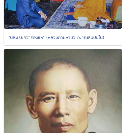
"นี่ล่ะเรียกว่ากองแห" (หลวงตามหาบัว ญาณสัมปันโน)