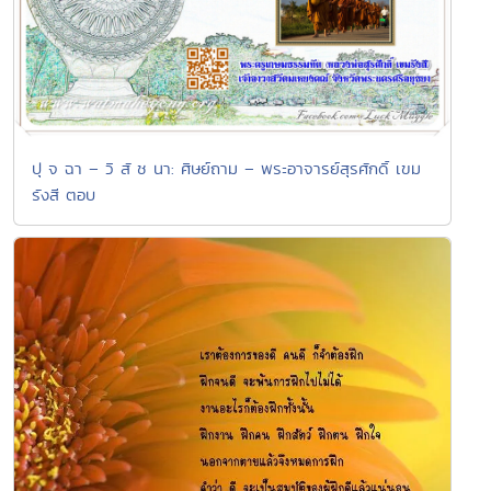
ปุ จ ฉา – วิ สั ช นา: ศิษย์ถาม – พระอาจารย์สุรศักดิ์ เขม
รังสี ตอบ