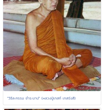
"วิธีละกรรม ชำระบาป" (หลวงปู่เทสก์ เทสรังสี)