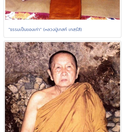
"ธรรมเป็นของเก่า" (หลวงปู่เทสก์ เทสฺรํสี)