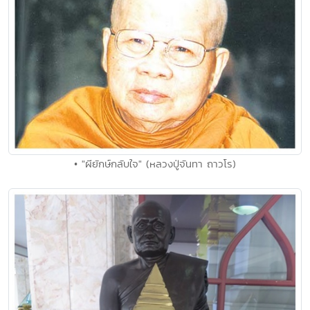
• "ผียักษ์กลับใจ" (หลวงปู่จันทา ถาวโร)