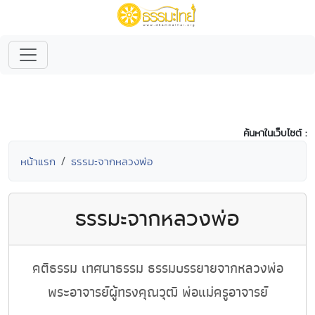
ค้นหาในเว็บไซต์ :
หน้าแรก
ธรรมะจากหลวงพ่อ
ธรรมะจากหลวงพ่อ
คติธรรม เทศนาธรรม ธรรมบรรยายจากหลวงพ่อ
พระอาจารย์ผู้ทรงคุณวุฒิ พ่อแม่ครูอาจารย์