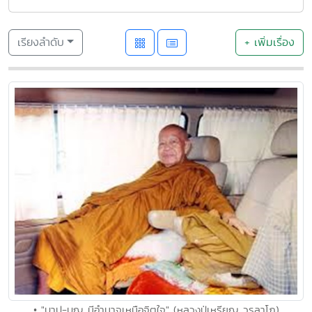
เรียงลำดับ
+ เพิ่มเรื่อง
• "บาป-บุญ มีอำนาจเหนือจิตใจ" (หลวงปู่เหรียญ วรลาโภ)