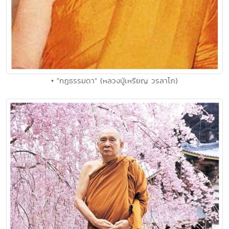
• "กฎธรรมดา" (หลวงปู่เหรียญ วรลาโภ)