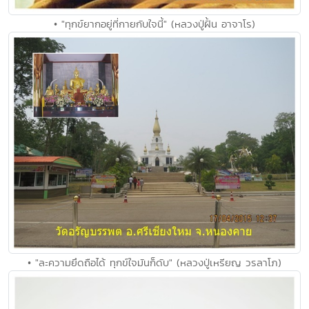
• "ทุกข์ยากอยู่ที่กายกับใจนี้" (หลวงปู่ฝั้น อาจาโร)
• "ละความยึดถือได้ ทุกข์ใจมันก็ดับ" (หลวงปู่เหรียญ วรลาโภ)