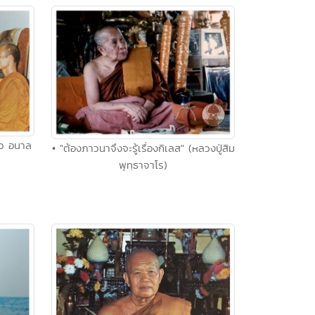
าว อนาล
• "ต้องภาวนาจึงจะรู้เรื่องกิเลส" (หลวงปู่สิม
พุทฺธาจาโร)