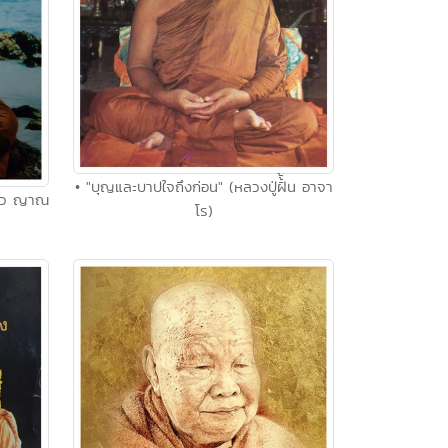
• "บุญและบาปใจถึงก่อน" (หลวงปู่ฝั้้น อาจา
บัว ญาณ
โร)