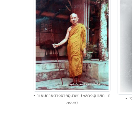
• "แยบคายต่างจากอุบาย" (หลวงปู่เทสก์ เท
• "
สรังสี)