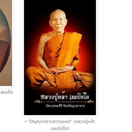
 (สมเด็จ
• "ปัญญาปราบความหลง" (หลวงปู่หล้า
เขมปัตโต)