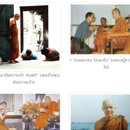
• "ตนเผาตน ใจเผาใจ" (หลวงปู่ข
โย)
ญาคือความจำ กับสติ" (สมเด็จพระ
สังฆราชเจ้า)