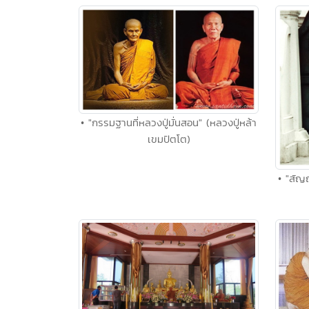
• "กรรมฐานที่หลวงปู่มั่นสอน" (หลวงปู่หล้า
เขมปัตโต)
• "สัญ