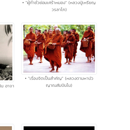
• "ผู้ทำชั่วย่อมเศร้าหมอง" (หลวงปู่เหรียญ
วรลาโภ)
• "เรื่องจิตเป็นสำคัญ" (หลวงตามหาบัว
ญาณสัมปันโน)
ฝั้น อาจา