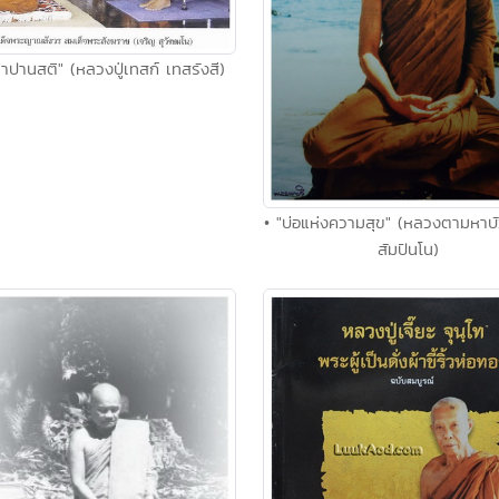
าปานสติ" (หลวงปู่เทสก์ เทสรังสี)
• "บ่อแห่งความสุข" (หลวงตามหา
สัมปันโน)