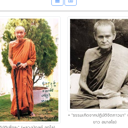
• "ธรรมเกิดจากปฏิบัติจิตภาวนา" 
ขาว อนาลโย)
ิบัติเพื่อละ" (หลวงปู่ดูลย์ อตุโล)