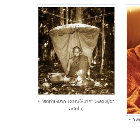
• "สติทำให้มาก เจริญให้มาก" (หลวงปู่ชา
สุภัทโท)
• "เพ