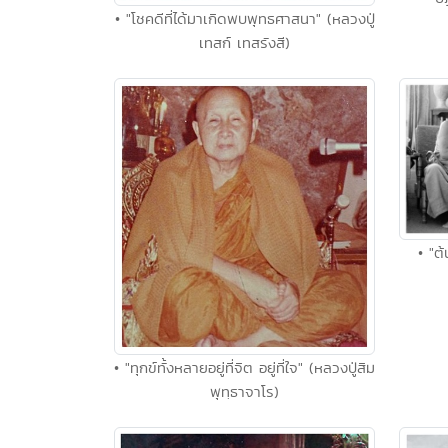
• "โชคดีที่ได้มาเกิดพบพุทธศาสนา" (หลวงปู่
เทสก์ เทสรังสี)
• "ต
• "ทุกข์ทั้งหลายอยู่ที่จิต อยู่ที่ใจ" (หลวงปู่สิม
พุทฺธาจาโร)