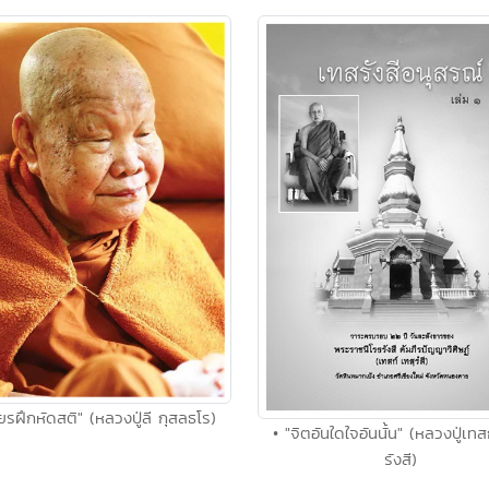
ียรฝึกหัดสติ" (หลวงปู่ลี กุสลธโร)
• "จิตอันใดใจอันนั้น" (หลวงปู่เทส
รังสี)