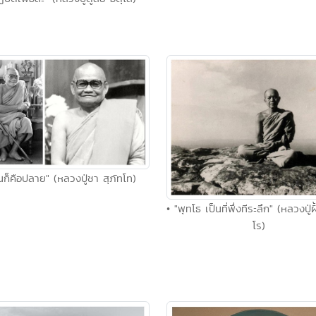
้นก็คือปลาย" (หลวงปู่ชา สุภัทโท)
• "พุทโธ เป็นที่พึ่งทีระลึก" (หลวงปู่
โร)