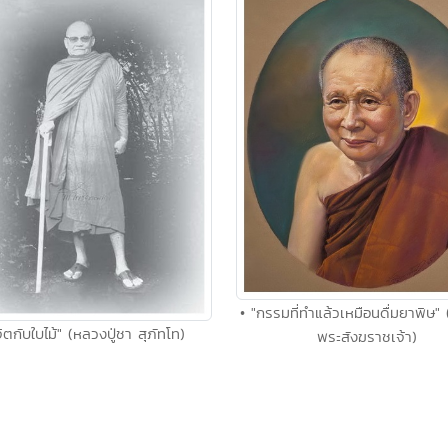
• "กรรมที่ทำแล้วเหมือนดื่มยาพิษ"
จิตกับใบไม้" (หลวงปู่ชา สุภัทโท)
พระสังฆราชเจ้า)