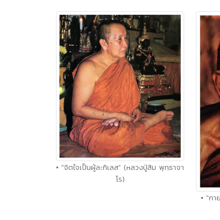
• "จิตใจเป็นผู้ละกิเลส" (หลวงปู่สิม พุทฺธาจา
โร)
• "กาย