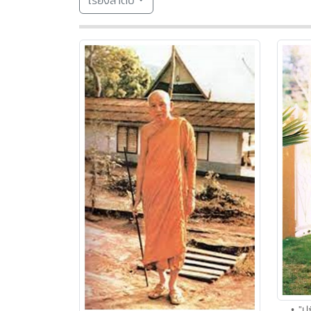
เรียงลำดับ
• "ปฏ