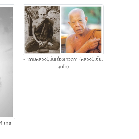
• "ถามหลวงปู่มั่นเรื่องเทวดา" (หลวงปู่เจี๊ยะ
จุนโท)
ก์ เทส