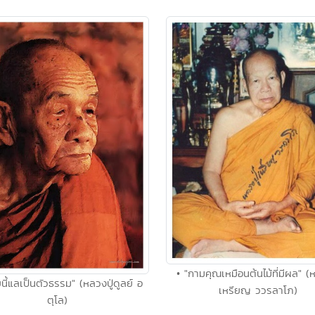
• "กามคุณเหมือนต้นไม้ที่มีผล" (ห
นี้แลเป็นตัวธรรม" (หลวงปู่ดูลย์ อ
เหรียญ ววรลาโภ)
ตุโล)