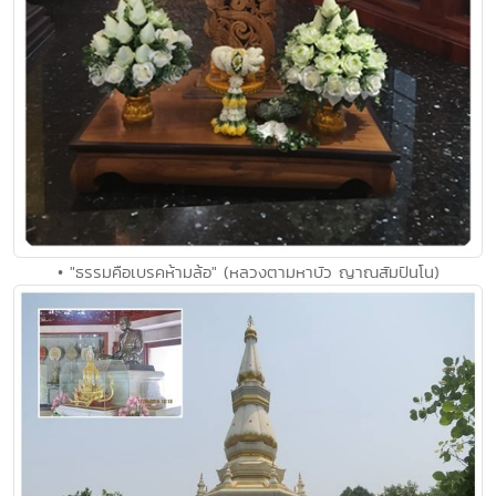
• "ธรรมคือเบรคห้ามล้อ" (หลวงตามหาบัว ญาณสัมปันโน)