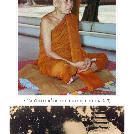
• "ใจ คือความเป็นกลาง" (หลวงปู่เทสก์ เทสรังสี)