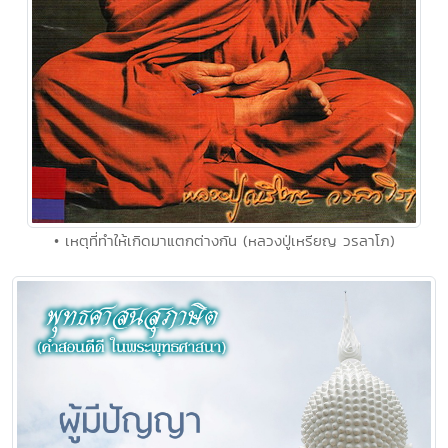
• เหตุที่ทำให้เกิดมาแตกต่างกัน (หลวงปู่เหรียญ วรลาโภ)