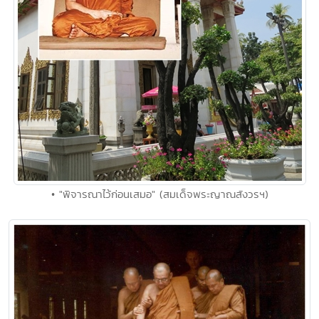
• "พิจารณาไว้ก่อนเสมอ" (สมเด็จพระญาณสังวรฯ)