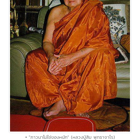
• "ภาวนาไม่ใช่ของหนัก" (หลวงปู่สิม พุทธาจาโร)