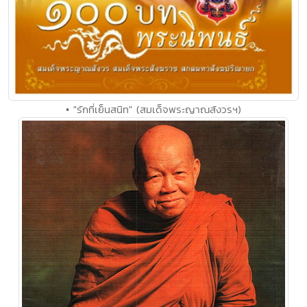
• "รักที่เย็นสนิท" (สมเด็จพระญาณสังวรฯ)