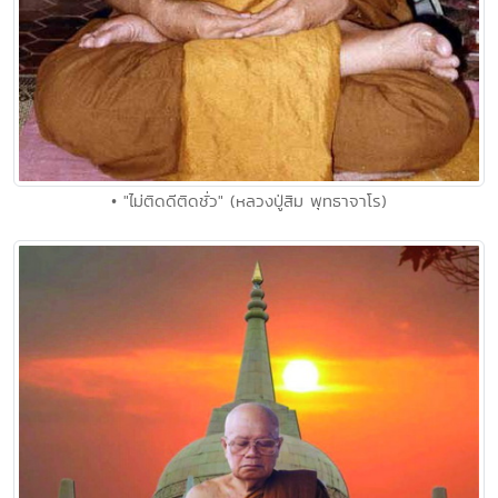
• "ไม่ติดดีติดชั่ว" (หลวงปู่สิม พุทธาจาโร)