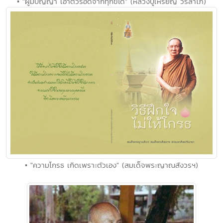
• "ผู้มีปัญญา เอาตัวรอดจากทุกข์ได้" (หลวงปู่เหรียญ วรลาโภ)
• "ความโกรธ เกิดเพราะตัวเอง" (สมเด็จพระญาณสังวรฯ)