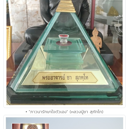
• "ภาวนารักษาใจตัวเอง" (หลวงปู่ชา สุภัทโท)