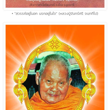
• "สวรรค์อยู่ในอก นรกอยู่ในใจ" (หลวงปู่จันทร์ศรี จนฺททีโป)