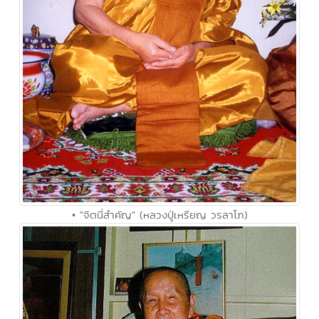
• "จิตนี่สำคัญ" (หลวงปู่เหรียญ วรลาโภ)