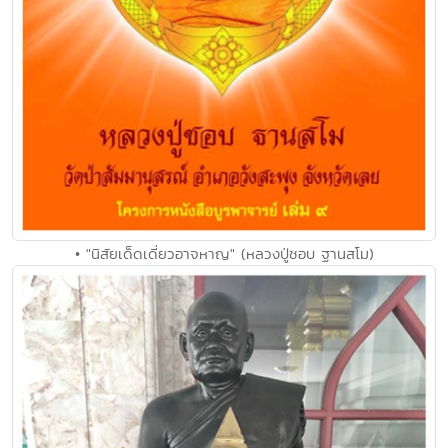
• "นิสัยเด็ดเดี่ยวอาจหาญ" (หลวงปู่ชอบ ฐานสโม)