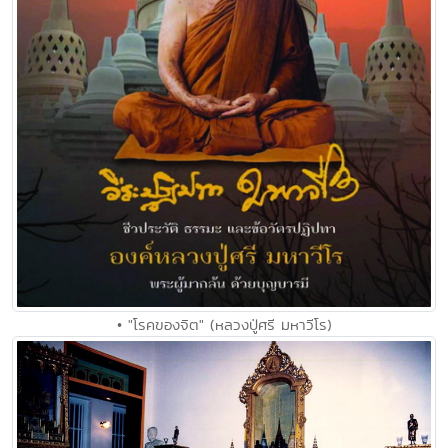
• "โรคของจิต" (หลวงปู่ศรี มหาวีโร)