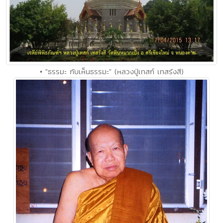
• "ธรรมะ กับเห็นธรรมะ" (หลวงปู่เทสก์ เทสรังสี)