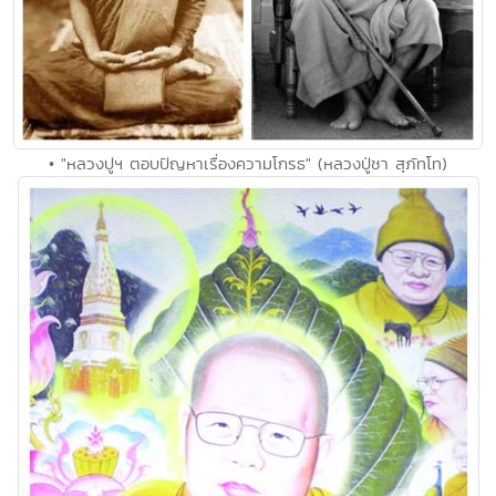
• "หลวงปูฯ ตอบปัญหาเรื่องความโกรธ" (หลวงปู่ชา สุภัทโท)