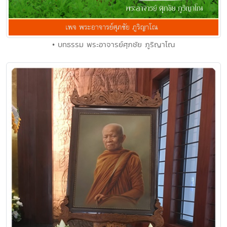
• บทธรรม พระอาจารย์ศุภชัย ภูริญาโณ