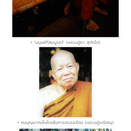
• "มนุษย์ที่สมบูรณ์" (หลวงปู่ชา สุภัทโท)
• คนบุญมากเห็นโทษในการครองเรือน (หลวงปู่เหรียญ)