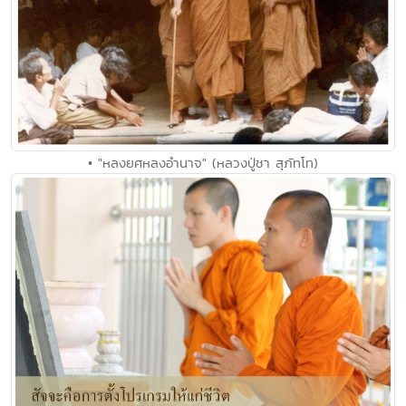
• "หลงยศหลงอำนาจ" (หลวงปู่ชา สุภัทโท)