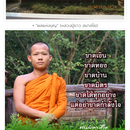
• "ผลแห่งบุญ" (หลวงปู่ขาว อนาลโย)