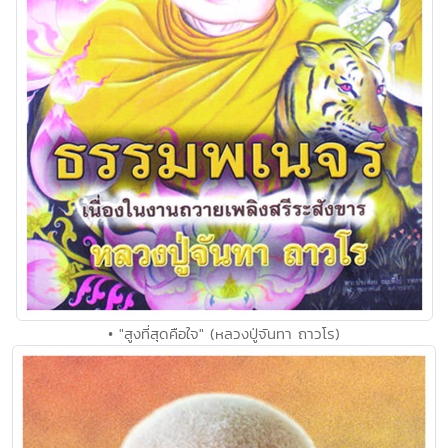
• "สูงที่สุดคือใจ" (หลวงปู่จันทา ถาวโร)