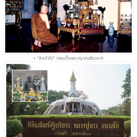
• "จิตนำไป" (สมเด็จพระญาณสังวรฯ)