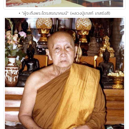
• "ผู้จะถึงพระไตรสรณาคมน์" (หลวงปู่เทสก์ เทสรังสี)