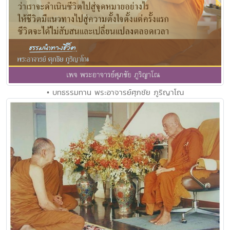
• บทธรรมทาน พระอาจารย์ศุภชัย ภูริญาโณ