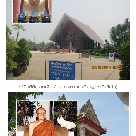
• "มีสติมีความเพียร" (หลวงตามหาบัว ญาณสัมปันโน)