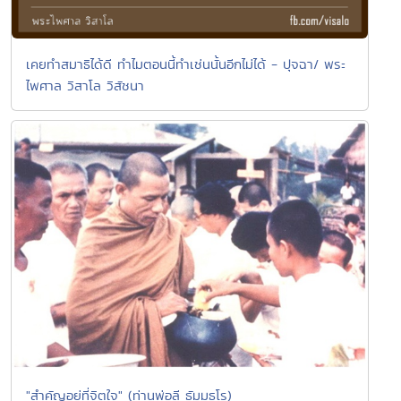
เคยทำสมาธิได้ดี ทำไมตอนนี้ทำเช่นนั้นอีกไม่ได้ - ปุจฉา/ พระ
ไพศาล วิสาโล วิสัชนา
"สำคัญอยู่ที่จิตใจ" (ท่านพ่อลี ธัมมธโร)