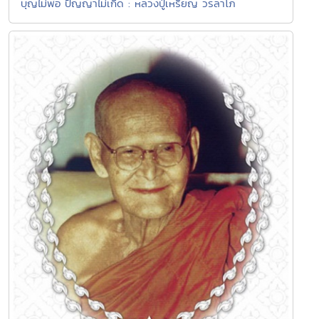
บุญไม่พอ ปัญญาไม่เกิด : หลวงปู่เหรียญ วรลาโภ