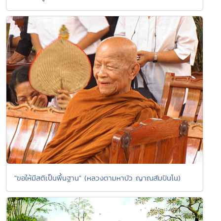
"ขอให้มีสติเป็นพื้นฐาน" (หลวงตามหาบัว ญาณสัมปันโน)