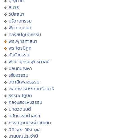
บุญทาน
สมาธิ
วิปัสสนา
ปริวาสกรรม
ฟังสวดมนต์
คอร์สปฏิบัติธรรม
พระพุทธศาสนา
พระไตรปิฏก
หัวข้อธรรม
พจนานุกรมพุทธศาสน์
มิลินทปัญหา
เสียงธรรม
สถานีเพลงธรรมะ
เพลงธรรมะ/ดนตรีสมาธิ
ธรรมะปฏิบัติ
คลังแสงแห่งธรรม
บทสวดมนต์
หลักธรรมนำสุขฯ
กรรมฐานประจำวันเกิด
ฮีต ๑๒ คอง ๑๔
งานบุญประจำปี