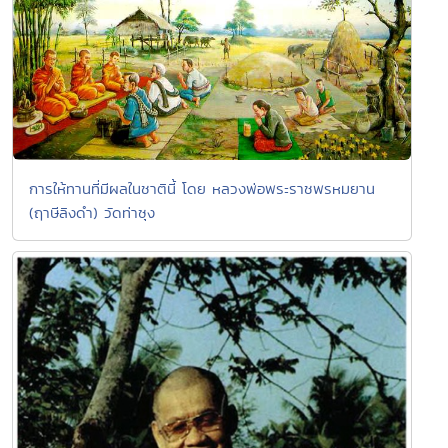
การให้ทานที่มีผลในชาตินี้ โดย หลวงพ่อพระราชพรหมยาน
(ฤาษีลิงดำ) วัดท่าซุง