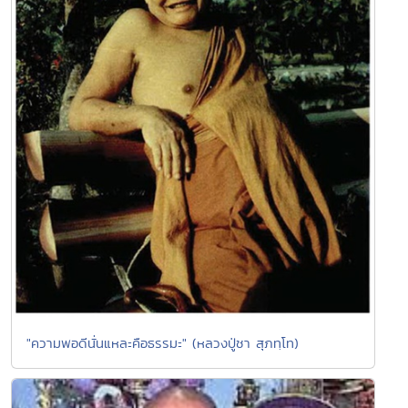
"ความพอดีนั่นแหละคือธรรมะ" (หลวงปู่ชา สุภทฺโท)