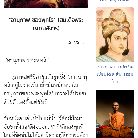
"อานุภาพ ของพุทโธ" (สมเด็จพระ
ญาณสังวร)
วิริยะ12
"อานุภาพ ของพุทโธ"
• กุสราชมหาสัตว์๒
เขียนโดย สืบ ธรรม
" .. สุภาพสตรีมีอายุแล้วผู้หนึ่ง
"ภาวนาพุ
ไทย
ทโธอยู่ไม่ว่างเว้น เชื่อมั่นหนักหนาใน
อานุภาพของพระพุทโธ"
เพราะได้ประสบ
ด้วยตัวเองตั้งแต่ยังเด็ก
วันหนึ่งลงเล่นน้ำในแม่น้ำ
"รู้สึกมีมือมา
จับขาทั้งสองดึงจนจมลง"
ดิ่งลึกลงทุกที
โดยที่ขัดขืนไม่ได้ผล มีความรู้สึกว่าจะต้อง