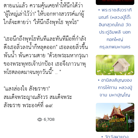
ตายแน่แล้ว ความคุ้นเคยทำให้นึกได้ว่า
• พระราชสังวราภิ
"ผู้ใหญ่เล่าไว้ว่า"
ให้บอกทางสวรรค์แก่ผู้
มณฑ์ (หลวงปู่โต๊ะ
ใกล้จะตายว่า
"ให้นึกถึงพุทโธ พุทโธ"
อินฺทสุวณฺโณ) วัด
ประดู่ฉิมพลี บอก
"เธอนึกถึงพุทโธทันทีและทันทีมือที่กำลัง
กอกใหญ่
ดึงเธอลิ่วลงน้ำก็หลุดออก"
เธอลอยลิ่วขึ้น
กรุงเทพมหานคร
พ้นน้ำ พ้นความตาย
"ด้วยพระมหากรุณา
ของพระพุทธเจ้าปกป้อง เธอจึงภาวนาพุ
ทโธตลอดมาจนทุกวันนี้"
.. "
• อานิสงส์บุญของ
"แสงส่องใจ สังฆราชา"
การให้ทาน หลวงปู่
จาม มหาปุญโญ
สมเด็จพระญาณสังวร สมเด็จพระ
สังฆราช พระองค์ที่ ๑๙
6,708
• วัดวังผาแดง