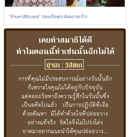
"คำมหาสิริมงคล" (สมเด็จพระสังฆราชเจ้า)