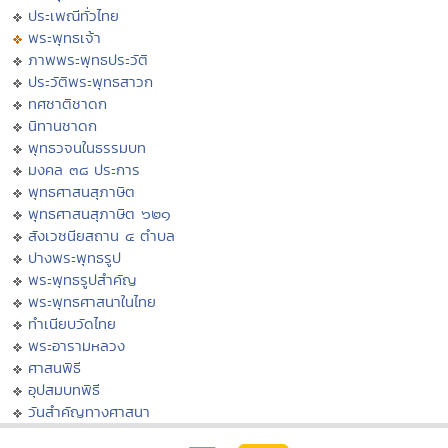
ประเพณีทั่วไทย
พระพุทธเจ้า
ภาพพระพุทธประวัติ
ประวัติพระพุทธสาวก
ทศชาติชาดก
นิทานชาดก
พุทธวจนในธรรมบท
มงคล ๓๘ ประการ
พุทธศาสนสุภาษิต
พุทธศาสนสุภาษิต ๖๒๑
สังเวชนียสถาน ๔ ตำบล
ปางพระพุทธรูป
พระพุทธรูปสำคัญ
พระพุทธศาสนาในไทย
ทำเนียบวัดไทย
พระอารามหลวง
ศาสนพิธี
อุปสมบทพิธี
วันสำคัญทางศาสนา