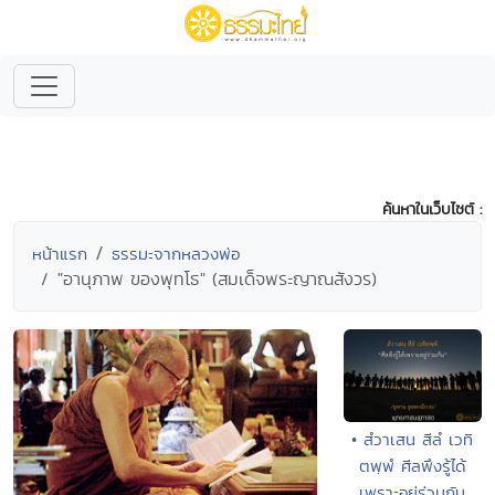
ค้นหาในเว็บไซต์ :
หน้าแรก
ธรรมะจากหลวงพ่อ
"อานุภาพ ของพุทโธ" (สมเด็จพระญาณสังวร)
• สํวาเสน สีลํ เวทิ
ตพฺพํ ศีลพึงรู้ได้
เพราะอยู่ร่วมกัน