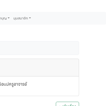
กบุญ
มุมสมาชิก
อแม่ครูอาจารย์