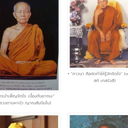
• "ภาวนา คือหัดทำให้รู้จักจิตใจ" (ห
สก์ เทสรังสี)
ารบำเพ็ญจิตใจ เบื้องต้นยากนะ"
ลวงตามหาบัว ญาณสัมปันโน)