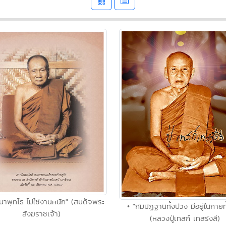
นาพุทโธ ไม่ใช่งานหนัก" (สมด็จพระ
• "กัมมัฏฐานทั้งปวง มีอยู่ในกายทั้
สังฆราชเจ้า)
(หลวงปู่เทสก์ เทสรังสี)