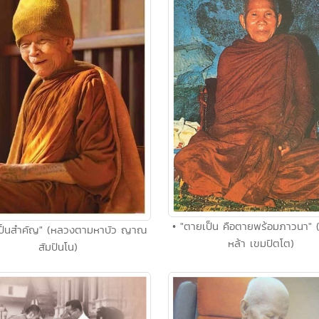
• "ตายเป็น คือตายพร้อมภาวนา" (
ิเป็นสำคัญ" (หลวงตามหาบัว ญาณ
หล้า เขมปัตโต)
สัมปันโน)