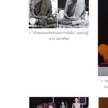
• "จำพรรษากับท่านอาจารย์มั่น" (หลวงปู่
ขาว อนาลโย)
• "ก
(ห