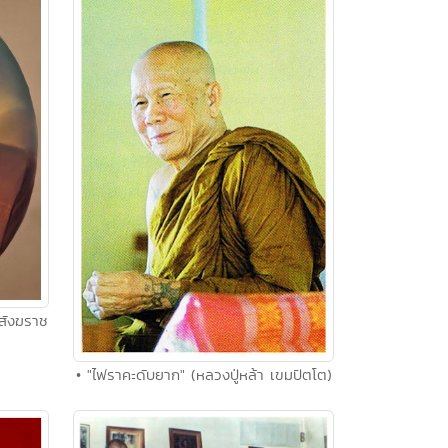
ะสังฆราช
• "ไฟราคะดับยาก" (หลวงปู่หล้า เขมปัตโต)