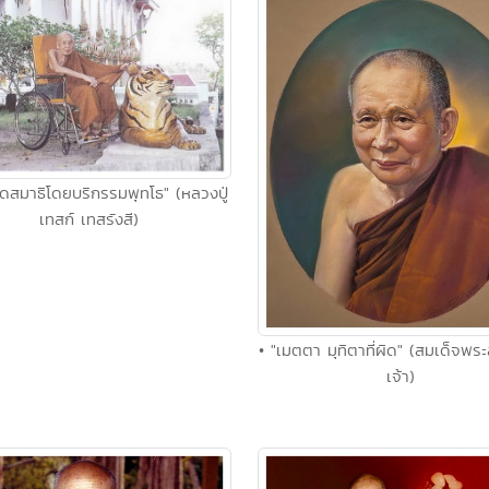
หัดสมาธิโดยบริกรรมพุทโธ" (หลวงปู่
เทสก์ เทสรังสี)
• "เมตตา มุทิตาที่ผิด" (สมเด็จพร
เจ้า)