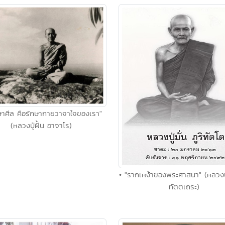
กษาศีล คือรักษากายวาจาใจของเรา"
(หลวงปู่ฝั้น อาจาโร)
• "รากเหง้าของพระศาสนา" (หลวงปู่ม
ทัตตเถระ)