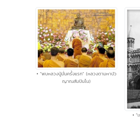
• "พบหลวงปู่มั่นครั้งแรก" (หลวงตามหาบัว
ญาณสัมปันโน)
• "เ