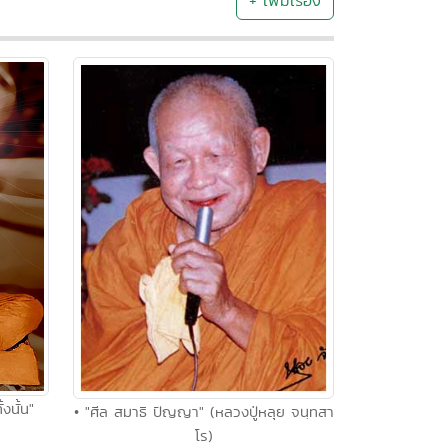
+ เพิ่มเรื่อง
งนั้น"
• "ศีล สมาธิ ปัญญา" (หลวงปู่หลุย จนฺทสา
โร)