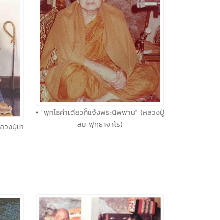
• "พุทโธคำเดียวก็แจ้งพระนิพพาน" (หลวงปู่
สิม พุทฺธาจาโร)
ลวงปู่เท