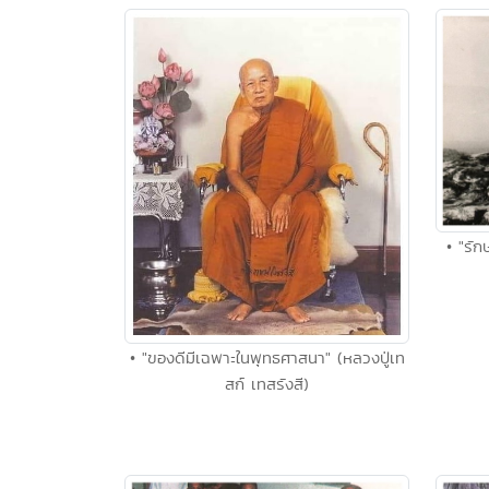
• "รั
• "ของดีมีเฉพาะในพุทธศาสนา" (หลวงปู่เท
สก์ เทสรังสี)