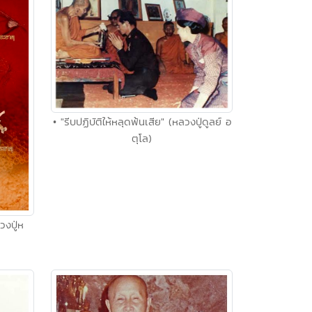
• "รีบปฏิบัติให้หลุดพ้นเสีย" (หลวงปู่ดูลย์ อ
ตุโล)
งปู่ห