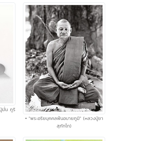
ั่น ภูริ
• "พระอริยบุคคลพ้นอบายภูมิ" (หลวงปู่ชา
สุภัทโท)