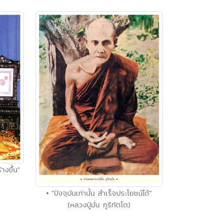
างขึ้น"
• "ปัจจุบันเท่านั้น สำเร็จประโยชน์ได้"
(หลวงปู่มั่น ภูริทัตโต)