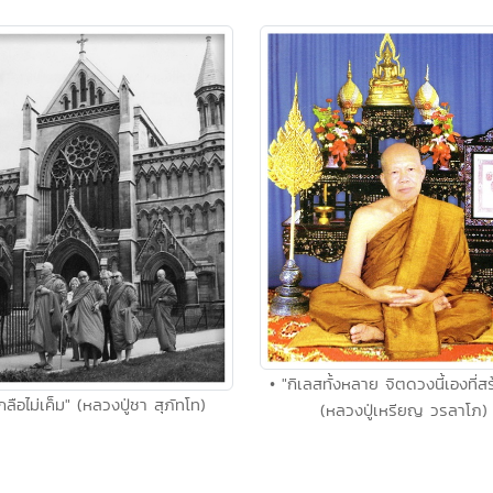
• "กิเลสทั้งหลาย จิตดวงนี้เองที่สร้
กลือไม่เค็ม" (หลวงปู่ชา สุภัทโท)
(หลวงปู่เหรียญ วรลาโภ)