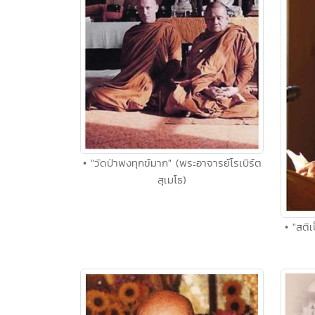
• "วัดป่าพงทุกข์มาก" (พระอาจารย์โรเบิร์ต
สุเมโธ)
• "สต