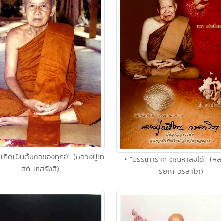
เกิดเป็นต้นตอของทุกข์" (หลวงปู่เท
• "บรรเทาราคะตัณหาลงได้" (หลว
สก์ เทสรังสี)
รียญ วรลาโภ)