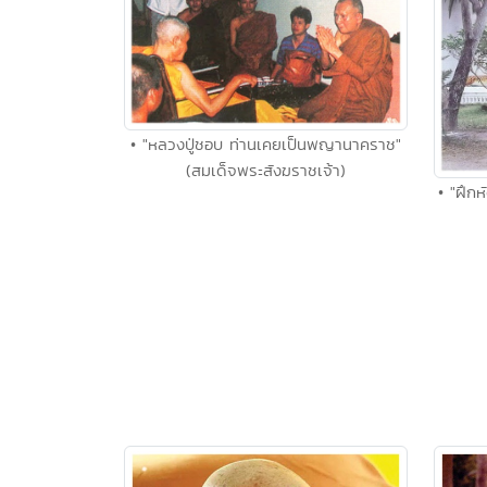
• "หลวงปู่ชอบ ท่านเคยเป็นพญานาคราช"
(สมเด็จพระสังฆราชเจ้า)
• "ฝึก