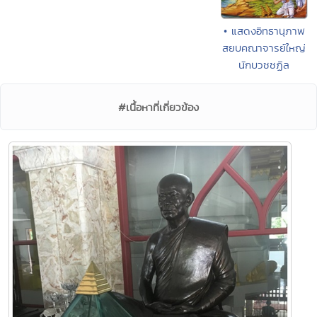
• แสดงอิทธานุภาพ
สยบคณาจารย์ใหญ่
นักบวชชฏิล
#เนื้อหาที่เกี่ยวข้อง