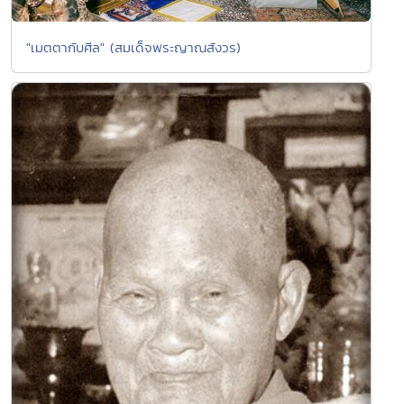
"เมตตากับศีล" (สมเด็จพระญาณสังวร)