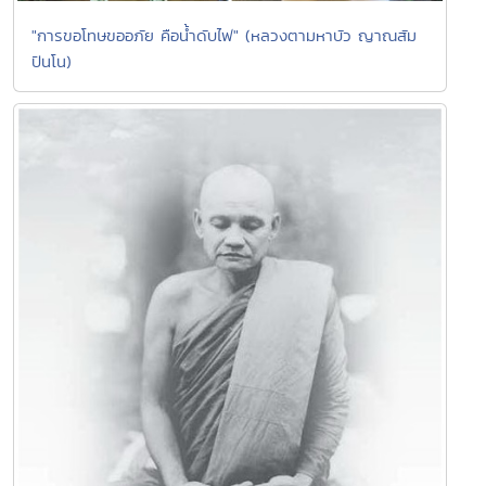
"การขอโทษขออภัย คือน้ำดับไฟ" (หลวงตามหาบัว ญาณสัม
ปันโน)