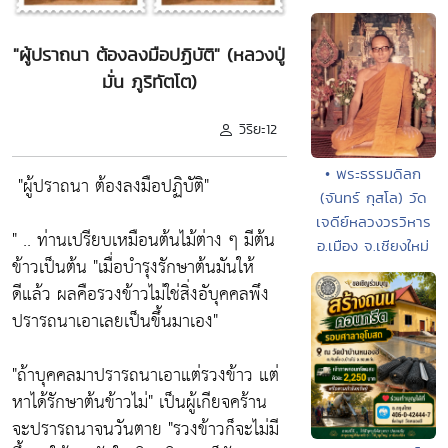
"ผู้ปราถนา ต้องลงมือปฏิบัติ" (หลวงปู่
มั่น ภูริทัตโต)
วิริยะ12
• พระธรรมดิลก
"ผู้ปราถนา ต้องลงมือปฏิบัติ"
(จันทร์ กุสโล) วัด
เจดีย์หลวงวรวิหาร
" .. ท่านเปรียบเหมือนต้นไม้ต่าง ๆ มีต้น
อ.เมือง จ.เชียงใหม่
ข้าวเป็นต้น
"เมื่อบำรุงรักษาต้นมันให้
ดีแล้ว ผลคือรวงข้าวไม่ใช่สิ่งอับุคคลพึง
ปรารถนาเอาเลยเป็นขึ้นมาเอง"
"ถ้าบุคคลมาปรารถนาเอาแต่รวงข้าว แต่
หาได้รักษาต้นข้าวไม่"
เป็นผู้เกียจคร้าน
จะปรารถนาจนวันตาย
"รวงข้าวก็จะไม่มี