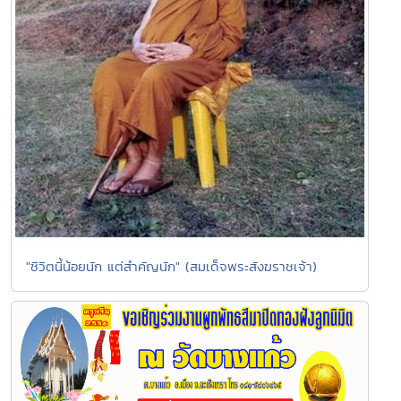
"ชิวิตนี้น้อยนัก แต่สำคัญนัก" (สมเด็จพระสังฆราชเจ้า)