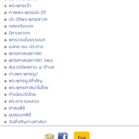
พระพุทธเจ้า
ภาพพระพุทธประวัติ
ประวัติพระพุทธสาวก
ทศชาติชาดก
นิทานชาดก
พุทธวจนในธรรมบท
มงคล ๓๘ ประการ
พุทธศาสนสุภาษิต
พุทธศาสนสุภาษิต ๖๒๑
สังเวชนียสถาน ๔ ตำบล
ปางพระพุทธรูป
พระพุทธรูปสำคัญ
พระพุทธศาสนาในไทย
ทำเนียบวัดไทย
พระอารามหลวง
ศาสนพิธี
อุปสมบทพิธี
วันสำคัญทางศาสนา
Eng