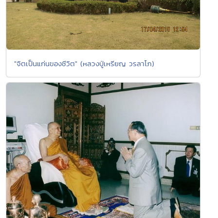
"จิตเป็นแก่นของชีวิต" (หลวงปู่เหรียญ วรลาโภ)