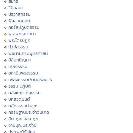
สมาธิ
วิปัสสนา
ปริวาสกรรม
ฟังสวดมนต์
คอร์สปฏิบัติธรรม
พระพุทธศาสนา
พระไตรปิฏก
หัวข้อธรรม
พจนานุกรมพุทธศาสน์
มิลินทปัญหา
เสียงธรรม
สถานีเพลงธรรมะ
เพลงธรรมะ/ดนตรีสมาธิ
ธรรมะปฏิบัติ
คลังแสงแห่งธรรม
บทสวดมนต์
หลักธรรมนำสุขฯ
กรรมฐานประจำวันเกิด
ฮีต ๑๒ คอง ๑๔
งานบุญประจำปี
ประเพณีทั่วไทย