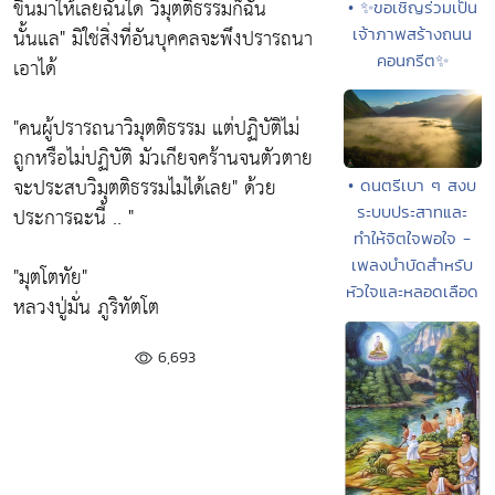
ขึ้นมาให้เลยฉันใด วิมุตติธรรมก็ฉัน
• ✨ขอเชิญร่วมเป็น
นั้นแล"
มิใช่สิ่งที่อันบุคคลจะพึงปรารถนา
เจ้าภาพสร้างถนน
คอนกรีต✨
เอาได้
"คนผู้ปรารถนาวิมุตติธรรม แต่ปฏิบัติไม่
ถูกหรือไม่ปฏิบัติ มัวเกียจคร้านจนตัวตาย
จะประสบวิมุตติธรรมไม่ได้เลย"
ด้วย
• ดนตรีเบา ๆ สงบ
ประการฉะนี้ .. "
ระบบประสาทและ
ทำให้จิตใจพอใจ -
เพลงบำบัดสำหรับ
"มุตโตทัย"
หัวใจและหลอดเลือด
หลวงปู่มั่น ภูริทัตโต
6,693