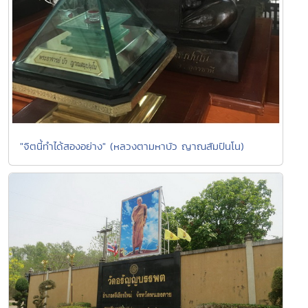
"จิตนี้ทำได้สองอย่าง" (หลวงตามหาบัว ญาณสัมปันโน)