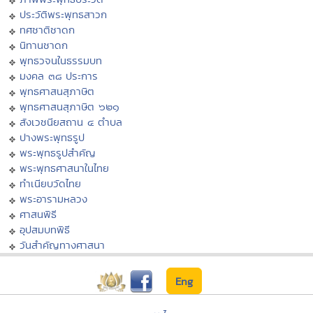
ประวัติพระพุทธสาวก
ทศชาติชาดก
นิทานชาดก
พุทธวจนในธรรมบท
มงคล ๓๘ ประการ
พุทธศาสนสุภาษิต
พุทธศาสนสุภาษิต ๖๒๑
สังเวชนียสถาน ๔ ตำบล
ปางพระพุทธรูป
พระพุทธรูปสำคัญ
พระพุทธศาสนาในไทย
ทำเนียบวัดไทย
พระอารามหลวง
ศาสนพิธี
อุปสมบทพิธี
วันสำคัญทางศาสนา
Eng