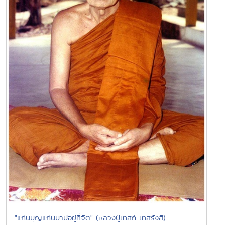
"แก่นบุญแก่นบาปอยู่ที่จิต" (หลวงปู่เทสก์ เทสรังสี)