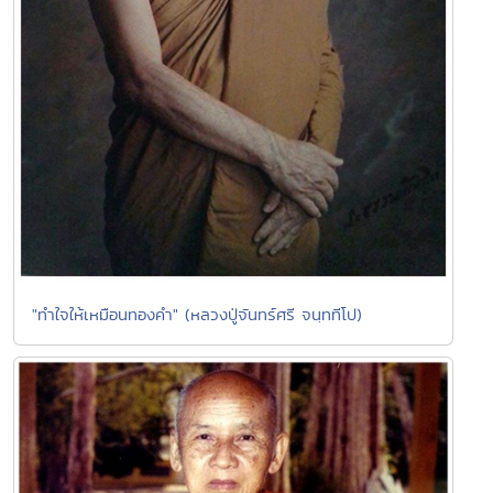
"ทำใจให้เหมือนทองคำ" (หลวงปู่จันทร์ศรี จนฺททีโป)