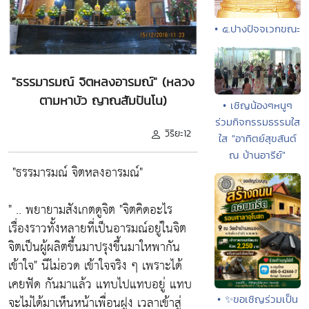
• ๕.ปางปัจจเวกขณะ
"ธรรมารมณ์ จิตหลงอารมณ์" (หลวง
ตามหาบัว ญาณสัมปันโน)
• เชิญน้องๆหนูๆ
ร่วมกิจกรรมธรรมใส
วิริยะ12
ใส "อาทิตย์สุขสันต์
ณ บ้านอารีย์"
"ธรรมารมณ์ จิตหลงอารมณ์"
" .. พยายามสังเกตดูจิต
"จิตคิดอะไร
เรื่องราวทั้งหลายที่เป็นอารมณ์อยู่ในจิต
จิตเป็นผู้ผลิตขึ้นมาปรุงขึ้นมาใหพากัน
เข้าใจ"
นีไม่อวด เข้าใจจริง ๆ เพราะได้
เคยฟัด กันมาแล้ว แทบไปแทบอยู่ แทบ
จะไม่ได้มาเห็นหน้าเพื่อนฝูง เวลาเข้าสู่
• ✨ขอเชิญร่วมเป็น