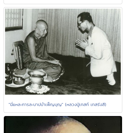
"นี่แหละการละบาปบำเพ็ญบุญ" (หลวงปู่เทสก์ เทสรังสี)