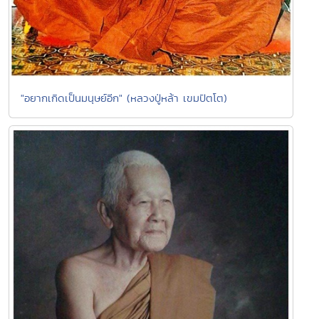
"อยากเกิดเป็นมนุษย์อีก" (หลวงปู่หล้า เขมปัตโต)