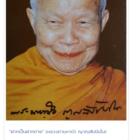
"ฝากเป็นฝากตาย" (หลวงตามหาบัว ญาณสัมปันโน)