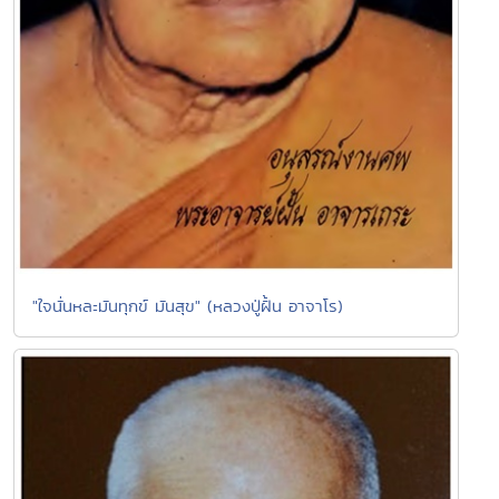
"ใจนั่นหละมันทุกข์ มันสุข" (หลวงปู่ฝั้น อาจาโร)