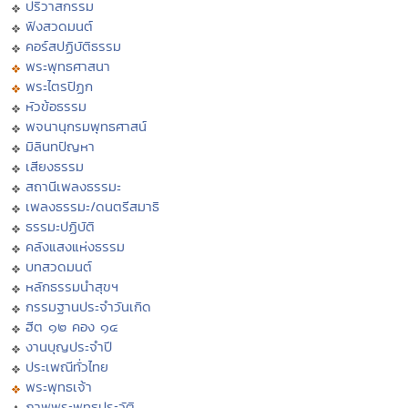
ปริวาสกรรม
ฟังสวดมนต์
คอร์สปฏิบัติธรรม
พระพุทธศาสนา
พระไตรปิฏก
หัวข้อธรรม
พจนานุกรมพุทธศาสน์
มิลินทปัญหา
เสียงธรรม
สถานีเพลงธรรมะ
เพลงธรรมะ/ดนตรีสมาธิ
ธรรมะปฏิบัติ
คลังแสงแห่งธรรม
บทสวดมนต์
หลักธรรมนำสุขฯ
กรรมฐานประจำวันเกิด
ฮีต ๑๒ คอง ๑๔
งานบุญประจำปี
ประเพณีทั่วไทย
พระพุทธเจ้า
ภาพพระพุทธประวัติ