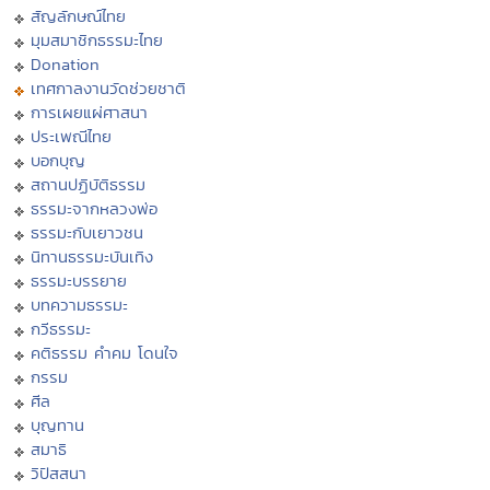
สัญลักษณ์ไทย
มุมสมาชิกธรรมะไทย
Donation
เทศกาลงานวัดช่วยชาติ
การเผยแผ่ศาสนา
ประเพณีไทย
บอกบุญ
สถานปฏิบัติธรรม
ธรรมะจากหลวงพ่อ
ธรรมะกับเยาวชน
นิทานธรรมะบันเทิง
ธรรมะบรรยาย
บทความธรรมะ
กวีธรรมะ
คติธรรม คำคม โดนใจ
กรรม
ศีล
บุญทาน
สมาธิ
วิปัสสนา