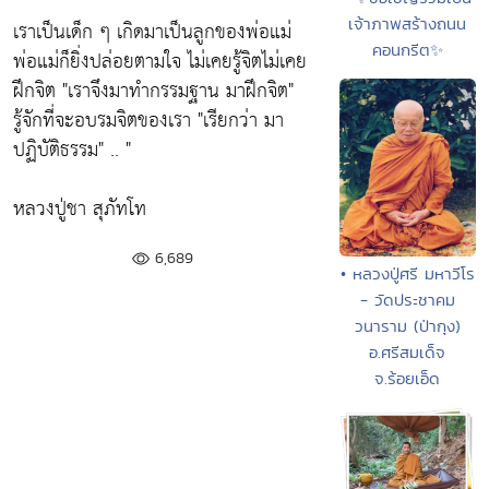
เจ้าภาพสร้างถนน
เราเป็นเด็ก ๆ เกิดมาเป็นลูกของพ่อแม่
คอนกรีต✨
พ่อแม่ก็ยิ่งปล่อยตามใจ ไม่เคยรู้จิตไม่เคย
ฝึกจิต
"เราจึงมาทำกรรมฐาน มาฝึกจิต"
รู้จักที่จะอบรมจิตของเรา
"เรียกว่า มา
ปฏิบัติธรรม"
.. "
หลวงปู่ชา สุภัทโท
6,689
• หลวงปู่ศรี มหาวีโร
- วัดประชาคม
วนาราม (ป่ากุง)
อ.ศรีสมเด็จ
จ.ร้อยเอ็ด