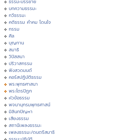
ธรรมะบรรยาย
บทความธรรมะ
กวีธรรมะ
คติธรรม คำคม โดนใจ
กรรม
ศีล
บุญทาน
สมาธิ
วิปัสสนา
ปริวาสกรรม
ฟังสวดมนต์
คอร์สปฏิบัติธรรม
พระพุทธศาสนา
พระไตรปิฏก
หัวข้อธรรม
พจนานุกรมพุทธศาสน์
มิลินทปัญหา
เสียงธรรม
สถานีเพลงธรรมะ
เพลงธรรมะ/ดนตรีสมาธิ
ธรรมะปฏิบัติ