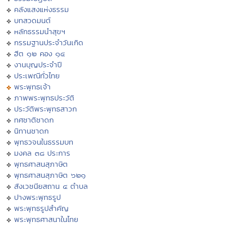
คลังแสงแห่งธรรม
บทสวดมนต์
หลักธรรมนำสุขฯ
กรรมฐานประจำวันเกิด
ฮีต ๑๒ คอง ๑๔
งานบุญประจำปี
ประเพณีทั่วไทย
พระพุทธเจ้า
ภาพพระพุทธประวัติ
ประวัติพระพุทธสาวก
ทศชาติชาดก
นิทานชาดก
พุทธวจนในธรรมบท
มงคล ๓๘ ประการ
พุทธศาสนสุภาษิต
พุทธศาสนสุภาษิต ๖๒๑
สังเวชนียสถาน ๔ ตำบล
ปางพระพุทธรูป
พระพุทธรูปสำคัญ
พระพุทธศาสนาในไทย