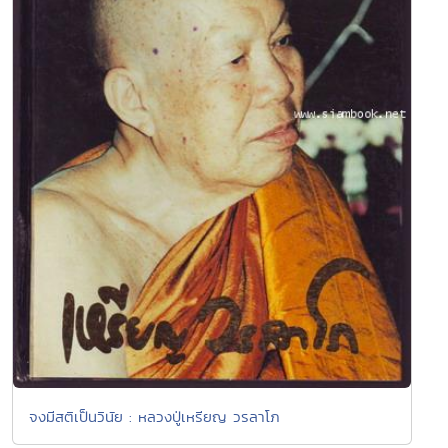
จงมีสติเป็นวินัย : หลวงปู่เหรียญ วรลาโภ