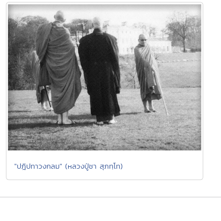
"ปฎิปทาวงกลม" (หลวงปู่ชา สุภทฺโท)