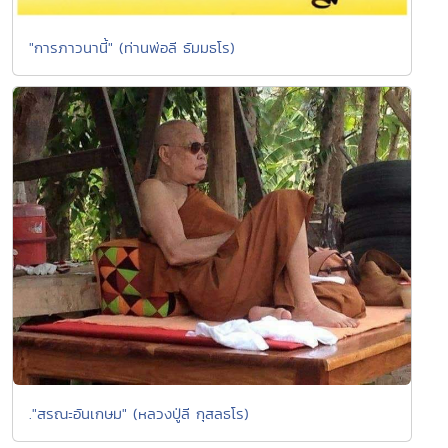
"การภาวนานี้" (ท่านพ่อลี ธัมมธโร)
."สรณะอันเกษม" (หลวงปู่ลี กุสลธโร)