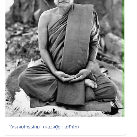
"ใครเคยโกรธไหม" (หลวงปู่ชา สุภัทโท)