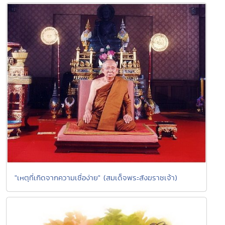
"เหตุที่เกิดจากความเชื่อง่าย" (สมเด็จพระสังฆราชเจ้า)