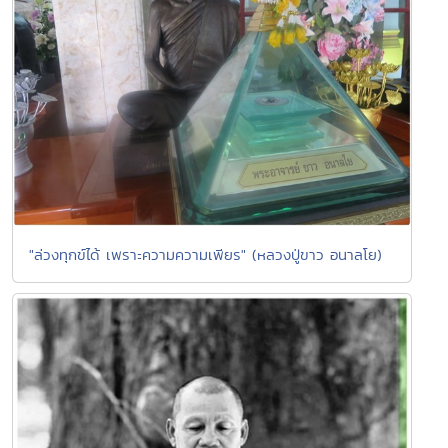
"ล่วงทุกข์ได้ เพราะความความเพียร" (หลวงปู่ขาว อนาลโย)