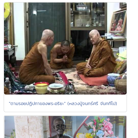
"ตามรอยปฏิปทาของพระอริยะ" (หลวงปู่จนทร์ศรี จันททีโป)