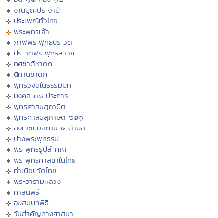
งานบุญประจำปี
ประเพณีทั่วไทย
พระพุทธเจ้า
ภาพพระพุทธประวัติ
ประวัติพระพุทธสาวก
ทศชาติชาดก
นิทานชาดก
พุทธวจนในธรรมบท
มงคล ๓๘ ประการ
พุทธศาสนสุภาษิต
พุทธศาสนสุภาษิต ๖๒๑
สังเวชนียสถาน ๔ ตำบล
ปางพระพุทธรูป
พระพุทธรูปสำคัญ
พระพุทธศาสนาในไทย
ทำเนียบวัดไทย
พระอารามหลวง
ศาสนพิธี
อุปสมบทพิธี
วันสำคัญทางศาสนา