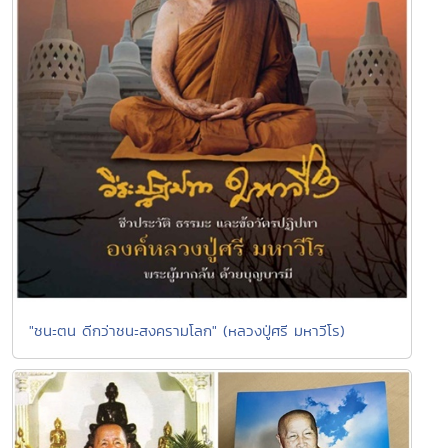
"ชนะตน ดีกว่าชนะสงครามโลก" (หลวงปู่ศรี มหาวีโร)