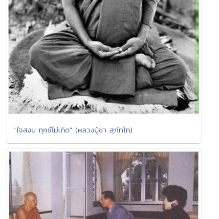
"ใจสงบ ทุกข์ไม่เกิด" (หลวงปู่ชา สุภัทโท)