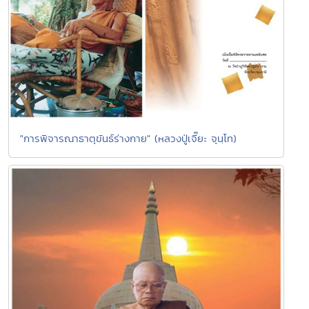
"การพิจารณาธาตุขันธ์ร่างกาย" (หลวงปู่เจี๊ยะ จุนฺโท)