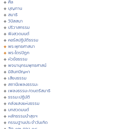
ศีล
บุญทาน
สมาธิ
วิปัสสนา
ปริวาสกรรม
ฟังสวดมนต์
คอร์สปฏิบัติธรรม
พระพุทธศาสนา
พระไตรปิฏก
หัวข้อธรรม
พจนานุกรมพุทธศาสน์
มิลินทปัญหา
เสียงธรรม
สถานีเพลงธรรมะ
เพลงธรรมะ/ดนตรีสมาธิ
ธรรมะปฏิบัติ
คลังแสงแห่งธรรม
บทสวดมนต์
หลักธรรมนำสุขฯ
กรรมฐานประจำวันเกิด
ฮีต ๑๒ คอง ๑๔