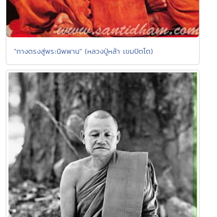
"ทางตรงสู่พระนิพพาน" (หลวงปู่หล้า เขมปัตโต)