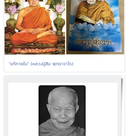
"แก้ภายใน" (หลวงปู่สิม พุทธาจาโร)