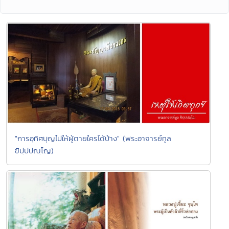
"การอุทิศบุญไปให้ผู้ตายใครได้บ้าง" (พระอาจารย์ทูล
ขิปฺปปญฺโญ)