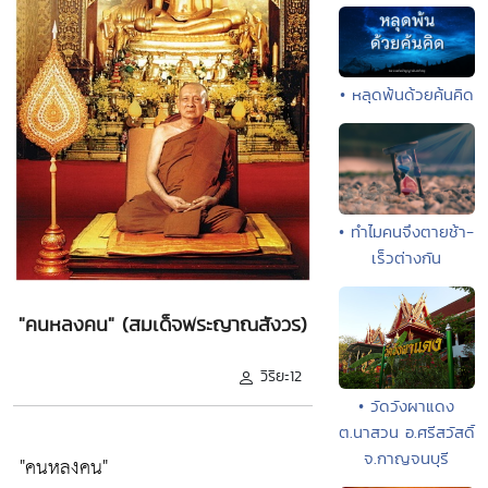
• หลุดพ้นด้วยค้นคิด
• ทำไมคนจึงตายช้า-
เร็วต่างกัน
"คนหลงคน" (สมเด็จพระญาณสังวร)
วิริยะ12
• วัดวังผาแดง
ต.นาสวน อ.ศรีสวัสดิ์
จ.กาญจนบุรี
"คนหลงคน"