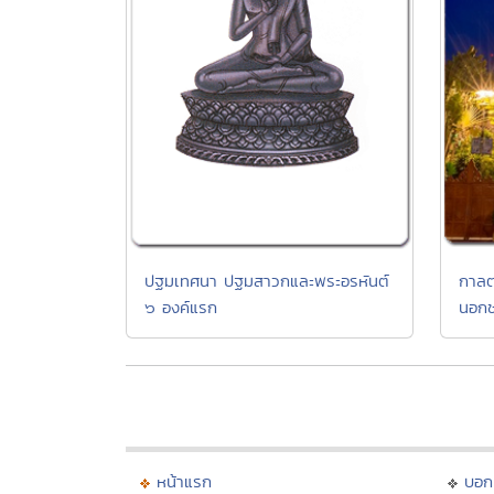
ปฐมเทศนา ปฐมสาวกและพระอรหันต์
กาลต
๖ องค์แรก
นอกช
หน้าแรก
บอก