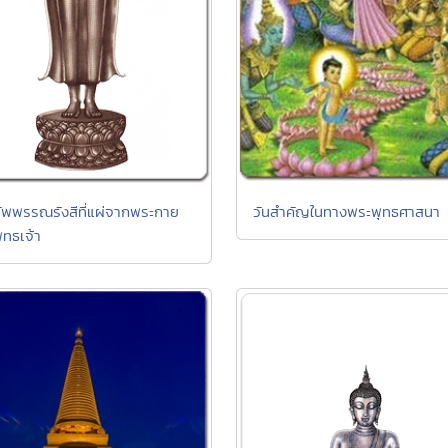
ัพพรรณรังสีที่แผ่จากพระกาย
วันสำคัญในทางพระพุทธศาสนา
ุทธเจ้า