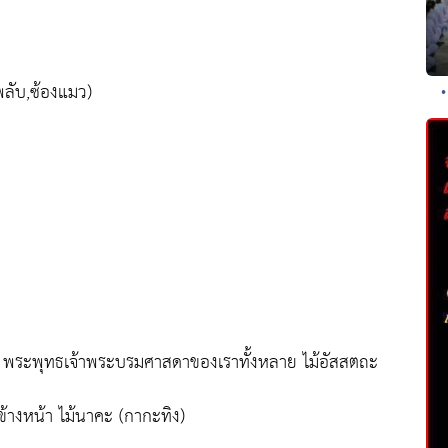
พลับ,ซ้องแมว)
น พระพุทธเจ้าพระบรมศาสดาของเราทั้งหลาย ไม้อัสสตถะ
างหน้า ไม้นาคะ (กากะทิง)