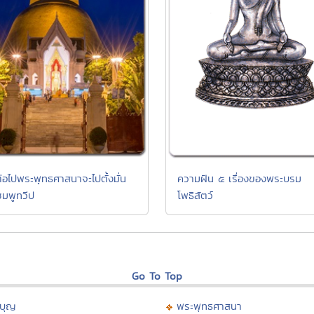
่อไปพระพุทธศาสนาจะไปตั้งมั่น
ความฝัน ๕ เรื่องของพระบรม
มพูทวีป
โพธิสัตว์
Go To Top
บุญ
พระพุทธศาสนา