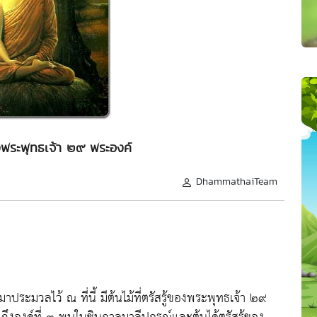
้ของพระพุทธเจ้า ๒๙ พระองค์
DhammathaiTeam
าประมวลไว้ ณ ที่นี้ มีต้นไม้ที่ตรัสรู้ของพระพุทธเจ้า ๒๙