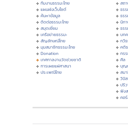
ทีมงานธรรมะไทย
สถา
แผนผังเว็บไซต์
ธรร
ค้นหาข้อมูล
ธรร
ติดต่อธรรมะไทย
นิทา
สมุดเยี่ยม
ธรร
เครือข่ายธรรมะ
บทค
สัญลักษณ์ไทย
กวี
มุมสมาชิกธรรมะไทย
คติ
Donation
กรร
เทศกาลงานวัดช่วยชาติ
ศีล
การเผยแผ่ศาสนา
บุญ
ประเพณีไทย
สมาธ
วิปั
ปริ
ฟัง
คอร์