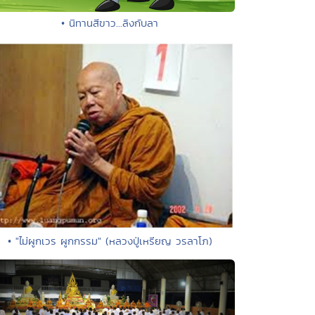
• นิทานสีขาว...ลิงกับลา
• "ไม่ผูกเวร ผูกกรรม" (หลวงปู่เหรียญ วรลาโภ)