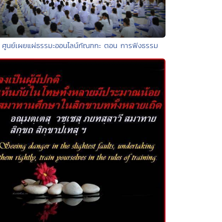
• ศูนย์เผยแผ่ธรรมะออนไลน์กัณฑกะ ตอน การฟังธรรม