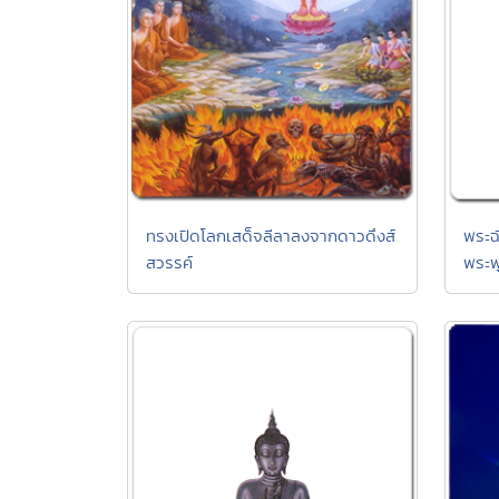
ทรงเปิดโลกเสด็จลีลาลงจากดาวดึงส์
พระฉ
สวรรค์
พระพ