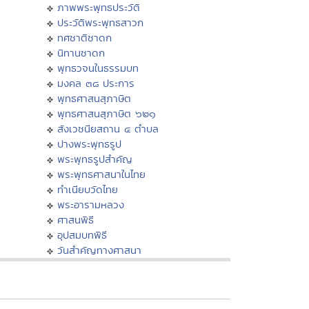
ภาพพระพุทธประวัติ
ประวัติพระพุทธสาวก
ทศชาติชาดก
นิทานชาดก
พุทธวจนในธรรมบท
มงคล ๓๘ ประการ
พุทธศาสนสุภาษิต
พุทธศาสนสุภาษิต ๖๒๑
สังเวชนียสถาน ๔ ตำบล
ปางพระพุทธรูป
พระพุทธรูปสำคัญ
พระพุทธศาสนาในไทย
ทำเนียบวัดไทย
พระอารามหลวง
ศาสนพิธี
อุปสมบทพิธี
วันสำคัญทางศาสนา