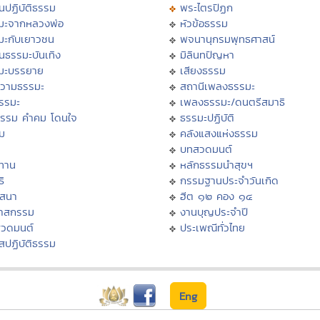
นปฏิบัติธรรม
พระไตรปิฏก
มะจากหลวงพ่อ
หัวข้อธรรม
มะกับเยาวชน
พจนานุกรมพุทธศาสน์
นธรรมะบันเทิง
มิลินทปัญหา
มะบรรยาย
เสียงธรรม
วามธรรมะ
สถานีเพลงธรรมะ
ธรรมะ
เพลงธรรมะ/ดนตรีสมาธิ
ธรรม คำคม โดนใจ
ธรรมะปฏิบัติ
ม
คลังแสงแห่งธรรม
บทสวดมนต์
ทาน
หลักธรรมนำสุขฯ
ิ
กรรมฐานประจำวันเกิด
สสนา
ฮีต ๑๒ คอง ๑๔
วาสกรรม
งานบุญประจำปี
สวดมนต์
ประเพณีทั่วไทย
สปฏิบัติธรรม
Eng