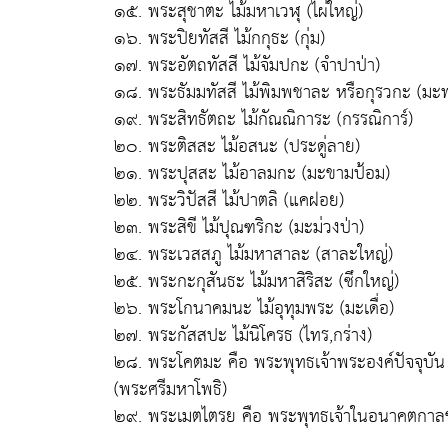
๑๕. พระสุชาตะ ไม้มหาเวฬุ (ไผ่ใหญ่)
๑๖. พระปิยทัสสี ไม้กกุธะ (กุ่ม)
๑๗. พระอัตถทัสสี ไม้จัมปกะ (จำปาป่า)
๑๘. พระธัมมทัสสี ไม้พิมพชาละ หรือกุรวกะ (มะ
๑๙. พระสิทธัตถะ ไม้กัณณิการะ (กรรณิการ์)
๒๐. พระติสสะ ไม้อสนะ (ประดู่ลาย)
๒๑. พระปุสสะ ไม้อาลมกะ (มะขามป้อม)
๒๒. พระวิปัสสี ไม้ปาตลิ (แคฝอย)
๒๓. พระสิขี ไม้ปุณฑริกะ (มะม่วงป่า)
๒๔. พระเวสสภู ไม้มหาสาละ (สาละใหญ่)
๒๕. พระกะกุสันธะ ไม้มหาสิริสะ (ซึกใหญ่)
๒๖. พระโกนาคมนะ ไม้อุทุมพระ (มะเดื่อ)
๒๗. พระกัสสปะ ไม้นิโครธ (ไทร,กร่าง)
๒๘. พระโคตมะ คือ พระพุทธเจ้าพระองค์ปัจจุบั
(พระศรีมหาโพธิ)
๒๙. พระเมตไตรย คือ พระพุทธเจ้าในอนาคตกาลข้