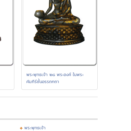
พระพุทธเจ้า ๒๘ พระองค์ ในพระ
คัมภีร์ชั้นอรรถกถา
พระพุทธเจ้า