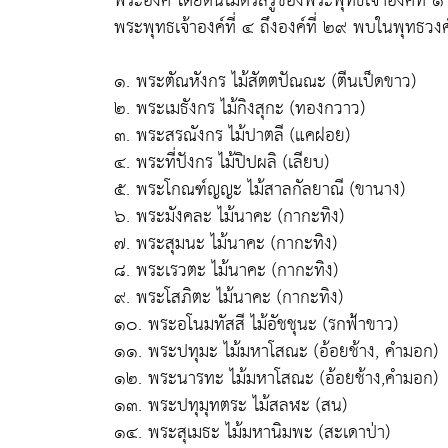
พระองค์ โดยต้นไม่ตรัสรู้ของพระพุทธเจ้าองค์ที่ 
พระพุทธเจ้าองค์ที่ ๔ ถึงองค์ที่ ๒๙ พบในพุทธวงศ์
๑. พระตัณหังกร ไม้สัตตปัณณะ (ตีนเป็ดขาว)
๒. พระเมธังกร ไม้กิงสุกะ (ทองกวาว)
๓. พระสรณังกร ไม้ปาตลี (แคฝอย)
๔. พระที่ปังกร ไม้ปิปผลิ (เลียบ)
๕. พระโกณฑ์ญญะ ไม้สาลกัลยาณี (ขานาง)
๖. พระมังคละ ไม้นาคะ (กากะทิง)
๗. พระสุมนะ ไม้นาคะ (กากะทิง)
๘. พระเรวตะ ไม้นาคะ (กากะทิง)
๙. พระโสภิตะ ไม้นาคะ (กากะทิง)
๑๐. พระอโนมทัสสี ไม้อัชชุนะ (รกฟ้าขาว)
๑๑. พระปทุมะ ไม้มหาโสณะ (อ้อยช้าง, คำมอก)
๑๒. พระนารทะ ไม้มหาโสณะ (อ้อยช้าง,คำมอก)
๑๓. พระปทุมุทตระ ไม้สลฬะ (สน)
๑๔. พระสุเมธะ ไม้มหานิมพะ (สะเดาป่า)