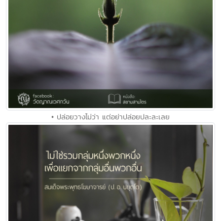
• ปล่อยวางไม่ว่า แต่อย่าปล่อยปละละเลย