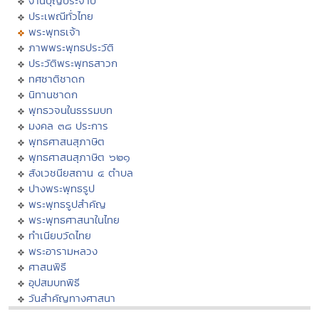
งานบุญประจำปี
ประเพณีทั่วไทย
พระพุทธเจ้า
ภาพพระพุทธประวัติ
ประวัติพระพุทธสาวก
ทศชาติชาดก
นิทานชาดก
พุทธวจนในธรรมบท
มงคล ๓๘ ประการ
พุทธศาสนสุภาษิต
พุทธศาสนสุภาษิต ๖๒๑
สังเวชนียสถาน ๔ ตำบล
ปางพระพุทธรูป
พระพุทธรูปสำคัญ
พระพุทธศาสนาในไทย
ทำเนียบวัดไทย
พระอารามหลวง
ศาสนพิธี
อุปสมบทพิธี
วันสำคัญทางศาสนา