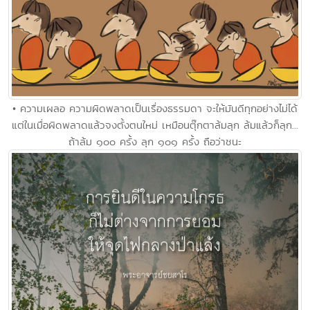
• ความเผลอ ความผิดพลาดเป็นเรื่องธรรมดา จะให้มันดีทุกอย่างไม่ได้
แต่ในเมื่อผิดพลาดแล้วจงตั้งตนใหม่ เหมือนตุ๊กตาล้มลุก ล้มแล้วก็ลุก...
ถ้าล้ม ๑๐๐ ครั้ง ลุก ๑๐๑ ครั้ง ถือว่าชนะ