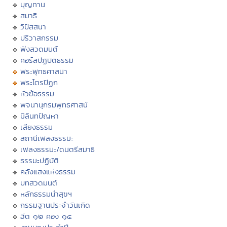
บุญทาน
สมาธิ
วิปัสสนา
ปริวาสกรรม
ฟังสวดมนต์
คอร์สปฏิบัติธรรม
พระพุทธศาสนา
พระไตรปิฏก
หัวข้อธรรม
พจนานุกรมพุทธศาสน์
มิลินทปัญหา
เสียงธรรม
สถานีเพลงธรรมะ
เพลงธรรมะ/ดนตรีสมาธิ
ธรรมะปฏิบัติ
คลังแสงแห่งธรรม
บทสวดมนต์
หลักธรรมนำสุขฯ
กรรมฐานประจำวันเกิด
ฮีต ๑๒ คอง ๑๔