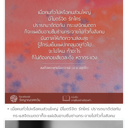
• เมื่อคนทั่วไปหรือคนส่วนใหญ่ มีไมตรีจิต รักใคร่ ปรารถนาดีต่อกัน
กระแสจิตเมตตาก็จะแผ่เอิบอาบซึมซ่านกระจายไปทั่วทั้งสังคม