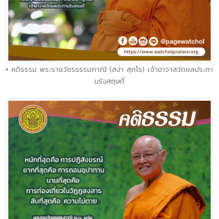
• คติธรรม พระราชวัชรธรรมภาณี (สง่า สุภโร) เจ้าอาวาสวัดชลประทา
นรังสฤษดิ์