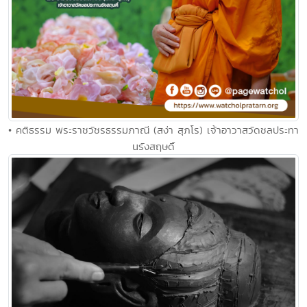
• คติธรรม พระราชวัชรธรรมภาณี (สง่า สุภโร) เจ้าอาวาสวัดชลประทา
นรังสฤษดิ์