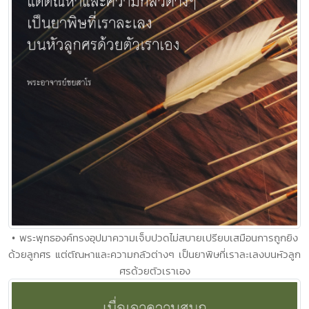
• พระพุทธองค์ทรงอุปมาความเจ็บปวดไม่สบายเปรียบเสมือนการถูกยิง
ด้วยลูกศร แต่ตัณหาและความกลัวต่างๆ เป็นยาพิษที่เราละเลงบนหัวลูก
ศรด้วยตัวเราเอง