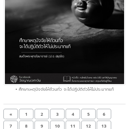
• ศึกษาเหตุปัจจัยให้ถ้วนทั่ว จะได้ปฏิบัติตัวให้ไม่ประมาทแท้
«
1
2
3
4
5
6
7
8
9
10
11
12
13