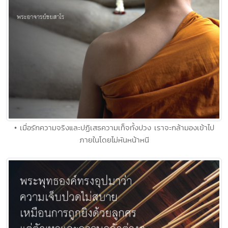
• เมื่อรักความจริงและปฏิเสธความเท็จทั้งปวง เราจะกล้ามองเข้าไป
ภายในโดยไม่หันหน้าหนี