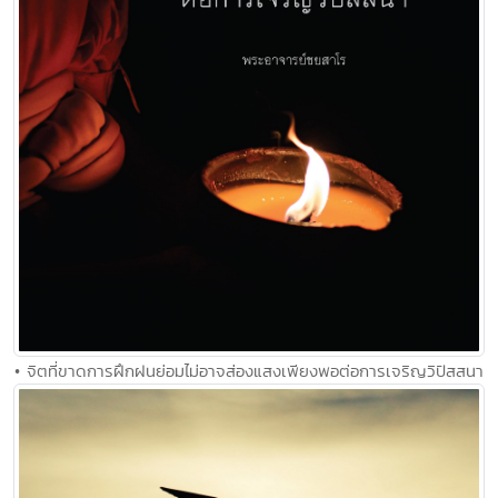
• จิตที่ขาดการฝึกฝนย่อมไม่อาจส่องแสงเพียงพอต่อการเจริญวิปัสสนา