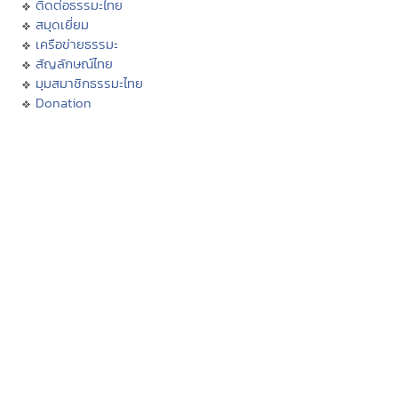
ติดต่อธรรมะไทย
สมุดเยี่ยม
เครือข่ายธรรมะ
สัญลักษณ์ไทย
มุมสมาชิกธรรมะไทย
Donation
เทศกาลงานวัดช่วยชาติ
การเผยแผ่ศาสนา
ประเพณีไทย
บอกบุญ
สถานปฏิบัติธรรม
ธรรมะจากหลวงพ่อ
ธรรมะกับเยาวชน
นิทานธรรมะบันเทิง
ธรรมะบรรยาย
บทความธรรมะ
กวีธรรมะ
คติธรรม คำคม โดนใจ
กรรม
ศีล
บุญทาน