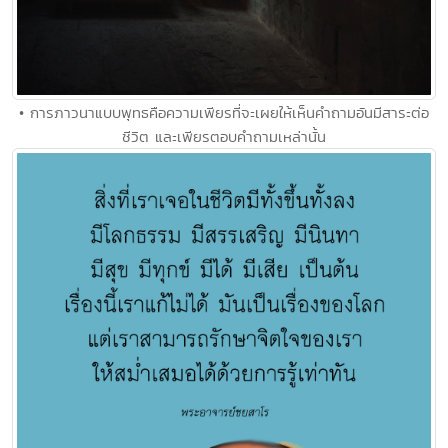
• การภาวนาแบบพุทธคือความเพียรที่จะเผยให้เห็นคำถามอันมีสาระต่อ
ชีวิต และเพียรตอบคำถามเหล่านั้น