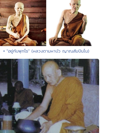
• "อยู่กับพุทโธ" (หลวงตามหาบัว ญาณสัมปันโน)