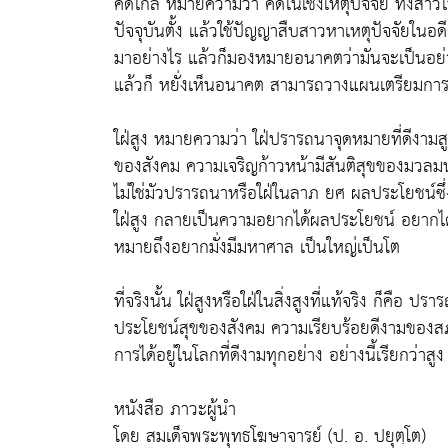
คิดไกล หมายความว่า คิดในเชิงเหตุปัจจัย ทั้งส
ปัจจุบันตั้ง แล้วใช้ปัญญาสืบสาวหาเหตุปัจจัยในอด
มาอย่างไร แล้วก็มองหมายอนาคตว่ามันจะเป็นอย่าง
แล้วก็ หยั่งเห็นอนาคต สามารถวางแผนเตรียมการ
ใฝ่สูง หมายความว่า ใฝ่ปรารถนาจุดหมายที่ดีงามสู
ของสังคม ความเจริญก้าวหน้ามีสันติสุขของมวลมนุษ
ไม่ใช่มัวปรารถนาหรือใฝ่ในลาภ ยศ ผลประโยชน์ซึ
ใฝ่สูง กลายเป็นความอยากได้ผลประโยชน์ อยากได้
หมายถึงอยากมั่งมีมหาศาล เป็นใหญ่เป็นโต
ที่จริงนั้น ใฝ่สูงหรือใฝ่ในสิ่งสูงที่แท้จริง ก็คือ ป
ประโยชน์สุขของสังคม ความเรียบร้อยดีงามของสภ
การได้อยู่ในโลกที่ดีงามทุกอย่าง อย่างนี้เรียกว่าสูง เ
หนังสือ ภาวะผู้นำ
โดย สมเด็จพระพุทธโฆษาจารย์ (ป. อ. ปยุตฺโต)