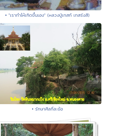
• "เราทำให้เกิดขึ้นเอง" (หลวงปู่เทสก์ เทสรังสี)
• รักษาศีลที่ละข้อ