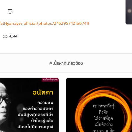
atNyanaves.official/photos/2452957421667411
4,514
#เนื้อหาที่เกี่ยวข้อง