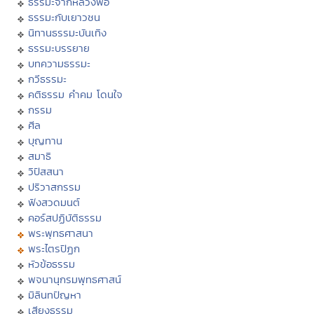
ธรรมะจากหลวงพ่อ
ธรรมะกับเยาวชน
นิทานธรรมะบันเทิง
ธรรมะบรรยาย
บทความธรรมะ
กวีธรรมะ
คติธรรม คำคม โดนใจ
กรรม
ศีล
บุญทาน
สมาธิ
วิปัสสนา
ปริวาสกรรม
ฟังสวดมนต์
คอร์สปฏิบัติธรรม
พระพุทธศาสนา
พระไตรปิฏก
หัวข้อธรรม
พจนานุกรมพุทธศาสน์
มิลินทปัญหา
เสียงธรรม