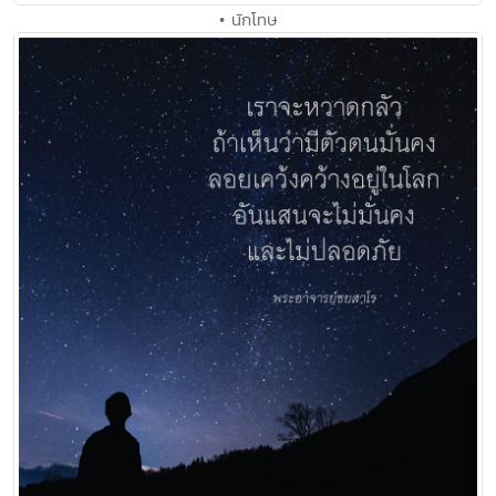
• นักโทษ