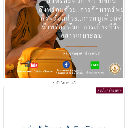
• หัวใจเศรษฐี