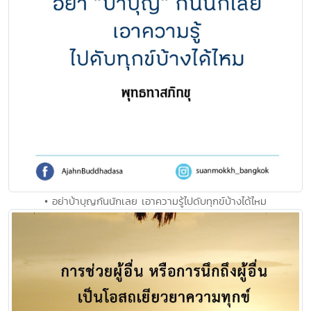
• อย่าบ้าบุญกันนักเลย เอาความรู้ไปดับทุกข์บ้างได้ไหม