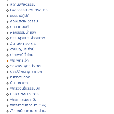
สถานีเพลงธรรมะ
เพลงธรรมะ/ดนตรีสมาธิ
ธรรมะปฏิบัติ
คลังแสงแห่งธรรม
บทสวดมนต์
หลักธรรมนำสุขฯ
กรรมฐานประจำวันเกิด
ฮีต ๑๒ คอง ๑๔
งานบุญประจำปี
ประเพณีทั่วไทย
พระพุทธเจ้า
ภาพพระพุทธประวัติ
ประวัติพระพุทธสาวก
ทศชาติชาดก
นิทานชาดก
พุทธวจนในธรรมบท
มงคล ๓๘ ประการ
พุทธศาสนสุภาษิต
พุทธศาสนสุภาษิต ๖๒๑
สังเวชนียสถาน ๔ ตำบล