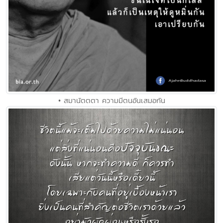
• สมานัตตตา ความมีตนอันเสมอกัน