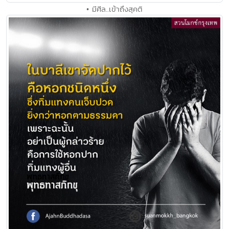
• มีศีล..เข้าถึงสุคติ