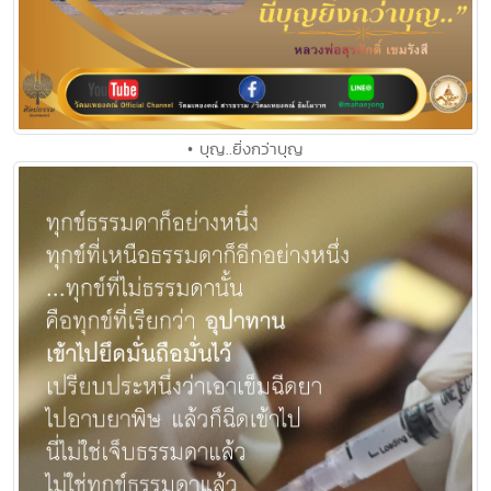
• บุญ..ยิ่งกว่าบุญ