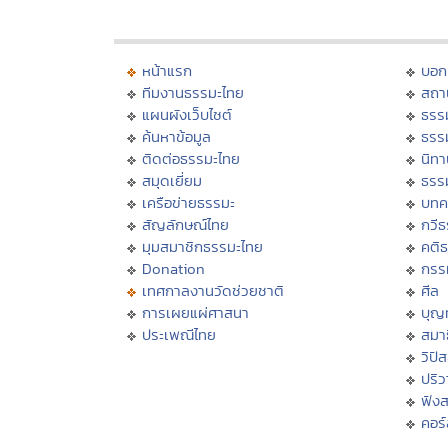
หน้าแรก
บอก
ทีมงานธรรมะไทย
สถา
แผนผังเว็บไซต์
ธรร
ค้นหาข้อมูล
ธรร
ติดต่อธรรมะไทย
นิทา
สมุดเยี่ยม
ธรร
เครือข่ายธรรมะ
บทค
สัญลักษณ์ไทย
กวี
มุมสมาชิกธรรมะไทย
คติ
Donation
กรร
เทศกาลงานวัดช่วยชาติ
ศีล
การเผยแผ่ศาสนา
บุญ
ประเพณีไทย
สมาธ
วิปั
ปริ
ฟัง
คอร์