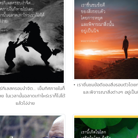
• เราชื่นชมข้อดีของสิ่งรอบตัวโด
ไหร่กิเลสครอบงำจิต... เข็มทิศภายในก็
และพิจารณาสิ่งต่างๆ อยู่เป็น
ย ในเวลานั้นฉลาดเท่าไหร่เราก็โง่ได้
แล้วโง่ง่าย