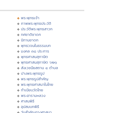
พระพุทธเจ้า
ภาพพระพุทธประวัติ
ประวัติพระพุทธสาวก
ทศชาติชาดก
นิทานชาดก
พุทธวจนในธรรมบท
มงคล ๓๘ ประการ
พุทธศาสนสุภาษิต
พุทธศาสนสุภาษิต ๖๒๑
สังเวชนียสถาน ๔ ตำบล
ปางพระพุทธรูป
พระพุทธรูปสำคัญ
พระพุทธศาสนาในไทย
ทำเนียบวัดไทย
พระอารามหลวง
ศาสนพิธี
อุปสมบทพิธี
วันสำคัญทางศาสนา