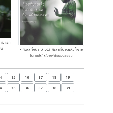
่สามารถ
ิน
• กิเลสที่หนา บางได้ กิเลสที่บางแล้วก็หาย
ไปเลยได้ ด้วยพลังของธรรม
4
15
16
17
18
19
4
35
36
37
38
39