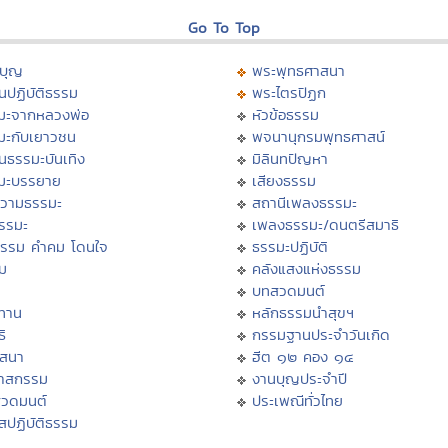
Go To Top
บุญ
พระพุทธศาสนา
นปฏิบัติธรรม
พระไตรปิฏก
มะจากหลวงพ่อ
หัวข้อธรรม
มะกับเยาวชน
พจนานุกรมพุทธศาสน์
นธรรมะบันเทิง
มิลินทปัญหา
มะบรรยาย
เสียงธรรม
วามธรรมะ
สถานีเพลงธรรมะ
ธรรมะ
เพลงธรรมะ/ดนตรีสมาธิ
ธรรม คำคม โดนใจ
ธรรมะปฏิบัติ
ม
คลังแสงแห่งธรรม
บทสวดมนต์
ทาน
หลักธรรมนำสุขฯ
ิ
กรรมฐานประจำวันเกิด
สสนา
ฮีต ๑๒ คอง ๑๔
วาสกรรม
งานบุญประจำปี
สวดมนต์
ประเพณีทั่วไทย
สปฏิบัติธรรม