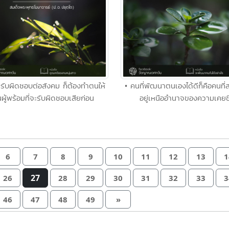
่จะรับผิดชอบต่อสังคม ก็ต้องทำตนให้
• คนที่พัฒนาตนเองได้ดีก็คือคนที
นผู้พร้อมที่จะรับผิดชอบเสียก่อน
อยู่เหนืออำนาจของความเคยช
6
7
8
9
10
11
12
13
1
27
26
28
29
30
31
32
33
3
46
47
48
49
»