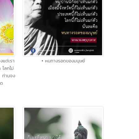
ิงแต่เรา
• หนทางรอดของมนุษย์
 โลกไม่
! ท่านจง
ิด