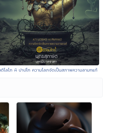
อติโลโภ หิ ปาปโก ความโลภจัดเป็นสภาพความลามกแท้