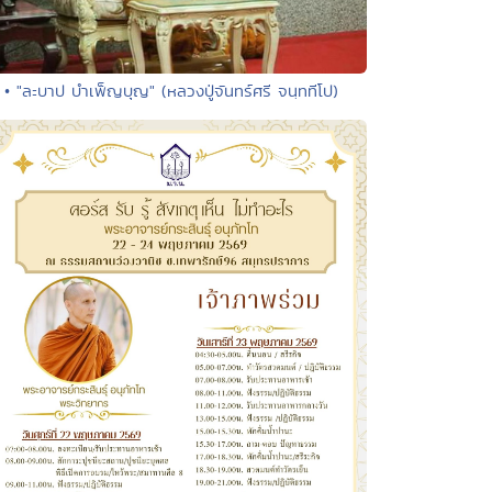
• "ละบาป บำเพ็ญบุญ" (หลวงปู่จันทร์ศรี จนฺททีโป)