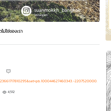
ิตไม่ใช่ของเรา
1523661717810295&set=pb.100044627460343.-2207520000.
4,512