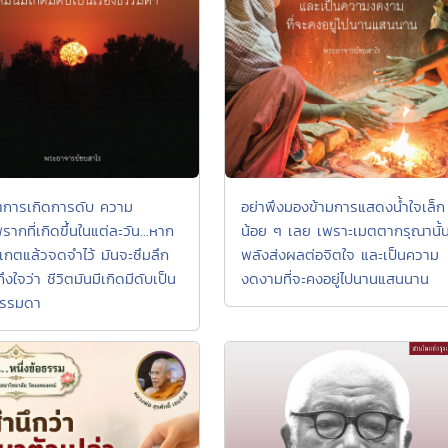
ตการเกิดการดับ ความ
อย่าพึงมองข้ามการแสดงน้ำใจเล็ก
ากที่เกิดขึ้นในแต่ละวัน...หาก
น้อย ๆ เลย เพราะเมตตากรุณานั้น
งเกตแล้วจดจำไว้ มันจะซึมลึก
พลังส่งผลต่อจิตใจ และเป็นความ
ถึงใจว่า ชีวิตมันมีเกิดมีดับเป็น
งดงามที่จะคงอยู่ไปนานแสนนาน
งธรรมดา