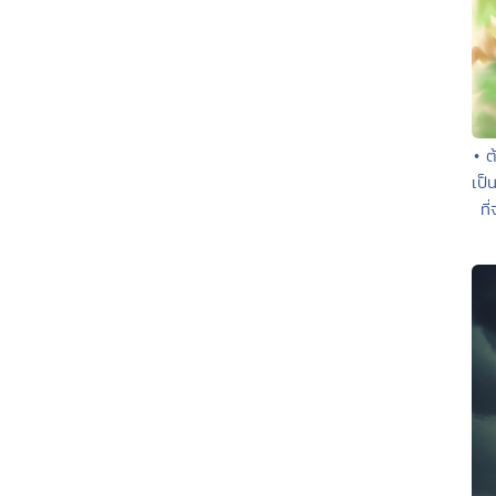
• ต
เป็
ที