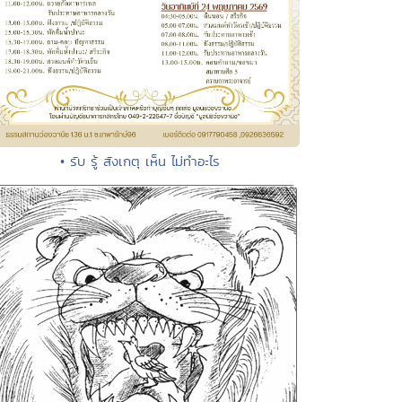
• รับ รู้ สังเกตุ เห็น ไม่ทำอะไร